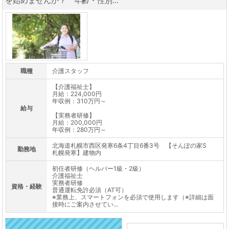
を始めませんか？ 年齢・性別...
職種
介護スタッフ
【介護福祉士】
月給：224,000円
年収例：310万円～
給与
【実務者研修】
月給：200,000円
年収例：280万円～
北海道札幌市西区発寒6条4丁目6番3号 【そんぽの家S
勤務地
札幌発寒】建物内
初任者研修（ヘルパー1級・2級）
介護福祉士
実務者研修
資格・経験
普通運転免許必須（AT可）
※業務上、スマートフォンを必須で使用します（※詳細は面
接時にご案内させてい...