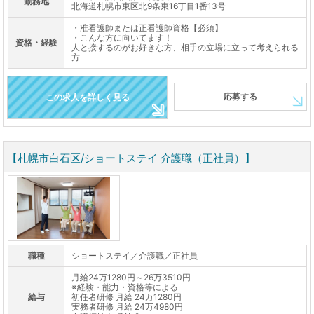
勤務地
北海道札幌市東区北9条東16丁目1番13号
・准看護師または正看護師資格【必須】
・こんな方に向いてます！
資格・経験
人と接するのがお好きな方、相手の立場に立って考えられる
方
応募する
この求人を詳しく見る
【札幌市白石区/ショートステイ 介護職（正社員）】
職種
ショートステイ／介護職／正社員
月給24万1280円～26万3510円
※経験・能力・資格等による
給与
初任者研修 月給 24万1280円
実務者研修 月給 24万4980円