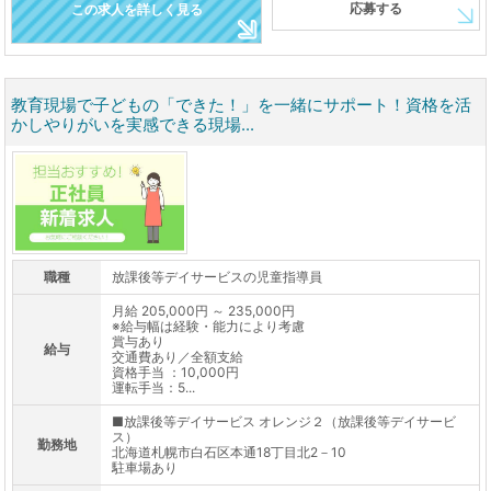
応募する
この求人を詳しく見る
教育現場で子どもの「できた！」を一緒にサポート！資格を活
かしやりがいを実感できる現場...
職種
放課後等デイサービスの児童指導員
月給 205,000円 ～ 235,000円
※給与幅は経験・能力により考慮
賞与あり
給与
交通費あり／全額支給
資格手当 ：10,000円
運転手当：5...
■放課後等デイサービス オレンジ２（放課後等デイサービ
ス）
勤務地
北海道札幌市白石区本通18丁目北2－10
駐車場あり