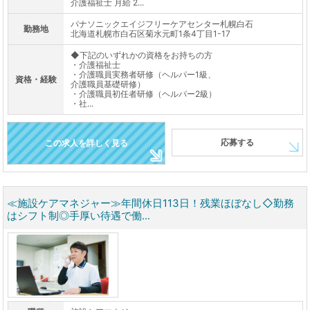
介護福祉士 月給 2...
パナソニックエイジフリーケアセンター札幌白石
勤務地
北海道札幌市白石区菊水元町1条4丁目1-17
◆下記のいずれかの資格をお持ちの方
・介護福祉士
・介護職員実務者研修（ヘルパー1級、
資格・経験
介護職員基礎研修）
・介護職員初任者研修（ヘルパー2級）
・社...
応募する
この求人を詳しく見る
≪施設ケアマネジャー≫年間休日113日！残業ほぼなし◇勤務
はシフト制◎手厚い待遇で働...