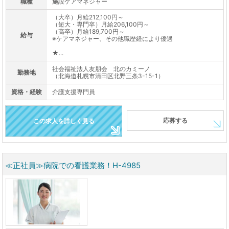
職種
施設ケアマネジャー
（大卒）月給212,100円～
（短大・専門卒）月給206,100円～
（高卒）月給189,700円～
給与
※ケアマネジャー、その他職歴経により優遇
★...
社会福祉法人友朋会 北のカミーノ
勤務地
（北海道札幌市清田区北野三条3-15-1）
資格・経験
介護支援専門員
応募する
この求人を詳しく見る
≪正社員≫病院での看護業務！H-4985