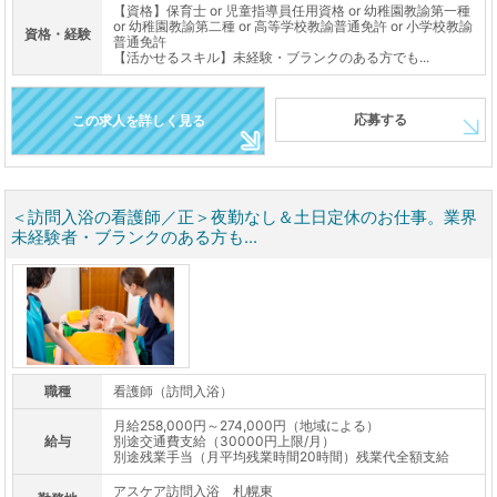
【資格】保育士 or 児童指導員任用資格 or 幼稚園教諭第一種
or 幼稚園教諭第二種 or 高等学校教諭普通免許 or 小学校教諭
資格・経験
普通免許
【活かせるスキル】未経験・ブランクのある方でも...
応募する
この求人を詳しく見る
＜訪問入浴の看護師／正＞夜勤なし＆土日定休のお仕事。業界
未経験者・ブランクのある方も...
職種
看護師（訪問入浴）
月給258,000円～274,000円（地域による）
給与
別途交通費支給（30000円上限/月）
別途残業手当（月平均残業時間20時間）残業代全額支給
アスケア訪問入浴 札幌東