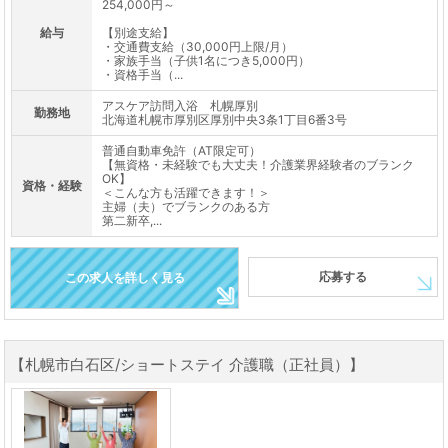
254,000円～
給与
【別途支給】
・交通費支給（30,000円上限/月）
・家族手当（子供1名につき5,000円）
・資格手当（...
アスケア訪問入浴 札幌厚別
勤務地
北海道札幌市厚別区厚別中央3条1丁目6番3号
普通自動車免許（AT限定可）
【無資格・未経験でも大丈夫！介護業界経験者のブランク
OK】
資格・経験
＜こんな方も活躍できます！＞
主婦（夫）でブランクのある方
第二新卒,...
応募する
この求人を詳しく見る
【札幌市白石区/ショートステイ 介護職（正社員）】