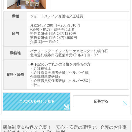
職種
ショートステイ／介護職／正社員
月給24万1280円～26万3510円
※経験・能力・資格等による
給与
初任者研修 月給 24万1280円
実務者研修 月給 24万4980円
介護福祉士 月給 2...
パナソニックエイジフリーケアセンター札幌白石
勤務地
北海道札幌市白石区菊水元町1条4丁目1-17
◆下記のいずれかの資格をお持ちの方
・介護福祉士
・介護職員実務者研修（ヘルパー1級、
資格・経験
介護職員基礎研修）
・介護職員初任者研修（ヘルパー2級）
・社...
応募する
この求人を詳しく見る
研修制度＆待遇が充実！ 安心・安定の環境で、介護のお仕事