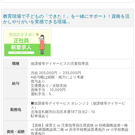
教育現場で子どもの「できた！」を一緒にサポート！資格を活
かしやりがいを実感できる現場...
職種
放課後等デイサービスの児童指導員
月給 205,000円 ～ 235,000円
※給与幅は経験・能力により考慮
賞与あり
給与
交通費あり／全額支給
資格手当 ：10,000円
運転手当：5...
■放課後等デイサービス オレンジ２（放課後等デイサービ
ス）
勤務地
北海道札幌市白石区本通18丁目北2－10
駐車場あり
【資格】保育士 or 児童指導員任用資格 or 幼稚園教諭第一種
or 幼稚園教諭第二種 or 高等学校教諭普通免許 or 小学校教諭
資格・経験
普通免許