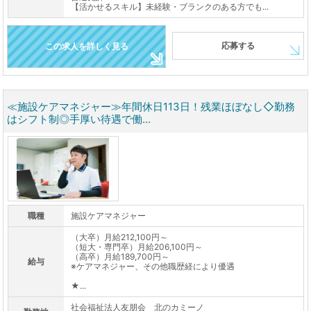
【活かせるスキル】未経験・ブランクのある方でも...
応募する
この求人を詳しく見る
≪施設ケアマネジャー≫年間休日113日！残業ほぼなし◇勤務
はシフト制◎手厚い待遇で働...
職種
施設ケアマネジャー
（大卒）月給212,100円～
（短大・専門卒）月給206,100円～
（高卒）月給189,700円～
給与
※ケアマネジャー、その他職歴経により優遇
★...
社会福祉法人友朋会 北のカミーノ