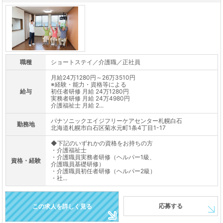
職種
ショートステイ／介護職／正社員
月給24万1280円～26万3510円
※経験・能力・資格等による
給与
初任者研修 月給 24万1280円
実務者研修 月給 24万4980円
介護福祉士 月給 2...
パナソニックエイジフリーケアセンター札幌白石
勤務地
北海道札幌市白石区菊水元町1条4丁目1-17
◆下記のいずれかの資格をお持ちの方
・介護福祉士
・介護職員実務者研修（ヘルパー1級、
資格・経験
介護職員基礎研修）
・介護職員初任者研修（ヘルパー2級）
・社...
応募する
この求人を詳しく見る