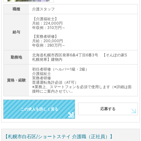
職種
介護スタッフ
【介護福祉士】
月給：224,000円
年収例：310万円～
給与
【実務者研修】
月給：200,000円
年収例：280万円～
北海道札幌市西区発寒6条4丁目6番3号 【そんぽの家S
勤務地
札幌発寒】建物内
初任者研修（ヘルパー1級・2級）
介護福祉士
実務者研修
資格・経験
普通運転免許必須（AT可）
※業務上、スマートフォンを必須で使用します（※詳細は面
接時にご案内させてい...
応募する
この求人を詳しく見る
【札幌市白石区/ショートステイ 介護職（正社員）】