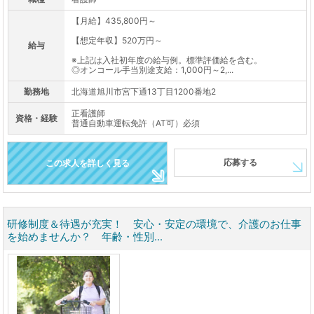
【月給】435,800円～
【想定年収】520万円～
給与
※上記は入社初年度の給与例。標準評価給を含む。
◎オンコール手当別途支給：1,000円～2,...
勤務地
北海道旭川市宮下通13丁目1200番地2
正看護師
資格・経験
普通自動車運転免許（AT可）必須
応募する
この求人を詳しく見る
研修制度＆待遇が充実！ 安心・安定の環境で、介護のお仕事
を始めませんか？ 年齢・性別...