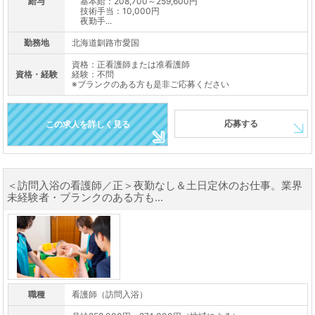
給与
基本給：208,700～259,600円
技術手当：10,000円
夜勤手...
勤務地
北海道釧路市愛国
資格：正看護師または准看護師
資格・経験
経験：不問
※ブランクのある方も是非ご応募ください
応募する
この求人を詳しく見る
＜訪問入浴の看護師／正＞夜勤なし＆土日定休のお仕事。業界
未経験者・ブランクのある方も...
職種
看護師（訪問入浴）