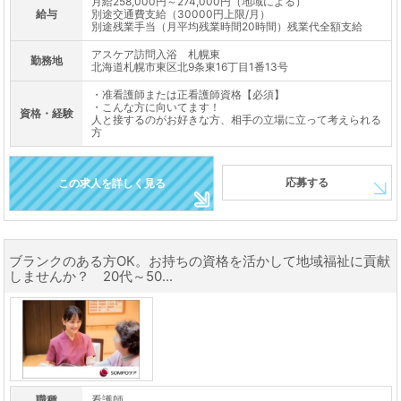
月給258,000円～274,000円（地域による）
給与
別途交通費支給（30000円上限/月）
別途残業手当（月平均残業時間20時間）残業代全額支給
アスケア訪問入浴 札幌東
勤務地
北海道札幌市東区北9条東16丁目1番13号
・准看護師または正看護師資格【必須】
・こんな方に向いてます！
資格・経験
人と接するのがお好きな方、相手の立場に立って考えられる
方
応募する
この求人を詳しく見る
ブランクのある方OK。お持ちの資格を活かして地域福祉に貢献
しませんか？ 20代～50...
職種
看護師