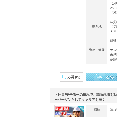
【月
250
（25
味覚
勤務地
（福
★マ
資格
資格・経験
★未
未経
多数
この求人を詳しく見る
正社員/安全第一の環境で、請負現場を
ーパーソンとしてキャリアを磨く！
職種
請負