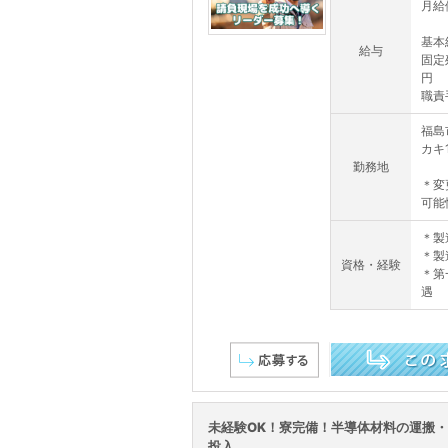
月給例
基本給
給与
固定残
円
職責手
福島
カキ
勤務地
＊変
可能
＊製
＊製
資格・経験
＊第
遇
この求人を詳しく見る
未経験OK！寮完備！半導体材料の運搬
投入