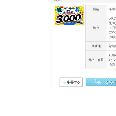
職種
半導
月給
別途
給与
＜月
20
月給
勤務地
福島
経験
資格・経験
ひら
る方
この求人を詳しく見る