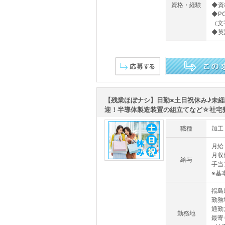
資格・経験
◆資
◆P
（文
◆英
この求人を詳しく見る
【残業ほぼナシ】日勤×土日祝休み♪未経
迎！半導体製造装置の組立てなど☆社宅費全
職種
加工
月給
月収
給与
手当
※基
福島
勤務
通勤
勤務地
最寄