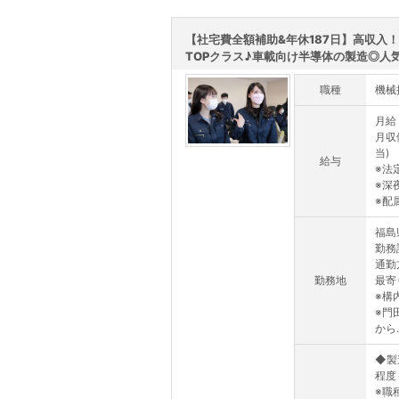
【社宅費全額補助&年休187日】高収入
TOPクラス♪車載向け半導体の製造◎人気.
職種
機械
月給：
月収
当)
給与
※法
※深夜
※配属
福島
勤務
通勤
勤務地
最寄
※構
※門
から..
◆製
程度
※職