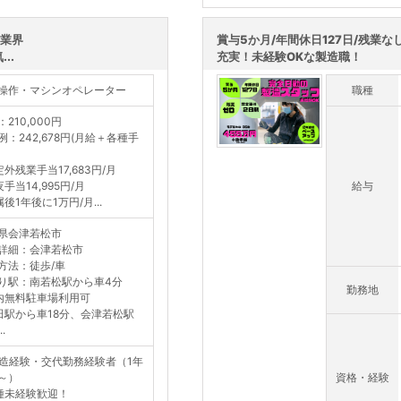
この求人を詳し
！業界
賞与5か月/年間休日127日/残業な
..
充実！未経験OKな製造職！
操作・マシンオペレーター
職種
210,000円
例：242,678円(月給＋各種手
定外残業手当17,683円/月
手当14,995円/月
給与
後1年後に1万円/月...
県会津若松市
詳細：会津若松市
方法：徒歩/車
り駅：南若松駅から車4分
勤務地
内無料駐車場利用可
田駅から車18分、会津若松駅
.
造経験・交代勤務経験者（1年
～）
資格・経験
種未経験歓迎！