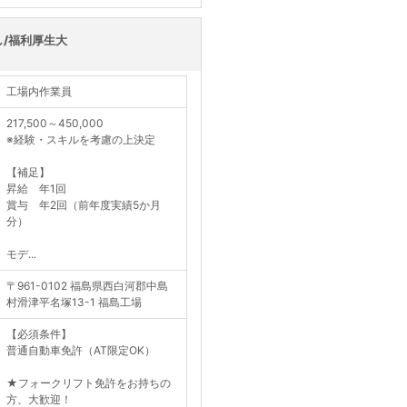
く見る
し/福利厚生大
工場内作業員
217,500～450,000
※経験・スキルを考慮の上決定
【補足】
昇給 年1回
賞与 年2回（前年度実績5か月
分）
モデ...
〒961-0102 福島県西白河郡中島
村滑津平名塚13-1 福島工場
【必須条件】
普通自動車免許（AT限定OK）
★フォークリフト免許をお持ちの
方、大歓迎！