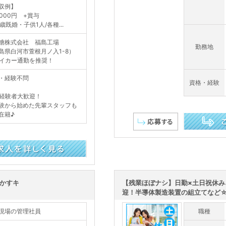
収例】
,000円 +賞与
歳既婚・子供1人/各種...
糖株式会社 福島工場
勤務地
島県白河市萱根月ノ入1-8）
イカー通勤を推奨！
・経験不問
資格・経験
経験者大歓迎！
験から始めた先輩スタッフも
在籍♪
この求人を詳し
動かすキ
【残業ほぼナシ】日勤×土日祝休み
迎！半導体製造装置の組立てなど☆社
現場の管理社員
職種