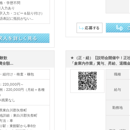
格・学歴不問
C入力あり
字入力・コピー＆貼り付け）
語表記に抵抗がない...
この求人を詳し
験歓
★（正・経）【説明会開催中！正
額...
「倉庫内作業」賞与、昇給、退職金
・組付け・検査・梱包
職種
：220,000円～
例：220,000円（月給＋各種
給与
）
本残業なし
勤務地
県東白川郡矢祭町
地詳細：東白川郡矢祭町
方法：車
り駅：東館駅から車6分