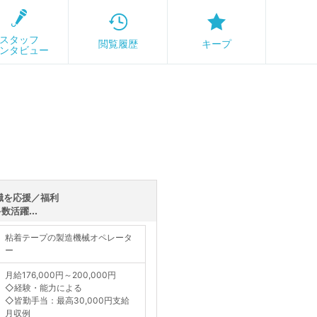
スタッフ
閲覧履歴
キープ
ンタビュー
職を応援／福利
活躍...
粘着テープの製造機械オペレータ
ー
月給176,000円～200,000円
◇経験・能力による
◇皆勤手当：最高30,000円支給
月収例