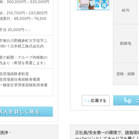
：300,000円～330,000円
給与
：210,700円～233,800円
業代：69,300円～76,200
当 20,000円～...
市東白川郡棚倉町大字堤字ニ
勤務地
180-1 日本精工株式会社内
更の範囲：グループ内移動の
性あり（希望を尊重します）
造現場経験者歓迎
資格・経験
造現場責任者経験者優遇
一種衛生管理者資格取得者優
この求人を詳し
・洗浄・
正社員/安全第一の環境で、請負現
ーパーソンとしてキャリアを磨く