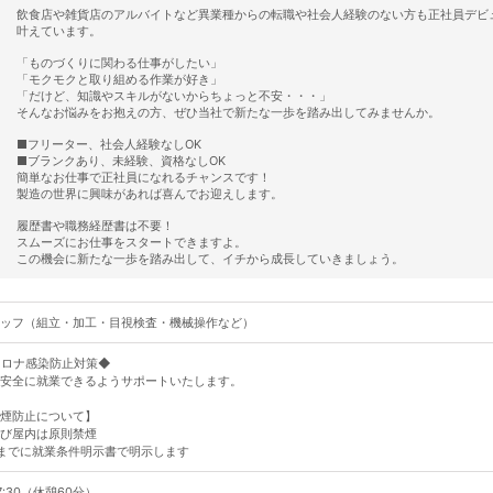
飲食店や雑貨店のアルバイトなど異業種からの転職や社会人経験のない方も正社員デビ
叶えています。
「ものづくりに関わる仕事がしたい」
「モクモクと取り組める作業が好き」
「だけど、知識やスキルがないからちょっと不安・・・」
そんなお悩みをお抱えの方、ぜひ当社で新たな一歩を踏み出してみませんか。
■フリーター、社会人経験なしOK
■ブランクあり、未経験、資格なしOK
簡単なお仕事で正社員になれるチャンスです！
製造の世界に興味があれば喜んでお迎えします。
履歴書や職務経歴書は不要！
スムーズにお仕事をスタートできますよ。
この機会に新たな一歩を踏み出して、イチから成長していきましょう。
ッフ（組立・加工・目視検査・機械操作など）
コロナ感染防止対策◆
安全に就業できるようサポートいたします。
煙防止について】
び屋内は原則禁煙
までに就業条件明示書で明示します
17:30（休憩60分）