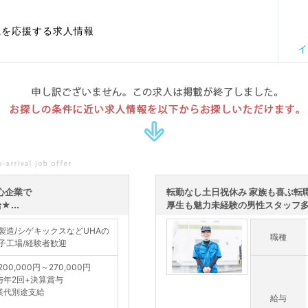
職を応援する求人情報
イ
申し訳ございません。この求人は掲載が終了しました。
お探しの条件に近い求人情報を以下からお探しいただけます。
心企業で
転勤なし土日祝休み 家族も喜ぶ転
...
厚生も魅力未経験の男性スタッフ多数
製造/シゲキックスなどUHAの
職種
子工場/経験者歓迎
00,000円～270,000円
与年2回+決算賞与
業代別途支給
給与