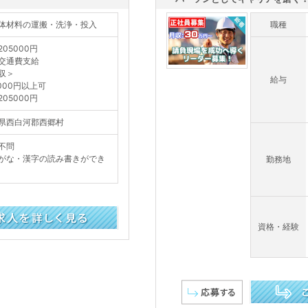
体材料の運搬・洗浄・投入
職種
205000円
交通費支給
収＞
給与
5000円以上可
205000円
県西白河郡西郷村
不問
がな・漢字の読み書きができ
勤務地
資格・経験