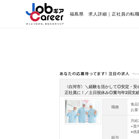
福島県 求人詳細｜正社員の転
あなたの応募待ってます!注目の求人
〈白河市〉＼経験を活かして◎安定・安
正社員に！／土日祝休み◎賞与年2回支給★
食品
職種
お菓
月給2
+賞
※残
給与