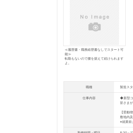
≪履歴書・職務経歴書なしでスタート可
能≫
転勤もないので腰を据えて続けられます
よ。
職種
製造スタ
仕事内容
◆新型
皆さまが
【受動喫
敷地内及
※就業前
勤務時間・曜日
8:30～