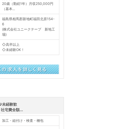
20歳（勤続1年）月収250,000円
（基本...
福島県相馬郡新地町福田北原154-
6
(株式会社ユニークテープ 新地工
場)
◇高卒以上
◇未経験OK！
く見る
♪未経験歓
宅費全額...
加工・組付け・検査・梱包