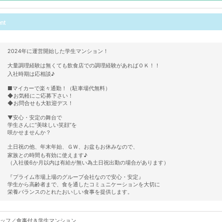
2024年に運営開始した学生マンション！
大量調理経験は無くても飲食店での調理経験があればＯＫ！！
入社時期は応相談♪
■マイカーで楽々通勤！（駐車場代無料）
◆お気軽にご応募下さい！
◆お問合せも大歓迎デス！
▼安心・安定の舞台で
学生さんに“美味しい笑顔”を
咲かせませんか？
土日祝の他、年末年始、ＧＷ、お盆もお休みなので、
家族との時間も有効に使えます♪
（入社後6か月以内は有給が無い為土日祝出勤の場合があります）
『プライム市場上場のグループ会社なので安心・安定』
学生から高齢者まで、食を通したコミュニケーションを大切に
栄養バランスのとれたおいしい食事を提供します。
ッフ／食事付き学生マンション