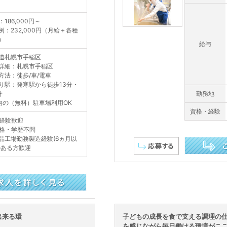
186,000円～
例：232,000円（月給＋各種
）
給与
道札幌市手稲区
詳細：札幌市手稲区
方法：徒歩/車/電車
り駅：発寒駅から徒歩13分・
分
勤務地
内の（無料）駐車場利用OK
資格・経験
経験歓迎
格・学歴不問
品工場勤務製造経験(6ヵ月以
のある方歓迎
この求人を詳し
出来る環
子どもの成長を食で支える調理の仕
を感じながら毎日働ける環境がここに