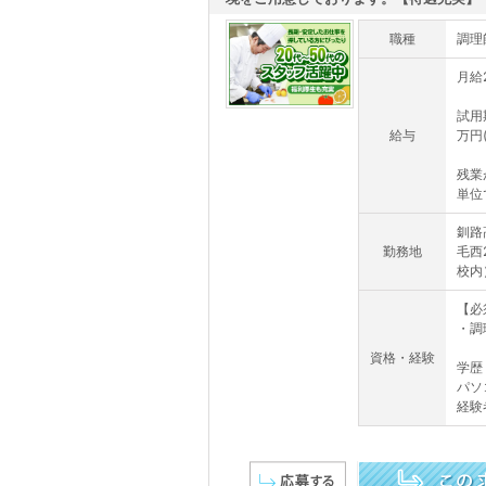
職種
調理
月給
試用
給与
万円
残業
単位
釧路
勤務地
毛西
校内
【必
・調
資格・経験
学歴
パソ
経験