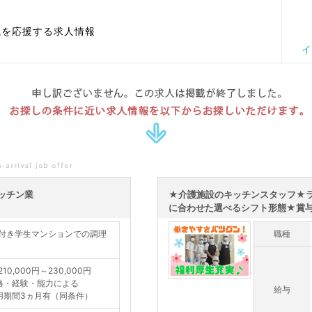
職を応援する求人情報
イ
申し訳ございません。この求人は掲載が終了しました。
お探しの条件に近い求人情報を以下からお探しいただけます。
ッチン業
★介護施設のキッチンスタッフ★
に合わせた選べるシフト形態★賞与2.
付き学生マンションでの調理
職種
10,000円～230,000円
格・経験・能力による
給与
用期間3ヵ月有（同条件）