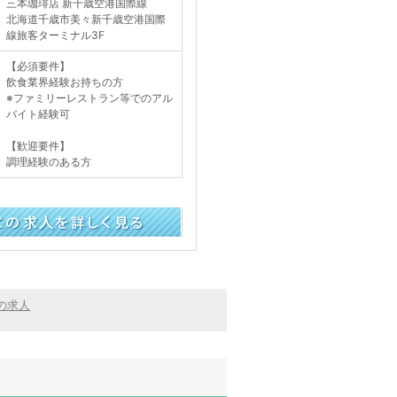
三本珈琲店 新千歳空港国際線
北海道千歳市美々新千歳空港国際
線旅客ターミナル3F
【必須要件】
飲食業界経験お持ちの方
※ファミリーレストラン等でのアル
バイト経験可
【歓迎要件】
調理経験のある方
く見る
の求人