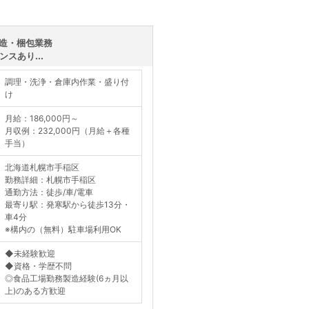
造・梱包業務
スあり...
調理・洗浄・倉庫内作業・盛り付
け
月給：186,000円～
月収例：232,000円（月給＋各種
手当）
北海道札幌市手稲区
勤務詳細：札幌市手稲区
通勤方法：徒歩/車/電車
最寄り駅：発寒駅から徒歩13分・
車4分
※構内の（無料）駐車場利用OK
◆未経験歓迎
◆資格・学歴不問
◎食品工場勤務製造経験(6ヵ月以
上)のある方歓迎