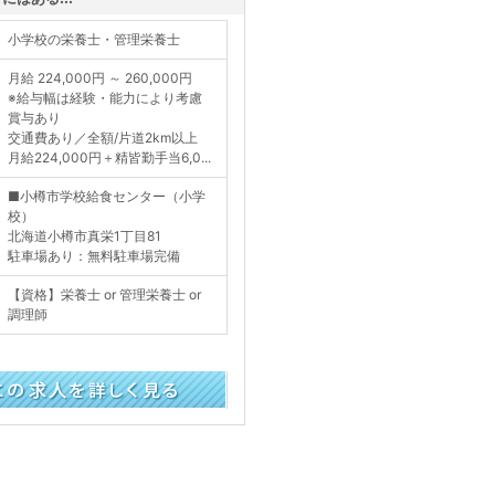
小学校の栄養士・管理栄養士
月給 224,000円 ～ 260,000円
※給与幅は経験・能力により考慮
賞与あり
交通費あり／全額/片道2km以上
月給224,000円＋精皆勤手当6,0...
■小樽市学校給食センター（小学
校）
北海道小樽市真栄1丁目81
駐車場あり：無料駐車場完備
【資格】栄養士 or 管理栄養士 or
調理師
く見る