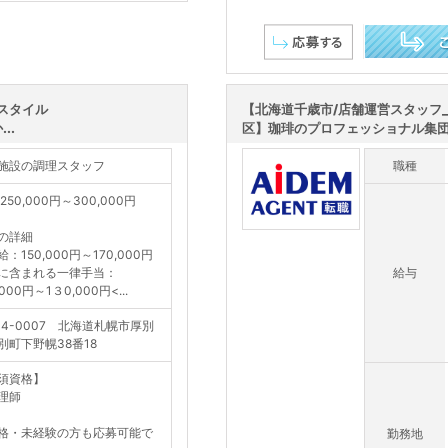
この求人を詳し
スタイル
【北海道千歳市/店舗運営スタッフ
..
区】珈琲のプロフェッショナル集
施設の調理スタッフ
職種
250,000円～300,000円
の詳細
：150,000円～170,000円
に含まれる一律手当：
給与
,000円～1３0,000円<...
04-0007 北海道札幌市厚別
別町下野幌38番18
須資格】
理師
格・未経験の方も応募可能で
勤務地