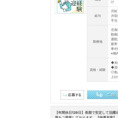
け
月給：
給与
月収
手当
北海
勤務
通勤
勤務地
最寄
車4
※構
◆未
◆資
資格・経験
◎食
上)
この求人を詳しく見る
【年間休日126日】長期で安定して活躍
境をご用意しております。【待遇充実】