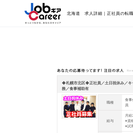
北海道 求人詳細｜正社員の転
あなたの応募待ってます!注目の求人
◆札幌市北区◆正社員／土日祝休み／キ
務／食事補助有
食事
職種
員
月給2
給与
※資
※試