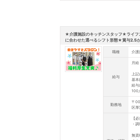
★介護施設のキッチンスタッフ★ライフ
に合わせた選べるシフト形態★賞与2.5か.
職種
介護
月給 
上記
給与
基本給
給与
100
〒0
勤務地
区厚
【必
・調
無資