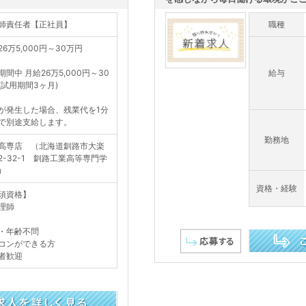
師責任者【正社員】
職種
26万5,000円～30万円
期間中 月給26万5,000円～30
給与
(試用期間3ヶ月)
が発生した場合、残業代を1分
で別途支給します。
勤務地
高専店 （北海道釧路市大楽
2-32-1 釧路工業高等専門学
）
資格・経験
須資格】
理師
・年齢不問
コンができる方
者歓迎
この求人を詳し