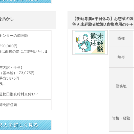
を活かし
【夜勤専属×平日休み】お惣菜の製
等★未経験者歓迎♪直接雇用のチャン
センターの調理師
職種
20,000円
細は面接の際にご説明いたしま
給与
与内訳・手当】
（基本給）173,075円
手当5,875円
...
勤務地
道虻田郡真狩村真狩17-1
師免許必須
資格・経験