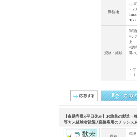
北海
1-20
勤務地
Lu
★バ
調理
※レ
上
※調
資格・経験
済の
・ブ
・U
この求人を詳しく見る
【夜勤専属×平日休み】お惣菜の製造・
等★未経験者歓迎♪直接雇用のチャンスあり
調理
職種