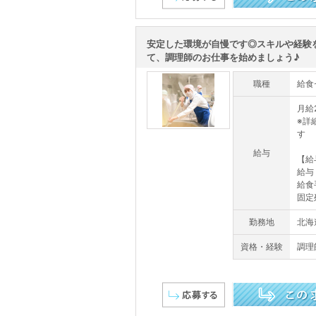
この求人を詳しく見る
安定した環境が自慢です◎スキルや経験
て、調理師のお仕事を始めましょう♪
職種
給食
月給2
※詳
す
給与
【給
給与
給食
固定残
勤務地
北海
資格・経験
調理
この求人を詳しく見る