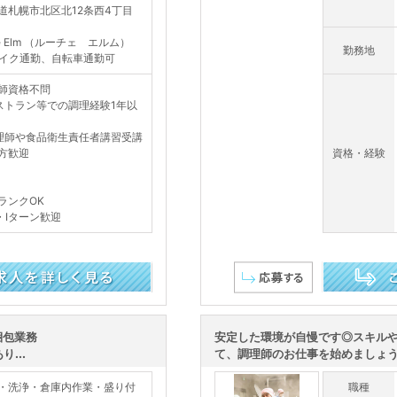
道札幌市北区北12条西4丁目
ce Elm （ルーチェ エルム）
勤務地
イク通勤、自転車通勤可
師資格不問
ストラン等での調理経験1年以
理師や食品衛生責任者講習受講
方歓迎
資格・経験
ランクOK
・Iターン歓迎
この求人を詳し
梱包業務
安定した環境が自慢です◎スキル
...
て、調理師のお仕事を始めましょう
・洗浄・倉庫内作業・盛り付
職種