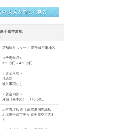
く見る
_新千歳空港地
団
店舗運営スタッフ_新千歳空港地区
＜予定年収＞
350万円～450万円
＜賃金形態＞
月給制
補足事項なし
＜賃金内訳＞
月額（基本給）：170,00...
三本珈琲店 新千歳空港国内線店
北海道千歳市美々 新千歳空港内3
Ｆ