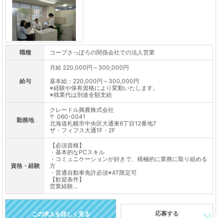
職種
コープさっぽろの関係会社での法人営業
月給 220,000円～300,000円
給与
基本給：220,000円～300,000円
※経験や保有資格により変動いたします。
※残業代は別途全額支給
クレードル興農株式会社
〒 060-0041
勤務地
北海道札幌市中央区大通東6丁目12番地7
ザ・フィフス大通1F・2F
【必須資格】
・基本的なPCスキル
・コミュニケーションが好きで、積極的に業務に取り組める
資格・経験
方
・普通自動車免許必須※AT限定可
【歓迎条件】
営業経験...
応募する
この求人を詳しく見る