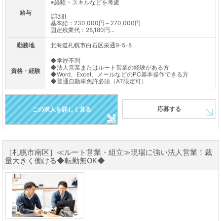
※経験・スキルなどを考慮
給与
[詳細]
基本給：230,000円～270,000円
固定残業代：28,180円...
勤務地
北海道札幌市白石区栄通9-5-8
◆学歴不問
◆法人営業またはルート営業の経験がある方
資格・経験
◆Word、Excel、メールなどのPC基本操作できる方
◆普通自動車免許必須（AT限定可）
応募する
この求人を詳しく見る
［札幌市南区］≪ルート営業・組立≫現場に強い法人営業！裁
量大きく働ける◆転勤無OK◆