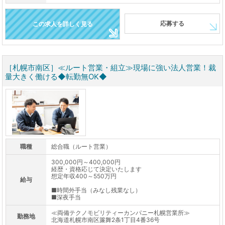
応募する
この求人を詳しく見る
［札幌市南区］≪ルート営業・組立≫現場に強い法人営業！裁
量大きく働ける◆転勤無OK◆
職種
総合職（ルート営業）
300,000円～400,000円
経歴・資格応じて決定いたします
想定年収400～550万円
給与
■時間外手当（みなし残業なし）
■深夜手当
≪両備テクノモビリティーカンパニー札幌営業所≫
勤務地
北海道札幌市南区簾舞2条1丁目4番36号