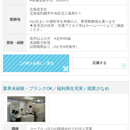
※研修受講手当：8500円
北海道支社
北海道札幌市中央区北三条西3-1
勤務地
※お住まいや適性等を考慮の上、希望勤務地を選べます
★各支店の住所・交通アクセス等はホームページよりご確認
くださ...
高卒以上の方 ※定年65歳
資格・経験
未経験大歓迎
試用期間あり（2か月※同条件）
応募する
この求人を詳しく見る
業界未経験・ブランクOK／福利厚生充実／残業少なめ
職種
コープさっぽろの関係会社での法人営業