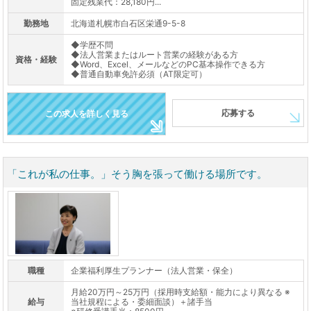
固定残業代：28,180円...
勤務地
北海道札幌市白石区栄通9-5-8
◆学歴不問
◆法人営業またはルート営業の経験がある方
資格・経験
◆Word、Excel、メールなどのPC基本操作できる方
◆普通自動車免許必須（AT限定可）
応募する
この求人を詳しく見る
「これが私の仕事。」そう胸を張って働ける場所です。
職種
企業福利厚生プランナー（法人営業・保全）
月給20万円～25万円（採用時支給額・能力により異なる ※
給与
当社規程による・委細面談）＋諸手当