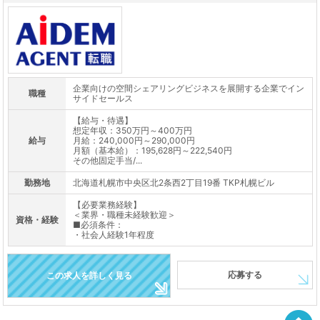
企業向けの空間シェアリングビジネスを展開する企業でイン
職種
サイドセールス
【給与・待遇】
想定年収：350万円～400万円
給与
月給：240,000円～290,000円
月額（基本給）：195,628円～222,540円
その他固定手当/...
勤務地
北海道札幌市中央区北2条西2丁目19番 TKP札幌ビル
【必要業務経験】
＜業界・職種未経験歓迎＞
資格・経験
■必須条件：
・社会人経験1年程度
応募する
この求人を詳しく見る