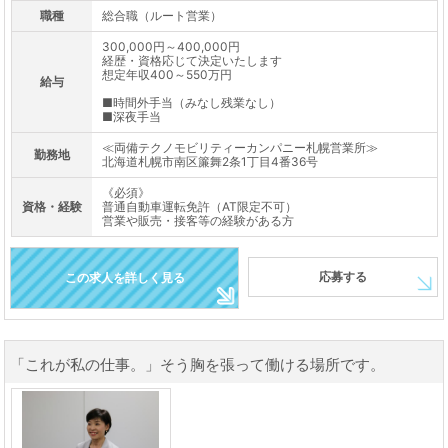
職種
総合職（ルート営業）
300,000円～400,000円
経歴・資格応じて決定いたします
想定年収400～550万円
給与
■時間外手当（みなし残業なし）
■深夜手当
≪両備テクノモビリティーカンパニー札幌営業所≫
勤務地
北海道札幌市南区簾舞2条1丁目4番36号
《必須》
資格・経験
普通自動車運転免許（AT限定不可）
営業や販売・接客等の経験がある方
応募する
この求人を詳しく見る
「これが私の仕事。」そう胸を張って働ける場所です。