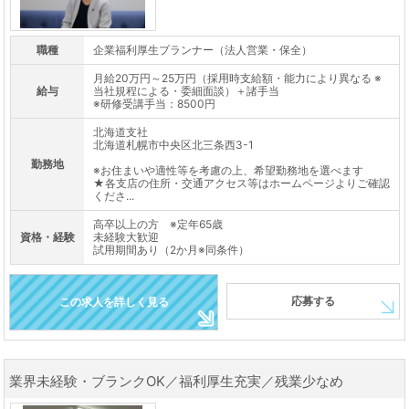
職種
企業福利厚生プランナー（法人営業・保全）
月給20万円～25万円（採用時支給額・能力により異なる ※
給与
当社規程による・委細面談）＋諸手当
※研修受講手当：8500円
北海道支社
北海道札幌市中央区北三条西3-1
勤務地
※お住まいや適性等を考慮の上、希望勤務地を選べます
★各支店の住所・交通アクセス等はホームページよりご確認
くださ...
高卒以上の方 ※定年65歳
資格・経験
未経験大歓迎
試用期間あり（2か月※同条件）
応募する
この求人を詳しく見る
業界未経験・ブランクOK／福利厚生充実／残業少なめ