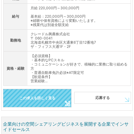
月給 220,000円～300,000円
給与
基本給：220,000円～300,000円
※経験や保有資格により変動いたします。
※残業代は別途全額支給
クレードル興農株式会社
〒 060-0041
勤務地
北海道札幌市中央区大通東6丁目12番地7
ザ・フィフス大通1F・2F
【必須資格】
・基本的なPCスキル
・コミュニケーションが好きで、積極的に業務に取り組める
資格・経験
方
・普通自動車免許必須※AT限定可
【歓迎条件】
営業経験...
応募する
この求人を詳しく見る
企業向けの空間シェアリングビジネスを展開する企業でインサ
イドセールス