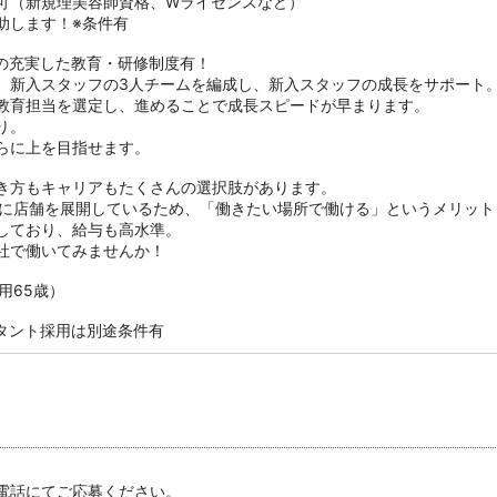
可（新規理美容師資格、Wライセンスなど）
助します！※条件有
の充実した教育・研修制度有！
、新入スタッフの3人チームを編成し、新入スタッフの成長をサポート
教育担当を選定し、進めることで成長スピードが早まります。
り。
らに上を目指せます。
働き方もキャリアもたくさんの選択肢があります。
全国に店舗を展開しているため、「働きたい場所で働ける」というメリット
しており、給与も高水準。
社で働いてみませんか！
用65歳）
タント採用は別途条件有
電話にてご応募ください。