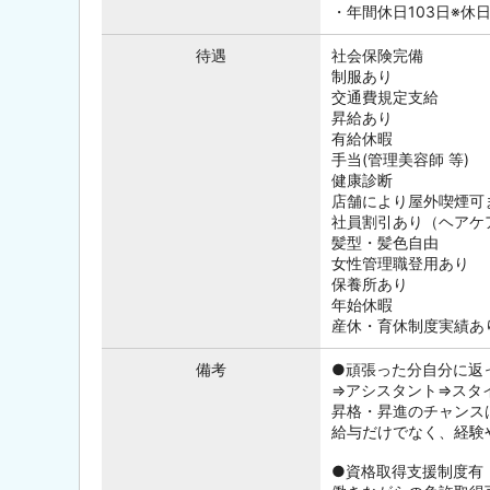
・年間休日103日※
待遇
社会保険完備
制服あり
交通費規定支給
昇給あり
有給休暇
手当(管理美容師 等)
健康診断
店舗により屋外喫煙可
社員割引あり（ヘアケ
髪型・髪色自由
女性管理職登用あり
保養所あり
年始休暇
産休・育休制度実績あ
備考
●頑張った分自分に返
⇒アシスタント⇒スタ
昇格・昇進のチャンス
給与だけでなく、経験
●資格取得支援制度有