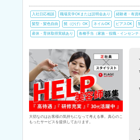
入社日応相談
職場見学OKまたは説明会あり
経験者・有資
髪型・髪色自由
髭（ひげ）OK
ネイルOK
ピアスOK
産休・育休取得実績あり
各種手当（家族・役職・インセンテ
大切なのはお客様の気持ちになって考える事。真心のこ
もったサービスを提供しております。