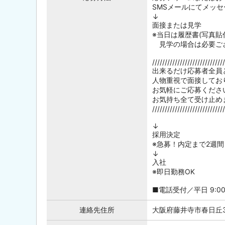
SMSメールにてメッ
↓
面接または見学
※当日は履歴書(写真
見学の場合は必要ご
/////////////////////////////
出来るだけ応募者全員
人物重視で面接してお
お気軽にご応募くださ
お気持ち全て受け止めま
/////////////////////////////
↓
採用決定
※急募！内定まで2週間
↓
入社
※即日勤務OK
■電話受付／平日 9:00～
連絡先住所
大阪府藤井寺市春日丘3-