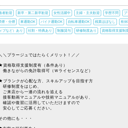
格者歓迎
新卒・第二新卒歓迎
女性活躍中
主婦・主夫歓迎
学歴不問
ブ
禁煙・分煙
車通勤OK
バイク通勤OK
自転車通勤OK
残業ほぼなし
有休
ィブなど）あり
社割・特典あり
制服貸与
研修制度あり
資格取得支援制
＼＼プラージュではたらくメリット！／／
★資格取得支援制度有（条件あり）
働きながらの免許取得可（Ｗライセンスなど）
★ブランクが心配な方、スキルアップを目指す方
研修制度をはじめ、
ご来店から一連の流れを追える
接客動画マニュアルや技術マニュアルがあり、
確認や復習に活用していただけますので
安心してご応募ください。
その他にも・・・