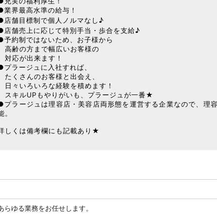
●充実の福利厚生！
●業界最高水準の給与！
●店舗目標制で個人ノルマなし♪
●店舗売上に応じて特別手当・歩合を支給♪
●予約制ではないため、お子様から
高齢の方まで幅広いお客様の
対応が出来ます！
●プラージュに入社すれば、
たくさんのお客様と出会え、
日々いろいろな経験を積めます！
スキルUPもやりがいも、プラージュが一番★
●プラージュは理容店・美容店両形態を運営する企業なので、理
能。
詳しくは備考欄にも記載あり★
）
あらゆる業務をお任せします。