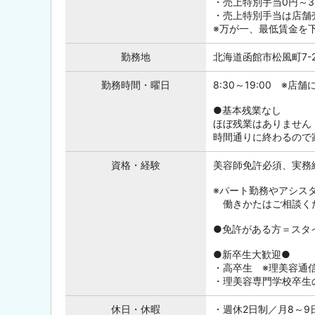
・売上特別手当0円～38
・売上特別手当は店舗
※万が一、最低賃金を
勤務地
北海道函館市松風町7-
勤務時間・曜日
8:30～19:00 ※店
●基本残業なし
ほぼ残業はありません
時間通りに終わるので
資格・経験
美容師免許必須、実務
※パート勤務やアシス
働きかたはご相談く
●免許がある方＝スタ
●新卒生大歓迎●
・高卒生 ※理美容通
・理美容専門学校卒生
休日・休暇
・週休2日制／月8～9