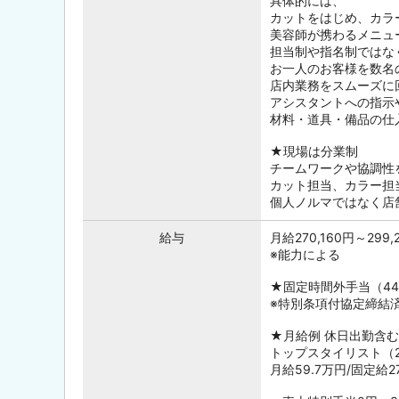
具体的には、
カットをはじめ、カラ
美容師が携わるメニュ
担当制や指名制ではな
お一人のお客様を数名
店内業務をスムーズに
アシスタントへの指示
材料・道具・備品の仕
★現場は分業制
チームワークや協調性
カット担当、カラー担
個人ノルマではなく店
給与
月給270,160円～29
※能力による
★固定時間外手当（44
※特別条項付協定締結
★月給例 休日出勤含む
トップスタイリスト（2
月給59.7万円/固定給2