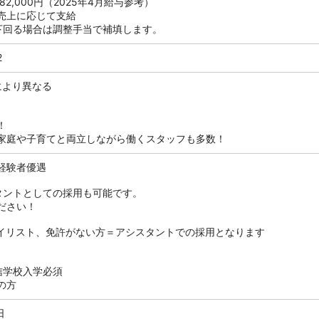
2,000円（2025年4月給与参考）
売上に応じて支給
下回る場合は調整手当で補填します。
2
舗により異なる
！
家庭や子育てと両立しながら働くスタッフも多数！
経験者優遇
タントとしての採用も可能です。
ださい！
イリスト、免許がない方＝アシスタントでの採用となります
信学校入学必須
の方
日