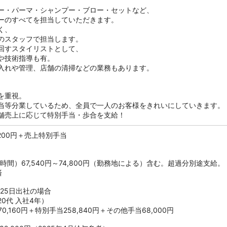
ー・パーマ・シャンプー・ブロー・セットなど、
ーのすべてを担当していただきます。
く、
のスタッフで担当します。
回すスタイリストとして、
や技術指導も有。
入れや管理、店舗の清掃などの業務もあります。
を重視。
当等分業しているため、全員で一人のお客様をきれいにしていきます。
舗売上に応じて特別手当・歩合を支給！
9,200円＋売上特別手当
時間）67,540円～74,800円（勤務地による）含む。超過分別途支給。
済
25日出社の場合
0代 入社4年）
70,160円＋特別手当258,840円＋その他手当68,000円