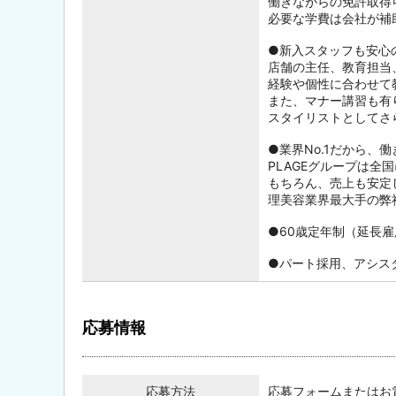
働きながらの免許取得
必要な学費は会社が補
●新入スタッフも安心
店舗の主任、教育担当
経験や個性に合わせて
また、マナー講習も有
スタイリストとしてさ
●業界No.1だから、
PLAGEグループは
もちろん、売上も安定
理美容業界最大手の弊
●60歳定年制（延長雇
●パート採用、アシス
応募情報
応募方法
応募フォームまたはお