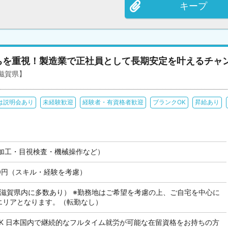
キープ
ちを重視！製造業で正社員として長期安定を叶えるチャ
滋賀県】
は説明会あり
未経験歓迎
経験者・有資格者歓迎
ブランクOK
昇給あり
加工・目視検査・機械操作など）
000円（スキル・経験を考慮）
も滋賀県内に多数あり） ※勤務地はご希望を考慮の上、ご自宅を中心に
のエリアとなります。（転勤なし）
OK 日本国内で継続的なフルタイム就労が可能な在留資格をお持ちの方