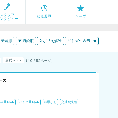
スタッフ
閲覧履歴
キープ
ンタビュー
 新着順
▼ 月給順
並び替え解除
20件ずつ表示
最後へ
( 10 / 52ページ)
ンス
車通勤OK
バイク通勤OK
転勤なし
交通費支給