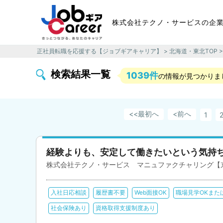
株式会社テクノ・サービスの企
正社員転職を応援する【ジョブギアキャリア】
>
北海道・東北TOP
検索結果一覧
1039件
の情報が見つかりま
最初へ
<前へ
1
経験よりも、安定して働きたいという気持
株式会社テクノ・サービス マニュファクチャリング【
入社日応相談
履歴書不要
Web面接OK
職場見学OKまた
社会保険あり
資格取得支援制度あり