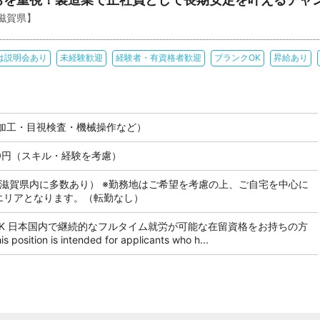
滋賀県】
は説明会あり
未経験歓迎
経験者・有資格者歓迎
ブランクOK
昇給あり
加工・目視検査・機械操作など）
000円（スキル・経験を考慮）
も滋賀県内に多数あり） ※勤務地はご希望を考慮の上、ご自宅を中心に
のエリアとなります。（転勤なし）
OK 日本国内で継続的なフルタイム就労が可能な在留資格をお持ちの方
tion is intended for applicants who h...