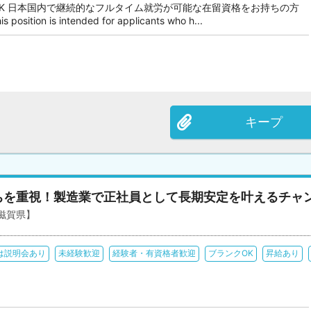
OK 日本国内で継続的なフルタイム就労が可能な在留資格をお持ちの方
tion is intended for applicants who h...
キープ
ちを重視！製造業で正社員として長期安定を叶えるチャ
滋賀県】
は説明会あり
未経験歓迎
経験者・有資格者歓迎
ブランクOK
昇給あり