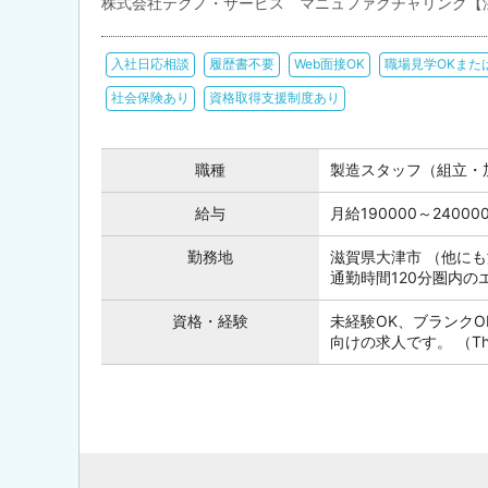
株式会社テクノ・サービス マニュファクチャリング【
入社日応相談
履歴書不要
Web面接OK
職場見学OKまた
社会保険あり
資格取得支援制度あり
職種
製造スタッフ（組立・
給与
月給190000～240
勤務地
滋賀県大津市 （他に
通勤時間120分圏内
資格・経験
未経験OK、ブランク
向けの求人です。 （This posi