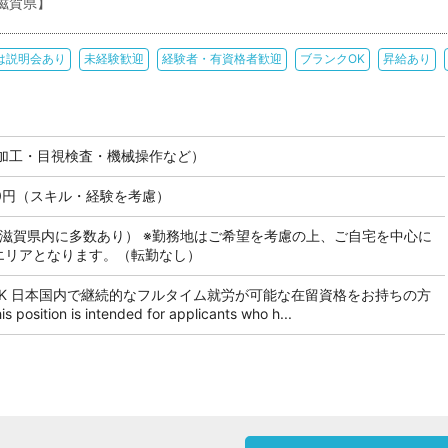
滋賀県】
は説明会あり
未経験歓迎
経験者・有資格者歓迎
ブランクOK
昇給あり
加工・目視検査・機械操作など）
000円（スキル・経験を考慮）
も滋賀県内に多数あり） ※勤務地はご希望を考慮の上、ご自宅を中心に
のエリアとなります。（転勤なし）
OK 日本国内で継続的なフルタイム就労が可能な在留資格をお持ちの方
tion is intended for applicants who h...