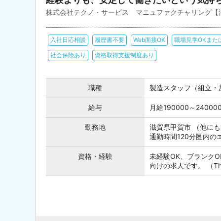
株式会社テクノ・サービス マニュファクチャリング【
入社日応相談
履歴書不要
Web面接OK
職場見学OKまた
社会保険あり
資格取得支援制度あり
職種
製造スタッフ（組立・
給与
月給190000～240
勤務地
滋賀県甲賀市 （他に
通勤時間120分圏内
資格・経験
未経験OK、ブランク
向けの求人です。 （This posi