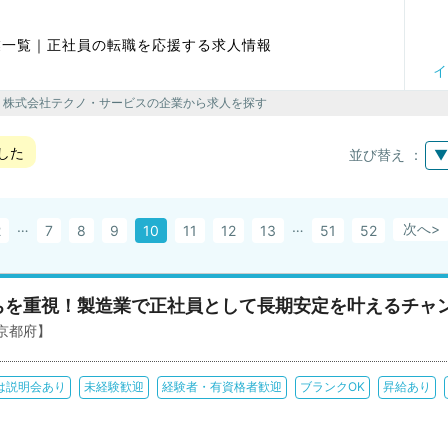
業一覧｜正社員の転職を応援する求人情報
イ
> 株式会社テクノ・サービスの企業から求人を探す
した
並び替え ：
▼
…
…
次へ>
2
7
8
9
10
11
12
13
51
52
ちを重視！製造業で正社員として長期安定を叶えるチャ
京都府】
は説明会あり
未経験歓迎
経験者・有資格者歓迎
ブランクOK
昇給あり