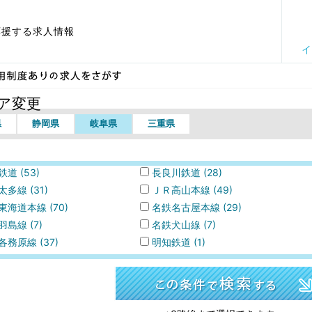
応援する求人情報
イ
r社員登用制度あり
ア変更
県
静岡県
岐阜県
三重県
道 (53)
長良川鉄道 (28)
多線 (31)
ＪＲ高山本線 (49)
東海道本線 (70)
名鉄名古屋本線 (29)
島線 (7)
名鉄犬山線 (7)
各務原線 (37)
明知鉄道 (1)