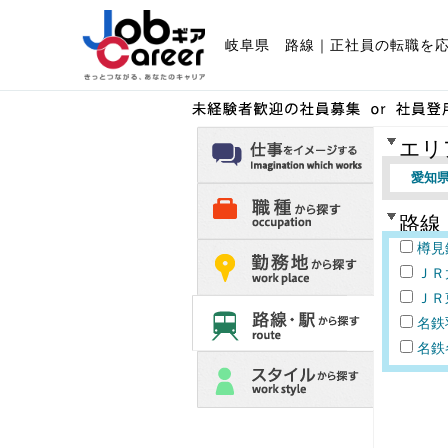
岐阜県 路線｜正社員の転職を
未経験者歓迎の社員募集o
エリ
の求人をさがす
愛知
仕事をイメージする
路線
職種から探す
樽見鉄
ＪＲ太
ＪＲ
勤務地から探す
名鉄羽
名鉄
路線・駅から探す
特徴から探す