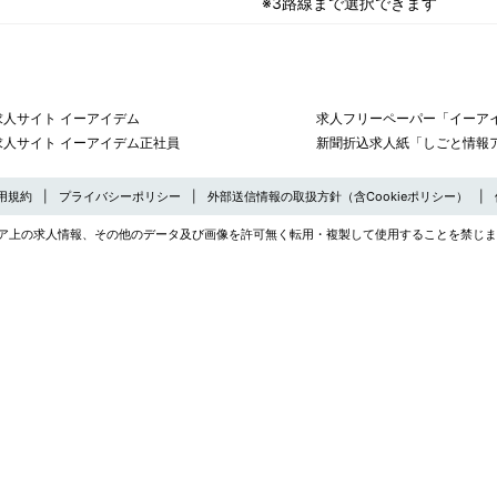
※3路線まで選択できます
求人サイト イーアイデム
求人フリーペーパー「イーアイ
求人サイト イーアイデム正社員
新聞折込求人紙「しごと情報
用規約
プライバシーポリシー
外部送信情報の取扱方針（含Cookieポリシー）
ア上の求人情報、その他のデータ及び画像を許可無く転用・複製して使用することを禁じま