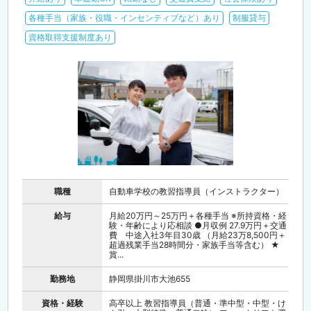
各種手当（家族・役職・インセンティブなど）あり
制服貸与
資格取得支援制度あり
職種
自動車学校の教習指導員（インストラクター）
給与
月給20万円～25万円＋各種手当 ※所持資格・経
験・年齢により応相談 ●月収例 27.9万円＋交通
費 中途入社3年目30歳 （月給23万8,500円＋
超過残業手当28時間分・家族手当等含む） ★
賞...
勤務地
静岡県掛川市大池655
資格・経験
高卒以上 教習指導員（普通・準中型・中型・け