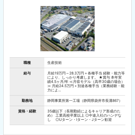
職種
生産技術
給与
月給19万円～28.3万円＋各種手当 経験・能力等
により、しっかり考慮します。 ★賞与 本年実
績4.5ヶ月/年 ≪月収モデル（高卒30歳の場合）
≫ 月給24.5万円＋別途各種手当（業務経験・能
力によ...
勤務地
静岡事業所第一工場（静岡県袋井市長溝867）
資格・経験
35歳以下（長期勤続によるキャリア形成のた
め） 工業高校卒業以上 ◎中途入社のハンデな
し ◎Uターン・Iターン・Jターン歓迎