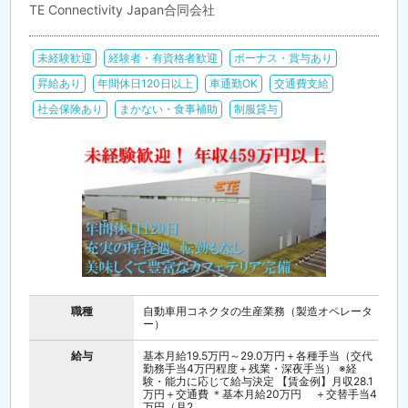
TE Connectivity Japan合同会社
未経験歓迎
経験者・有資格者歓迎
ボーナス・賞与あり
昇給あり
年間休日120日以上
車通勤OK
交通費支給
社会保険あり
まかない・食事補助
制服貸与
職種
自動車用コネクタの生産業務（製造オペレータ
ー）
給与
基本月給19.5万円～29.0万円＋各種手当（交代
勤務手当4万円程度＋残業・深夜手当） ※経
験・能力に応じて給与決定 【賃金例】月収28.1
万円＋交通費 ＊基本月給20万円 ＋交替手当4
万円（月2...