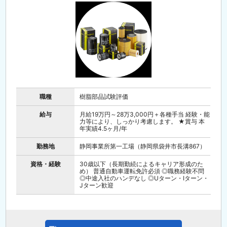
職種
樹脂部品試験評価
給与
月給19万円～28万3,000円＋各種手当 経験・能
力等により、しっかり考慮します。 ★賞与 本
年実績4.5ヶ月/年
勤務地
静岡事業所第一工場（静岡県袋井市長溝867）
資格・経験
30歳以下（長期勤続によるキャリア形成のた
め） 普通自動車運転免許必須 ◎職務経験不問
◎中途入社のハンデなし ◎Uターン・Iターン・
Jターン歓迎