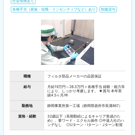
社会保険あり
各種手当（家族・役職・インセンティブなど）あり
制服貸与
職種
フィルタ部品メーカーの品質保証
給与
月給19万円～28.3万円＋各種手当 経験・能力等
により、しっかり考慮します。 ★賞与 本年実
績4.5ヶ月/年
勤務地
静岡事業所第一工場（静岡県袋井市長溝867）
資格・経験
32歳以下（長期勤続によるキャリア形成のた
め）、要ワード・エクセル操作 ◎中途入社のハ
ンデなし ◎Uターン・Iターン・Jターン歓迎