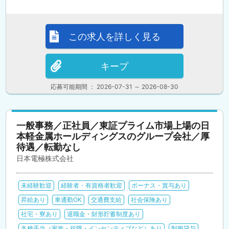
この求人を詳しく見る
キープ
応募可能期間 ： 2026-07-31 ～ 2026-08-30
一般事務／正社員／東証プライム市場上場の日
本軽金属ホールディングスのグループ会社／厚
待遇／転勤なし
日本電極株式会社
未経験歓迎
経験者・有資格者歓迎
ボーナス・賞与あり
昇給あり
車通勤OK
交通費支給
社会保険あり
社宅・寮あり
退職金・財形貯蓄制度あり
各種手当（家族・役職・インセンティブなど）あり
制服貸与