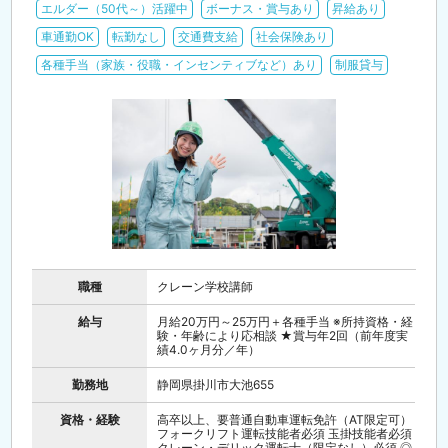
エルダー（50代～）活躍中
ボーナス・賞与あり
昇給あり
車通勤OK
転勤なし
交通費支給
社会保険あり
各種手当（家族・役職・インセンティブなど）あり
制服貸与
職種
クレーン学校講師
給与
月給20万円～25万円＋各種手当 ※所持資格・経
験・年齢により応相談 ★賞与年2回（前年度実
績4.0ヶ月分／年）
勤務地
静岡県掛川市大池655
資格・経験
高卒以上、要普通自動車運転免許（AT限定可）
フォークリフト運転技能者必須 玉掛技能者必須
クレーン・デリック運転士（限定なし）必須 ◎