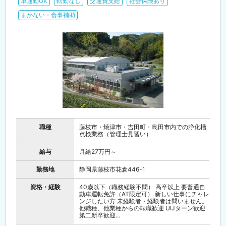
車通勤OK
転勤なし
交通費支給
社会保険あり
まかない・食事補助
職種
藤枝市・焼津市・吉田町・島田市内での浄化槽
点検業務（管理士見習い）
給与
月給27万円～
勤務地
静岡県藤枝市花倉446-1
資格・経験
40歳以下（職務経験不問） 高卒以上 要普通自
動車運転免許（AT限定可） 新しい仕事にチャレ
ンジしたい方 未経験者・経験者は問いません。
他職種、他業種からの転職歓迎 UIJターン歓迎
第二新卒歓迎...