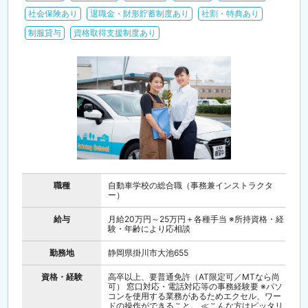
社会保険あり
退職金・財形貯蓄制度あり
社割・特典あり
制服貸与
資格取得支援制度あり
職種
自動車学校の総合職（事務兼インストラクタ
ー）
給与
月給20万円～25万円＋各種手当 ※所持資格・経
験・年齢により応相談
勤務地
静岡県掛川市大池655
資格・経験
高卒以上、要普通免許（AT限定可／MTなら尚
可） 窓口対応・電話対応等の事務経験要 ※パソ
コンを使用する業務があるためエクセル、ワー
ドの操作ができること。 ≪こんな方はピッタリ