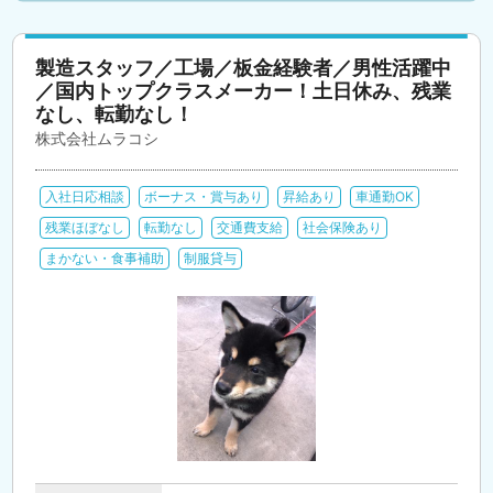
製造スタッフ／工場／板金経験者／男性活躍中
／国内トップクラスメーカー！土日休み、残業
なし、転勤なし！
株式会社ムラコシ
入社日応相談
ボーナス・賞与あり
昇給あり
車通勤OK
残業ほぼなし
転勤なし
交通費支給
社会保険あり
まかない・食事補助
制服貸与