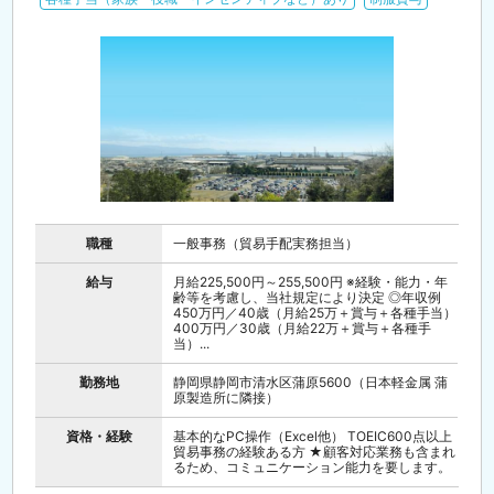
職種
一般事務（貿易手配実務担当）
給与
月給225,500円～255,500円 ※経験・能力・年
齢等を考慮し、当社規定により決定 ◎年収例
450万円／40歳（月給25万＋賞与＋各種手当）
400万円／30歳（月給22万＋賞与＋各種手
当）...
勤務地
静岡県静岡市清水区蒲原5600（日本軽金属 蒲
原製造所に隣接）
資格・経験
基本的なPC操作（Excel他） TOEIC600点以上
貿易事務の経験ある方 ★顧客対応業務も含まれ
るため、コミュニケーション能力を要します。