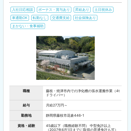
入社日応相談
ボーナス・賞与あり
昇給あり
土日祝休み
車通勤OK
転勤なし
交通費支給
社会保険あり
まかない・食事補助
職種
藤枝・焼津市内での浄化槽の張水運搬作業（4t
ドライバー）
給与
月給27万円～
勤務地
静岡県藤枝市花倉446-1
資格・経験
45歳以下（職務経験不問） 中型免許以上
（2007年6月1日までに取得の普通免許も可）