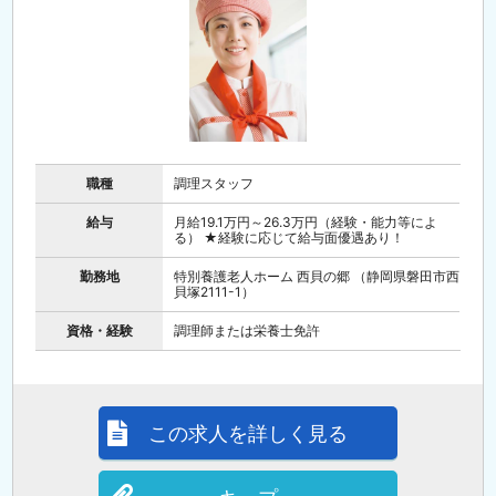
職種
調理スタッフ
給与
月給19.1万円～26.3万円（経験・能力等によ
る） ★経験に応じて給与面優遇あり！
勤務地
特別養護老人ホーム 西貝の郷 （静岡県磐田市西
貝塚2111-1）
資格・経験
調理師または栄養士免許
この求人を詳しく見る