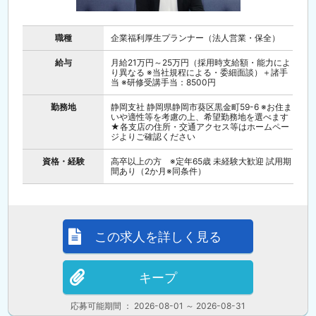
職種
企業福利厚生プランナー（法人営業・保全）
給与
月給21万円～25万円（採用時支給額・能力によ
り異なる ※当社規程による・委細面談）＋諸手
当 ※研修受講手当：8500円
勤務地
静岡支社 静岡県静岡市葵区黒金町59-6 ※お住ま
いや適性等を考慮の上、希望勤務地を選べます
★各支店の住所・交通アクセス等はホームペー
ジよりご確認ください
資格・経験
高卒以上の方 ※定年65歳 未経験大歓迎 試用期
間あり（2か月※同条件）
この求人を詳しく見る
キープ
応募可能期間 ： 2026-08-01 ～ 2026-08-31