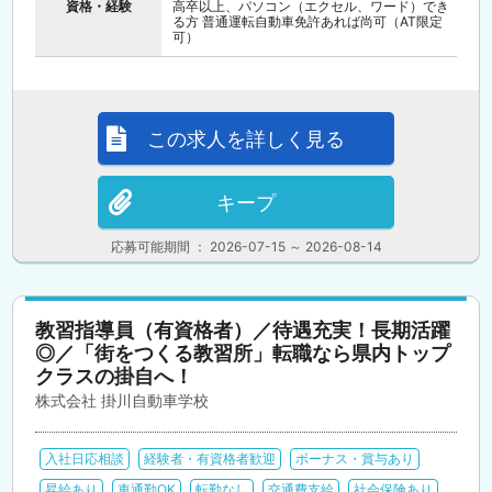
資格・経験
高卒以上、パソコン（エクセル、ワード）でき
る方 普通運転自動車免許あれば尚可（AT限定
可）
この求人を詳しく見る
キープ
応募可能期間 ： 2026-07-15 ～ 2026-08-14
教習指導員（有資格者）／待遇充実！長期活躍
◎／「街をつくる教習所」転職なら県内トップ
クラスの掛自へ！
株式会社 掛川自動車学校
入社日応相談
経験者・有資格者歓迎
ボーナス・賞与あり
昇給あり
車通勤OK
転勤なし
交通費支給
社会保険あり