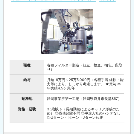
職種
各種フィルター製造（組立、検査、梱包、段取
り）
給与
月給19万円～25万5,000円＋各種手当 経験・能
力等により、しっかり考慮します。 ★賞与 本
年実績4.5ヶ月/年
勤務地
静岡事業所第一工場（静岡県袋井市長溝867）
資格・経験
35歳以下（長期勤続によるキャリア形成のた
め） ◎職務経験不問 ◎中途入社のハンデなし
◎Uターン・Iターン・Jターン歓迎