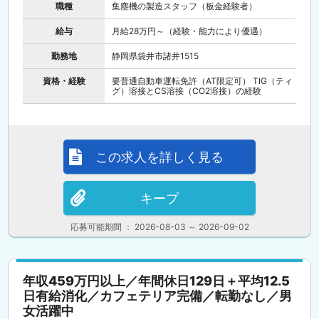
職種
集塵機の製造スタッフ（板金経験者）
給与
月給28万円～（経験・能力により優遇）
勤務地
静岡県袋井市諸井1515
資格・経験
要普通自動車運転免許（AT限定可） TIG（ティ
グ）溶接とCS溶接（CO2溶接）の経験
この求人を詳しく見る
キープ
応募可能期間 ： 2026-08-03 ～ 2026-09-02
年収459万円以上／年間休日129日＋平均12.5
日有給消化／カフェテリア完備／転勤なし／男
女活躍中