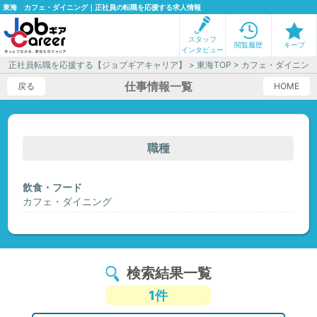
東海 カフェ・ダイニング｜正社員の転職を応援する求人情報
スタッフ
閲覧履歴
キープ
インタビュー
正社員転職を応援する【ジョブギアキャリア】
>
東海TOP
> カフェ・ダイニン
仕事情報一覧
戻る
HOME
職種
飲食・フード
カフェ・ダイニング
検索結果一覧
1件