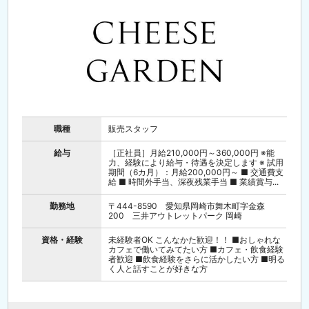
職種
販売スタッフ
給与
［正社員］月給210,000円～360,000円 ※能
力、経験により給与・待遇を決定します ※ 試用
期間（6カ月）：月給200,000円～ ■ 交通費支
給 ■ 時間外手当、深夜残業手当 ■ 業績賞与...
勤務地
〒444-8590 愛知県岡崎市舞木町字金森
200 三井アウトレットパーク 岡崎
資格・経験
未経験者OK こんなかた歓迎！！ ■おしゃれな
カフェで働いてみてたい方 ■カフェ・飲食経験
者歓迎 ■飲食経験をさらに活かしたい方 ■明る
く人と話すことが好きな方