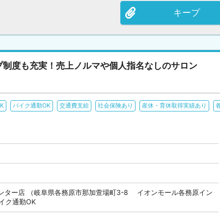
キープ
プ制度も充実！売上ノルマや個人指名なしのサロン
K
バイク通勤OK
交通費支給
社会保険あり
産休・育休取得実績あり
ンター店 （岐阜県各務原市那加萱場町3-8 イオンモール各務原イン
バイク通勤OK