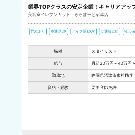
業界TOPクラスの安定企業！キャリアアッ
美容室イレブンカット ららぽーと沼津店
昇給あり
車通勤OK
バイク通勤OK
交通費支給
社会保
職種
スタイリスト
給与
月給30万円～40万円
勤務地
静岡県沼津市東椎路字 
資格・経験
要美容師免許