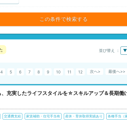
この条件で検索する
た
並び替え ：
▼
次へ>
最後へ
4
5
6
7
8
9
10
11
12
も、充実したライフスタイルを☆スキルアップ＆長期働
交通費支給
家賃補助・住宅手当有
産休・育休取得実績あり
各種手当（