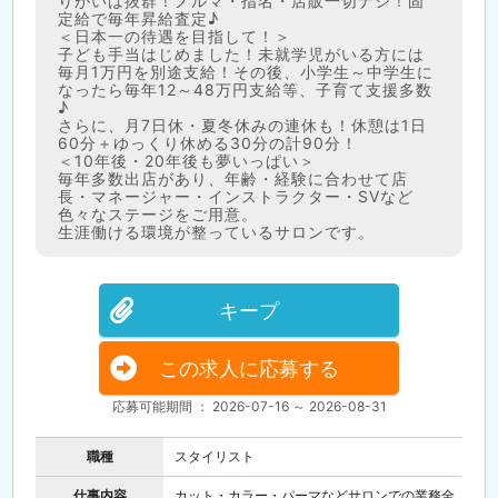
りがいは抜群！ノルマ・指名・店販一切ナシ！固
定給で毎年昇給査定♪
＜日本一の待遇を目指して！＞
子ども手当はじめました！未就学児がいる方には
毎月1万円を別途支給！その後、小学生～中学生に
なったら毎年12～48万円支給等、子育て支援多数
♪
さらに、月7日休・夏冬休みの連休も！休憩は1日
60分＋ゆっくり休める30分の計90分！
＜10年後・20年後も夢いっぱい＞
毎年多数出店があり、年齢・経験に合わせて店
長・マネージャー・インストラクター・SVなど
色々なステージをご用意。
生涯働ける環境が整っているサロンです。
キープ
この求人に応募する
応募可能期間 ： 2026-07-16 ～ 2026-08-31
職種
スタイリスト
仕事内容
カット・カラー・パーマなどサロンでの業務全