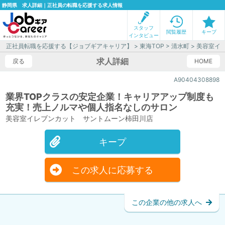
静岡県 求人詳細｜正社員の転職を応援する求人情報
スタッフ
閲覧履歴
キープ
インタビュー
正社員転職を応援する【ジョブギアキャリア】
>
東海TOP
>
清水町
> 美容室イ
求人詳細
戻る
HOME
A90404308898
業界TOPクラスの安定企業！キャリアアップ制度も
充実！売上ノルマや個人指名なしのサロン
美容室イレブンカット サントムーン柿田川店
キープ
この求人に応募する
この企業の他の求人へ