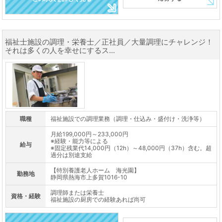
福祉士施設の調理・栄養士／正社員／大量調理にチャレンジ！
それは多くの人を幸せにするス...
職種
福祉施設での調理業務（調理・仕込み・盛付け・洗浄等）
月給199,000円～233,000円
※経験・能力等による
給与
※固定残業代14,000円（12h）～48,000円（37h）含む。超
過分は別途支給
【特別養護老人ホーム 海光園】
勤務地
静岡県熱海市上多賀1016-10
調理師または栄養士
資格・経験
福祉施設の厨房での経験あれば尚可