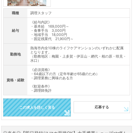
職種
調理スタッフ
《給与内訳》
・基本給 169,000円～
給与
・食事手当 3,000円
・地域手当 18,000円
・固定残業代 21,900円～
熱海市内全10棟のライフケアマンションのいずれかに配属
となります。
勤務地
（勤務地区：梅園・上多賀・伊豆山・網代・相の原・咲見・
水口）
《必須資格》
・64歳以下の方（定年年齢が65歳のため）
・調理業務に興味のある方
資格・経験
《歓迎条件》
・調理師免許
応募する
この求人を詳しく見る