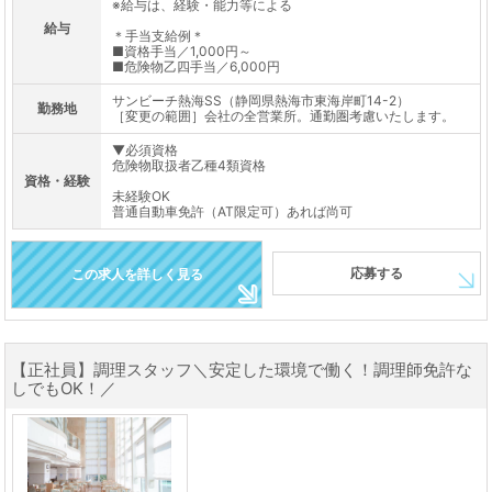
※給与は、経験・能力等による
給与
＊手当支給例＊
■資格手当／1,000円～
■危険物乙四手当／6,000円
サンビーチ熱海SS（静岡県熱海市東海岸町14-2）
勤務地
［変更の範囲］会社の全営業所。通勤圏考慮いたします。
▼必須資格
危険物取扱者乙種4類資格
資格・経験
未経験OK
普通自動車免許（AT限定可）あれば尚可
応募する
この求人を詳しく見る
【正社員】調理スタッフ＼安定した環境で働く！調理師免許な
しでもOK！／