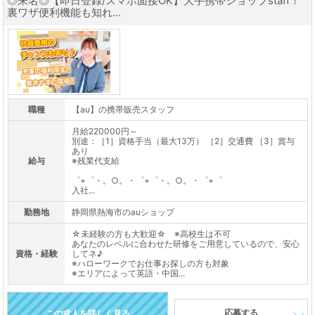
◎来名◎【即日登録/スマホ面接OK】大手携帯ショップstaff！
裏ワザ便利機能も知れ...
職種
【au】の携帯販売スタッフ
月給220000円～
別途：［1］資格手当（最大13万） ［2］交通費 ［3］賞与
あり
給与
※残業代支給
゜+゜・。○。・゜+゜・。○。・゜+゜
入社...
勤務地
静岡県熱海市のauショップ
☆未経験の方も大歓迎☆ ※高校生は不可
あなたのレベルに合わせた研修をご用意しているので、安心
資格・経験
してネ♪
※ハローワークでお仕事お探しの方も対象
※エリアによって英語・中国...
応募する
この求人を詳しく見る