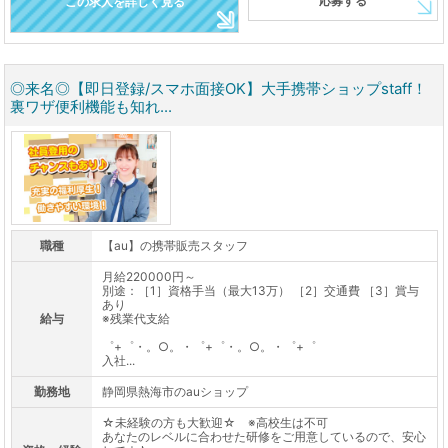
応募する
この求人を詳しく見る
◎来名◎【即日登録/スマホ面接OK】大手携帯ショップstaff！
裏ワザ便利機能も知れ...
職種
【au】の携帯販売スタッフ
月給220000円～
別途：［1］資格手当（最大13万） ［2］交通費 ［3］賞与
あり
給与
※残業代支給
゜+゜・。○。・゜+゜・。○。・゜+゜
入社...
勤務地
静岡県熱海市のauショップ
☆未経験の方も大歓迎☆ ※高校生は不可
あなたのレベルに合わせた研修をご用意しているので、安心