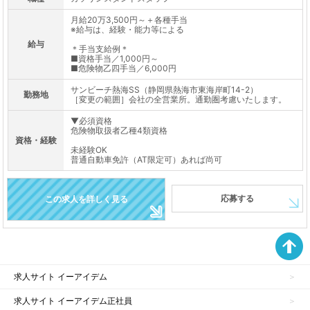
月給20万3,500円～＋各種手当
※給与は、経験・能力等による
給与
＊手当支給例＊
■資格手当／1,000円～
■危険物乙四手当／6,000円
サンビーチ熱海SS（静岡県熱海市東海岸町14-2）
勤務地
［変更の範囲］会社の全営業所。通勤圏考慮いたします。
▼必須資格
危険物取扱者乙種4類資格
資格・経験
未経験OK
普通自動車免許（AT限定可）あれば尚可
応募する
この求人を詳しく見る
求人サイト イーアイデム
求人サイト イーアイデム正社員