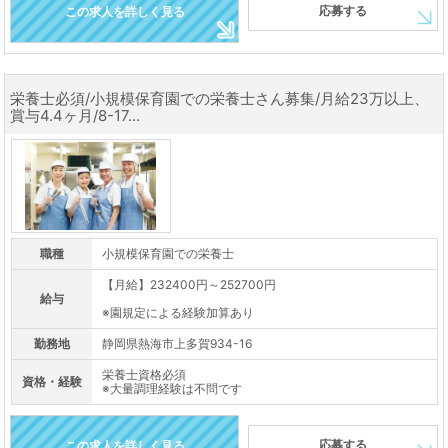
応募する
この求人を詳しく見る
栄養士必須/小規模保育園での栄養士さん募集/月給23万以上、
賞与4.4ヶ月/8-17...
職種
小規模保育園での栄養士
【月給】232400円～252700円
給与
※園規定による経験加算あり
勤務地
静岡県熱海市上多賀934-16
栄養士資格必須
資格・経験
※大量調理経験は不問です
応募する
この求人を詳しく見る