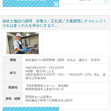
福祉士施設の調理・栄養士／正社員／大量調理にチャレンジ！
それは多くの人を幸せにするス...
職種
福祉施設での調理業務（調理・仕込み・盛付け・洗浄等）
月給199,000円～233,000円
※経験・能力等による
給与
※固定残業代14,000円（12h）～48,000円（37h）含む。超
過分は別途支給
【特別養護老人ホーム 海光園】
勤務地
静岡県熱海市上多賀1016-10
調理師または栄養士
資格・経験
福祉施設の厨房での経験あれば尚可