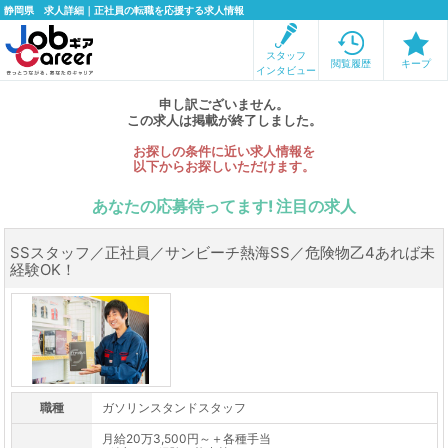
静岡県 求人詳細｜正社員の転職を応援する求人情報
スタッフ
閲覧履歴
キープ
インタビュー
申し訳ございません。
この求人は掲載が終了しました。
お探しの条件に近い求人情報を
以下からお探しいただけます。
あなたの応募待ってます! 注目の求人
SSスタッフ／正社員／サンビーチ熱海SS／危険物乙4あれば未
経験OK！
職種
ガソリンスタンドスタッフ
月給20万3,500円～＋各種手当