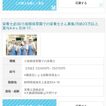
応募する
この求人を詳しく見る
栄養士必須/小規模保育園での栄養士さん募集/月給23万以上、
賞与4.4ヶ月/8-17...
職種
小規模保育園での栄養士
【月給】232400円～252700円
給与
※園規定による経験加算あり
勤務地
静岡県熱海市上多賀934-16
栄養士資格必須
資格・経験
※大量調理経験は不問です