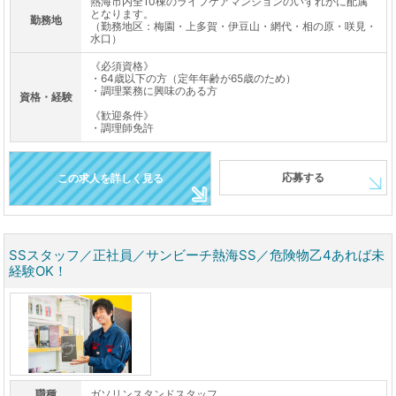
熱海市内全10棟のライフケアマンションのいずれかに配属
となります。
勤務地
（勤務地区：梅園・上多賀・伊豆山・網代・相の原・咲見・
水口）
《必須資格》
・64歳以下の方（定年年齢が65歳のため）
・調理業務に興味のある方
資格・経験
《歓迎条件》
・調理師免許
応募する
この求人を詳しく見る
SSスタッフ／正社員／サンビーチ熱海SS／危険物乙4あれば未
経験OK！
職種
ガソリンスタンドスタッフ