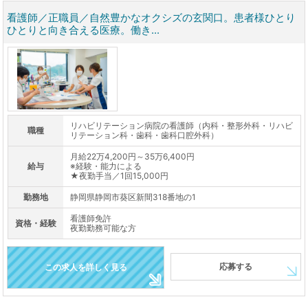
看護師／正職員／自然豊かなオクシズの玄関口。患者様ひとり
ひとりと向き合える医療。働き...
リハビリテーション病院の看護師（内科・整形外科・リハビ
職種
リテーション科・歯科・歯科口腔外科）
月給22万4,200円～35万6,400円
給与
※経験・能力による
★夜勤手当／1回15,000円
勤務地
静岡県静岡市葵区新間318番地の1
看護師免許
資格・経験
夜勤勤務可能な方
応募する
この求人を詳しく見る