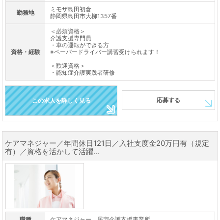
ミモザ島田初倉
勤務地
静岡県島田市大柳1357番
＜必須資格＞
介護支援専門員
・車の運転ができる方
資格・経験
※ペーパードライバー講習受けられます！
＜歓迎資格＞
・認知症介護実践者研修
応募する
この求人を詳しく見る
ケアマネジャー／年間休日121日／入社支度金20万円有（規定
有）／資格を活かして活躍...
職種
ケアマネジャー 居宅介護支援事業所