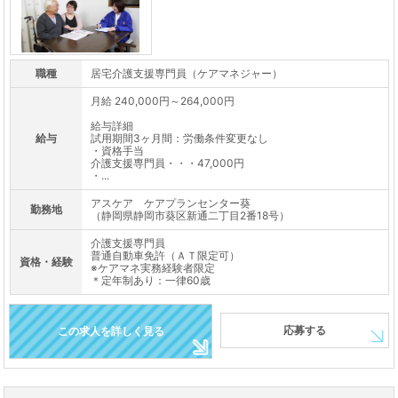
職種
居宅介護支援専門員（ケアマネジャー）
月給 240,000円～264,000円
給与詳細
給与
試用期間3ヶ月間：労働条件変更なし
・資格手当
介護支援専門員・・・47,000円
・...
アスケア ケアプランセンター葵
勤務地
（静岡県静岡市葵区新通二丁目2番18号）
介護支援専門員
普通自動車免許（ＡＴ限定可）
資格・経験
※ケアマネ実務経験者限定
＊定年制あり：一律60歳
応募する
この求人を詳しく見る