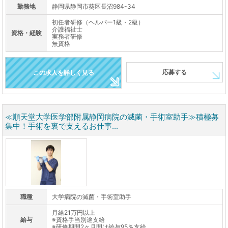
勤務地
静岡県静岡市葵区長沼984-34
初任者研修（ヘルパー1級・2級）
介護福祉士
資格・経験
実務者研修
無資格
応募する
この求人を詳しく見る
≪順天堂大学医学部附属静岡病院の滅菌・手術室助手≫積極募
集中！手術を裏で支えるお仕事...
職種
大学病院の滅菌・手術室助手
月給21万円以上
給与
※資格手当別途支給
※研修期間2ヶ月間は給与95％支給