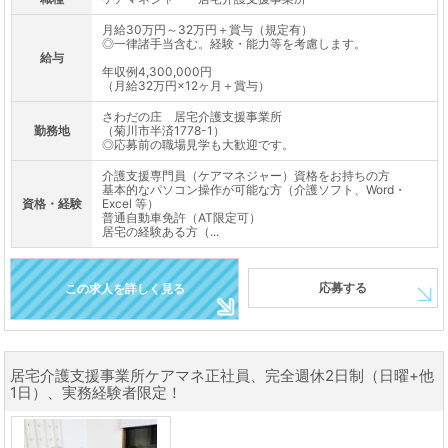
月給30万円～32万円＋賞与（規定有）
◎一律諸手当含む。経験・能力等を考慮します。
給与
年収例4,300,000円
（月給32万円×12ヶ月＋賞与）
さわだの庄 居宅介護支援事業所
勤務地
（菊川市半済1778-1）
◎応募前の職場見学も大歓迎です。
介護支援専門員（ケアマネジャー）資格をお持ちの方
基本的なパソコン操作が可能な方（介護ソフト、Word・
資格・経験
Excel 等）
普通自動車免許（AT限定可）
居宅の経験ある方（...
応募する
この求人を詳しく見る
居宅介護支援事業所ケアマネ正社員、完全週休2日制（日曜+他
1日）、実務経験者限定！