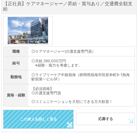
【正社員】ケアマネージャー／昇給・賞与あり／交通費全額支
給
職種
◎ケアマネージャー(介護支援専門員）
◎月給 260,000万円
給与
※経験・能力を考慮します。
◎ライブリーケア中銀熱海（静岡県熱海市田原本町9-1熱海
勤務地
駅前第一ビル5F）
【必須資格】
◎介護支援専門員
資格・経験
◎コミュニケーションを大切にできる方大歓迎！
応募する
この求人を詳しく見る