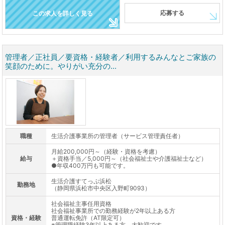
応募する
この求人を詳しく見る
管理者／正社員／要資格・経験者／利用するみんなとご家族の
笑顔のために。やりがい充分の...
職種
生活介護事業所の管理者（サービス管理責任者）
月給200,000円～（経験・資格を考慮）
給与
＋資格手当／5,000円～（社会福祉士や介護福祉士など）
●年収400万円も可能です。
生活介護すてっぷ浜松
勤務地
（静岡県浜松市中央区入野町9093）
社会福祉主事任用資格
社会福祉事業所での勤務経験が2年以上ある方
資格・経験
普通運転免許（AT限定可）
※管理職経験3年以上ある方、大歓迎です。