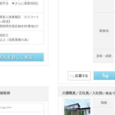
勤手当 ★さらに夜勤5回以
護老人保健施設 エスコート
ン静清】
県静岡市葵区柚木90番地の1
勤務地
福祉士
歳以上（深夜業務の為）
資格・経験
この求人を詳し
資格取得
介護職員／正社員／入社祝い金あ
職種
ヘルパー