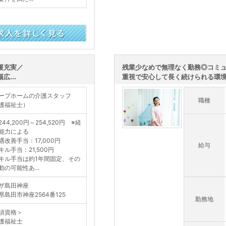
援充実／
残業少なめで無理なく勤務◎コミ
...
重視で安心して長く続けられる環境が
ープホームの介護スタッフ
職種
護福祉士）
44,200円～254,520円 ※経
能力による
遇改善手当：17,000円
給与
キル手当：21,500円
キル手当は約1年間固定、その
動の可能性あ...
ザ島田神座
県島田市神座2564番125
勤務地
須資格＞
護福祉士