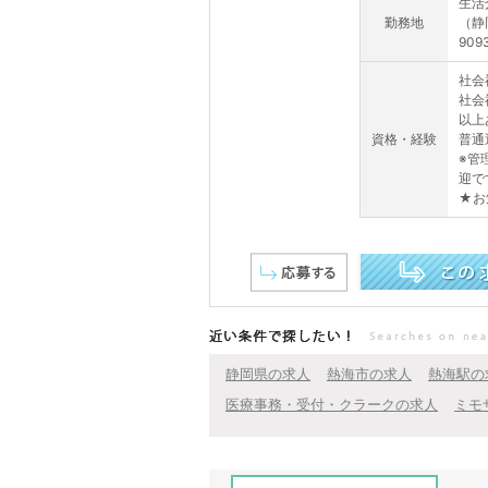
生活
勤務地
（静
909
社会
社会
以上
資格・経験
普通
※管
迎で
★お
この求人を詳しく見る
近い条件で探したい！
静岡県の求人
熱海市の求人
熱海駅の
医療事務・受付・クラークの求人
ミモ