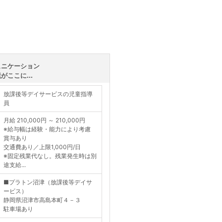
ュニケーション
ここに...
放課後等デイサービスの児童指導
員
月給 210,000円 ～ 210,000円
※給与幅は経験・能力により考慮
賞与あり
交通費あり／上限1,000円/日
※固定残業代なし。残業発生時は別
途支給...
■プラトン沼津（放課後等デイサ
ービス）
静岡県沼津市高島本町４－３
駐車場あり