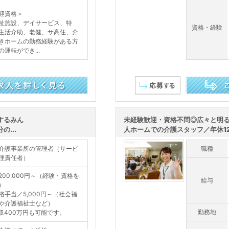
迎資格＞
祉施設、デイサービス、特
資格・経験
生活介助、老健、サ高住、介
きホームの勤務経験がある方
の運転ができ...
この求人を詳し
するみん
未経験歓迎・資格不問◎広々と明
...
人ホームでの介護スタッフ／年休120
介護事業所の管理者（サービ
職種
理責任者）
200,000円～（経験・資格を
給与
）
格手当／5,000円～（社会福
や介護福祉士など）
勤務地
収400万円も可能です。