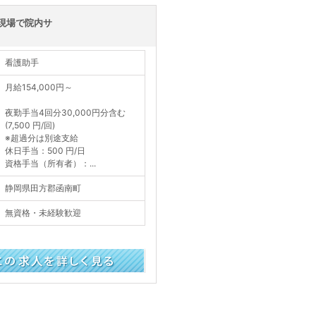
現場で院内サ
看護助手
月給154,000円～
夜勤手当4回分30,000円分含む
(7,500 円/回)
※超過分は別途支給
休日手当：500 円/日
資格手当（所有者）：...
静岡県田方郡函南町
無資格・未経験歓迎
く見る