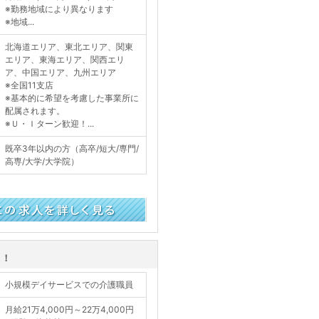
※勤務地域により異なります
※地域...
北海道エリア、東北エリア、関東
エリア、東海エリア、関西エリ
ア、中国エリア、九州エリア
※全国11支店
※基本的に希望を考慮した事業所に
配属されます。
※Ｕ・Ｉターン歓迎！...
既卒3年以内の方（高卒/短大/専門/
高専/大学/大学院）
く見る
り！
小規模デイサービスでの介護職員
月給21万4,000円～22万4,000円