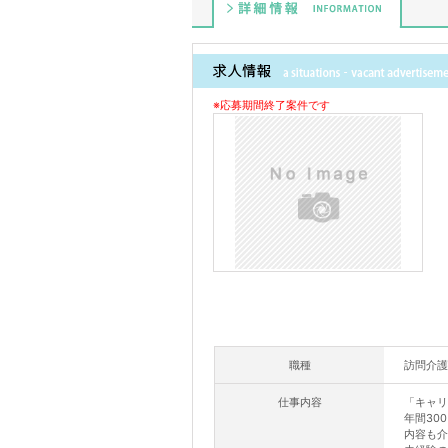
詳細情報
※応募期間終了案件です
職種
訪問介護
仕事内容
「キャリ
年間30
内容も介