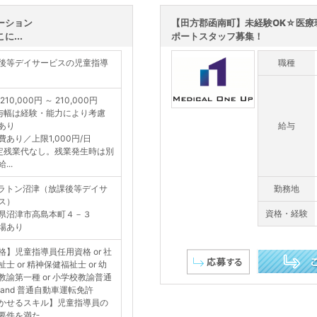
ーション
【田方郡函南町】未経験OK☆医療
...
ポートスタッフ募集！
後等デイサービスの児童指導
職種
210,000円 ～ 210,000円
与幅は経験・能力により考慮
あり
給与
費あり／上限1,000円/日
定残業代なし。残業発生時は別
...
ラトン沼津（放課後等デイサ
勤務地
ス）
資格・経験
県沼津市高島本町４－３
場あり
格】児童指導員任用資格 or 社
士 or 精神保健福祉士 or 幼
教諭第一種 or 小学校教諭普通
この求人を詳し
 and 普通自動車運転免許
かせるスキル】児童指導員の
要件を満た...