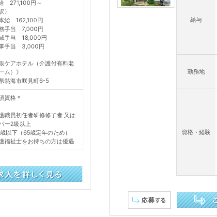
 271,100円～
訳〉
給与
給 162,100円
務手当 7,000円
域手当 18,000円
事手当 3,000円
銀ケアホテル（介護付有料老
勤務地
ーム）》
県熱海市咲見町6-5
須資格＊
護職員初任者研修修了者 又は
パー2級以上
資格・経験
4歳以下（65歳定年のため）
護福祉士をお持ちの方は優遇
この求人を詳し