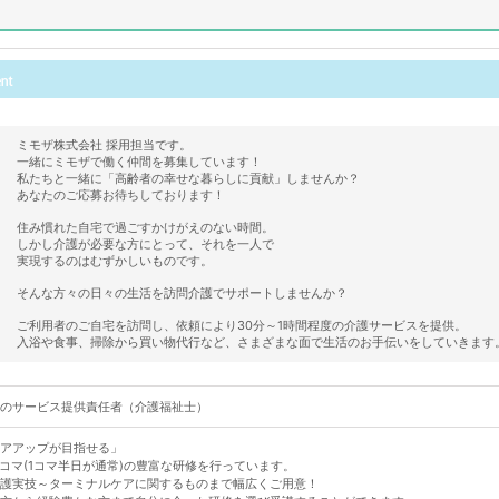
ミモザ株式会社 採用担当です。
一緒にミモザで働く仲間を募集しています！
私たちと一緒に「高齢者の幸せな暮らしに貢献」しませんか？
あなたのご応募お待ちしております！
住み慣れた自宅で過ごすかけがえのない時間。
しかし介護が必要な方にとって、それを一人で
実現するのはむずかしいものです。
そんな方々の日々の生活を訪問介護でサポートしませんか？
ご利用者のご自宅を訪問し、依頼により30分～1時間程度の介護サービスを提供。
入浴や食事、掃除から買い物代行など、さまざまな面で生活のお手伝いをしていきます
のサービス提供責任者（介護福祉士）
アアップが目指せる」
0コマ(1コマ半日が通常)の豊富な研修を行っています。
護実技～ターミナルケアに関するものまで幅広くご用意！