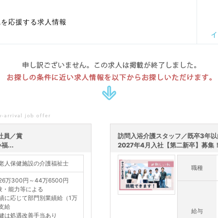
職を応援する求人情報
イ
申し訳ございません。この求人は掲載が終了しました。
お探しの条件に近い求人情報を以下からお探しいただけます。
社員／賞
訪問入浴介護スタッフ／既卒3年以
...
2027年4月入社【第二新卒】募集！新
老人保健施設の介護福祉士
職種
26万300円～44万6500円
験・能力等による
績に応じて部門別業績給（1万
支給
給与
健は処遇改善手当あり