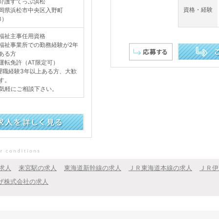
介護すてっぷ浜松
資格・経験
岡県浜松市中央区入野町
3）
福祉主事任用資格
福祉事業所での勤務経験が2年
ある方
運転免許（AT限定可）
この求人を詳し
理職経験3年以上ある方、大歓
す。
気軽にご相談下さい。
求人
来宮駅の求人
東海道新幹線の求人
ＪＲ東海道本線の求人
ＪＲ伊
ザ株式会社の求人