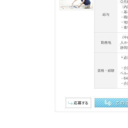
○月給
〈内
・基本
給与
・職
・地
・食
《中
勤務地
人ホ
静岡
＊必
・介
資格・経験
ヘル
・6
・介
この求人を詳しく見る