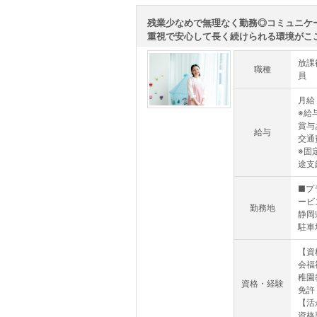
残業少なめで無理なく勤務◎コミュニケ
重視で安心して長く続けられる環境がここに
放課
職種
員
月給 
※給
賞与
給与
交通
※固
途支給
■プ
ービ
勤務地
静岡
駐車
【資
会福祉
稚園
資格・経験
免許
【活
資格