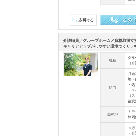
この求人を詳しく見る
介護職員／グループホーム／資格取得支
キャリアアップがしやすい環境づくり／幅広
グル
職種
（介
月給2
験・
・処
給与
・ス
（ス
後変
ミモ
勤務地
静岡
＜必
・介