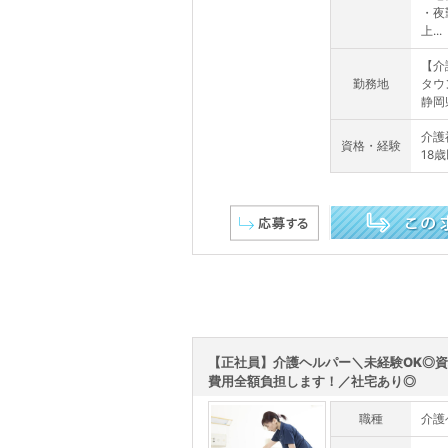
・夜
上...
【介
勤務地
タウ
静岡
介護
資格・経験
18
この求人を詳しく見る
【正社員】介護ヘルパー＼未経験OK◎
費用全額負担します！／社宅あり◎
職種
介護