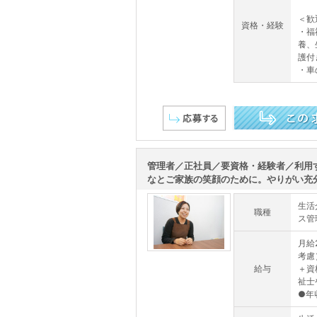
＜歓
資格・経験
・福
養、
護付
・車
この求人を詳しく見る
管理者／正社員／要資格・経験者／利用
なとご家族の笑顔のために。やりがい充分の
生活
職種
ス管
月給
考慮
給与
＋資
祉士
●年