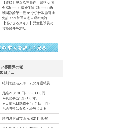
【資格】児童指導員任用資格 or 社
会福祉士 or 精神保健福祉士 or 幼
稚園教諭第一種 or 小学校教諭普通
免許 and 普通自動車運転免許
【活かせるスキル】児童指導員の
資格要件を満た...
く見る
るい雰囲気の老
日／...
特別養護老人ホームの介護職員
月給218,100円～226,600円
＋夜勤手当1回8,000円
＋日曜祝日勤務手当（1回千円）
＊給与幅は資格・経験による
静岡県磐田市西貝塚2111番地1