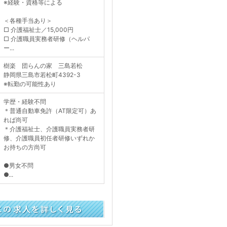
※経験・資格等による
＜各種手当あり＞
□ 介護福祉士／15,000円
□ 介護職員実務者研修（ヘルパ
ー...
樹楽 団らんの家 三島若松
静岡県三島市若松町4392-3
※転勤の可能性あり
学歴・経験不問
＊普通自動車免許（AT限定可）あ
れば尚可
＊介護福祉士、介護職員実務者研
修、介護職員初任者研修いずれか
お持ちの方尚可
●男女不問
●...
く見る