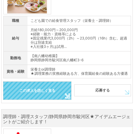
職種
こども園での給食管理スタッフ（栄養士・調理師）
月給180,000円～200,000円
※経験・能力・資格等による
給与
※固定残業代3,000円（2h）～23,000円（16h）含む。超過
分は別途支給
※入社後3ヶ月は試用...
【南八幡幼稚園】
勤務地
静岡県静岡市駿河区南八幡町3-6
栄養士or調理師
資格・経験
★調理業務の実務経験ある方、保育園給食の経験ある方優遇
応募する
この求人を詳しく見る
調理師・調理スタッフ/静岡県静岡市駿河区★アイデムエージェ
ントがご紹介します！