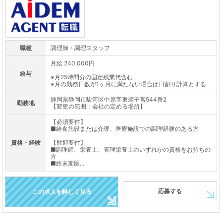
職種
調理師・調理スタッフ
月給 240,000円
給与
※月25時間分の固定残業代含む
※月の勤務日数が1ヶ月に満たない場合は日割り計算とする
静岡県静岡市駿河区中原字東蛭子宮544番2
勤務地
【変更の範囲：会社の定める場所】
【必須要件】
■給食施設または介護、医療施設での調理経験のある方
資格・経験
【歓迎要件】
■調理師、栄養士、管理栄養士のいずれかの資格をお持ちの
方
■終末期医...
応募する
この求人を詳しく見る