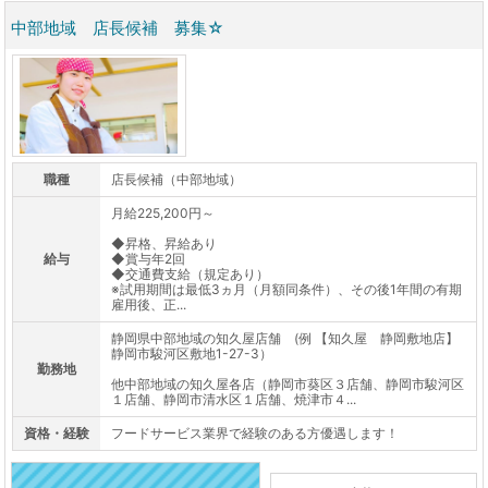
中部地域 店長候補 募集☆
職種
店長候補（中部地域）
月給225,200円～
◆昇格、昇給あり
給与
◆賞与年2回
◆交通費支給（規定あり）
※試用期間は最低3ヵ月（月額同条件）、その後1年間の有期
雇用後、正...
静岡県中部地域の知久屋店舗 (例 【知久屋 静岡敷地店】
静岡市駿河区敷地1-27-3）
勤務地
他中部地域の知久屋各店（静岡市葵区３店舗、静岡市駿河区
１店舗、静岡市清水区１店舗、焼津市４...
資格・経験
フードサービス業界で経験のある方優遇します！