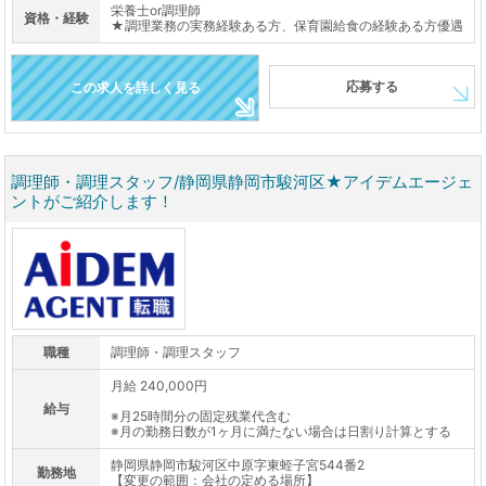
栄養士or調理師
資格・経験
★調理業務の実務経験ある方、保育園給食の経験ある方優遇
応募する
この求人を詳しく見る
調理師・調理スタッフ/静岡県静岡市駿河区★アイデムエージェ
ントがご紹介します！
職種
調理師・調理スタッフ
月給 240,000円
給与
※月25時間分の固定残業代含む
※月の勤務日数が1ヶ月に満たない場合は日割り計算とする
静岡県静岡市駿河区中原字東蛭子宮544番2
勤務地
【変更の範囲：会社の定める場所】