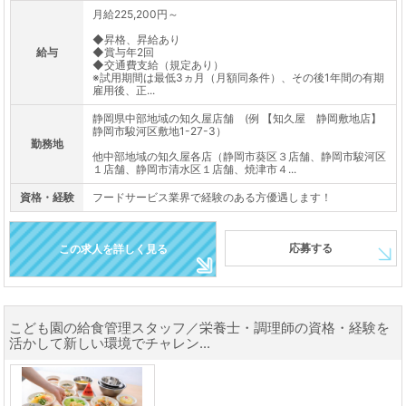
月給225,200円～
◆昇格、昇給あり
給与
◆賞与年2回
◆交通費支給（規定あり）
※試用期間は最低3ヵ月（月額同条件）、その後1年間の有期
雇用後、正...
静岡県中部地域の知久屋店舗 (例 【知久屋 静岡敷地店】
静岡市駿河区敷地1-27-3）
勤務地
他中部地域の知久屋各店（静岡市葵区３店舗、静岡市駿河区
１店舗、静岡市清水区１店舗、焼津市４...
資格・経験
フードサービス業界で経験のある方優遇します！
応募する
この求人を詳しく見る
こども園の給食管理スタッフ／栄養士・調理師の資格・経験を
活かして新しい環境でチャレン...