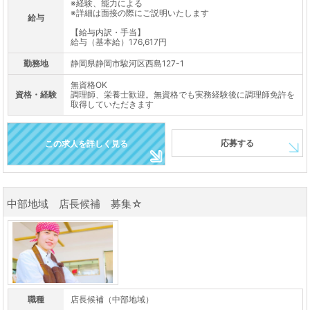
※経験、能力による
※詳細は面接の際にご説明いたします
給与
【給与内訳・手当】
給与（基本給）176,617円
勤務地
静岡県静岡市駿河区西島127-1
無資格OK
資格・経験
調理師、栄養士歓迎。無資格でも実務経験後に調理師免許を
取得していただきます
応募する
この求人を詳しく見る
中部地域 店長候補 募集☆
職種
店長候補（中部地域）