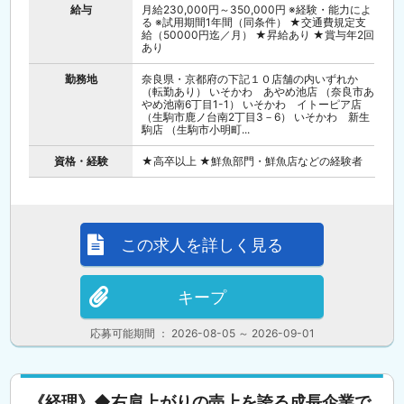
給与
月給230,000円～350,000円 ※経験・能力によ
る ※試用期間1年間（同条件） ★交通費規定支
給（50000円迄／月） ★昇給あり ★賞与年2回
あり
勤務地
奈良県・京都府の下記１０店舗の内いずれか
（転勤あり） いそかわ あやめ池店 （奈良市あ
やめ池南6丁目1-1） いそかわ イトーピア店
（生駒市鹿ノ台南2丁目3－6） いそかわ 新生
駒店 （生駒市小明町...
資格・経験
★高卒以上 ★鮮魚部門・鮮魚店などの経験者
この求人を詳しく見る
キープ
応募可能期間 ： 2026-08-05 ～ 2026-09-01
《経理》◆右肩上がりの売上を誇る成長企業で