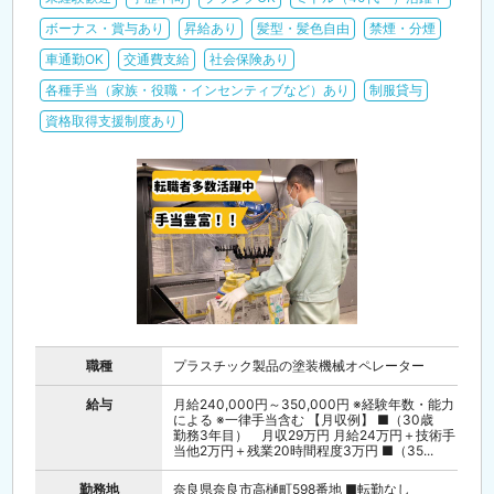
ボーナス・賞与あり
昇給あり
髪型・髪色自由
禁煙・分煙
車通勤OK
交通費支給
社会保険あり
各種手当（家族・役職・インセンティブなど）あり
制服貸与
資格取得支援制度あり
職種
プラスチック製品の塗装機械オペレーター
給与
月給240,000円～350,000円 ※経験年数・能力
による ※一律手当含む 【月収例】 ■（30歳
勤務3年目） 月収29万円 月給24万円＋技術手
当他2万円＋残業20時間程度3万円 ■（35...
勤務地
奈良県奈良市高樋町598番地 ■転勤なし