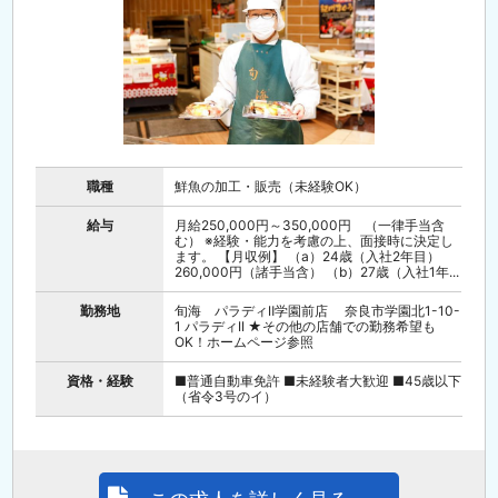
職種
鮮魚の加工・販売（未経験OK）
給与
月給250,000円～350,000円 （一律手当含
む） ※経験・能力を考慮の上、面接時に決定し
ます。 【月収例】 （a）24歳（入社2年目）
260,000円（諸手当含） （b）27歳（入社1年...
勤務地
旬海 パラディⅡ学園前店 奈良市学園北1-10-
1 パラディII ★その他の店舗での勤務希望も
OK！ホームページ参照
資格・経験
■普通自動車免許 ■未経験者大歓迎 ■45歳以下
（省令3号のイ）