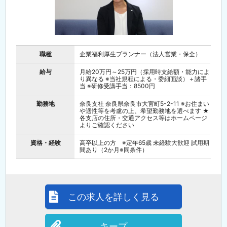
職種
企業福利厚生プランナー（法人営業・保全）
給与
月給20万円～25万円（採用時支給額・能力によ
り異なる ※当社規程による・委細面談）＋諸手
当 ※研修受講手当：8500円
勤務地
奈良支社 奈良県奈良市大宮町5-2-11 ※お住まい
や適性等を考慮の上、希望勤務地を選べます ★
各支店の住所・交通アクセス等はホームページ
よりご確認ください
資格・経験
高卒以上の方 ※定年65歳 未経験大歓迎 試用期
間あり（2か月※同条件）
この求人を詳しく見る
キープ