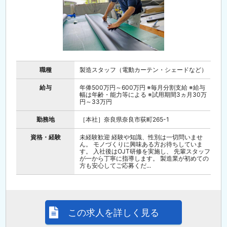
職種
製造スタッフ（電動カーテン・シェードなど）
給与
年俸500万円～600万円 ※毎月分割支給 ※給与
幅は年齢・能力等による ※試用期間3ヵ月30万
円～33万円
勤務地
［本社］奈良県奈良市荻町265-1
資格・経験
未経験歓迎 経験や知識、性別は一切問いませ
ん。 モノづくりに興味ある方お待ちしていま
す。 入社後はOJT研修を実施し、 先輩スタッフ
が一から丁寧に指導します。 製造業が初めての
方も安心してご応募くだ...
この求人を詳しく見る