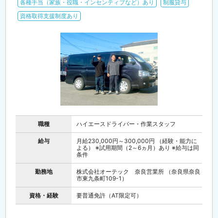
各種手当（家族・役職・インセンティブなど）あり
制服貸与
資格取得支援制度あり
職種
ハイエースドライバー・作業スタッフ
給与
月給230,000円～300,000円 （経験・能力に
よる） ※試用期間（2～6ヵ月）あり ※給与は同
条件
勤務地
株式会社オーテック 奈良営業所 （奈良県奈良
市東九条町109-1）
資格・経験
要普通免許（AT限定可）