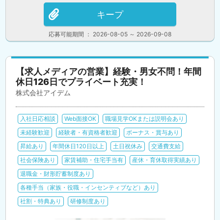
キープ
応募可能期間 ： 2026-08-05 ～ 2026-09-08
【求人メディアの営業】経験・男女不問！年間
休日126日でプライベート充実！
株式会社アイデム
入社日応相談
Web面接OK
職場見学OKまたは説明会あり
未経験歓迎
経験者・有資格者歓迎
ボーナス・賞与あり
昇給あり
年間休日120日以上
土日祝休み
交通費支給
社会保険あり
家賃補助・住宅手当有
産休・育休取得実績あり
退職金・財形貯蓄制度あり
各種手当（家族・役職・インセンティブなど）あり
社割・特典あり
研修制度あり