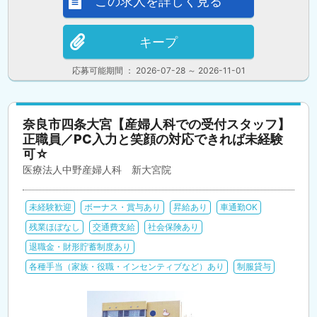
この求人を詳しく見る
キープ
応募可能期間 ： 2026-07-28 ～ 2026-11-01
奈良市四条大宮【産婦人科での受付スタッフ】
正職員／PC入力と笑顔の対応できれば未経験
可☆
医療法人中野産婦人科 新大宮院
未経験歓迎
ボーナス・賞与あり
昇給あり
車通勤OK
残業ほぼなし
交通費支給
社会保険あり
退職金・財形貯蓄制度あり
各種手当（家族・役職・インセンティブなど）あり
制服貸与