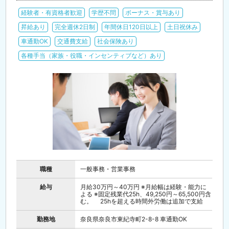
経験者・有資格者歓迎
学歴不問
ボーナス・賞与あり
昇給あり
完全週休2日制
年間休日120日以上
土日祝休み
車通勤OK
交通費支給
社会保険あり
各種手当（家族・役職・インセンティブなど）あり
職種
一般事務・営業事務
給与
月給30万円～40万円 ※月給幅は経験・能力に
よる ※固定残業代25h、49,250円～65,500円含
む。 25hを超える時間外労働は追加で支給
勤務地
奈良県奈良市東紀寺町2-8-8 車通勤OK