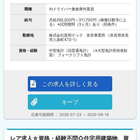
職種
4tドライバー兼倉庫作業員
給与
月給292,200円～311,700円（稼働日数等によ
る） ※試用期間（3ヶ月）あり（同条件）
勤務地
株式会社恵和テック 奈良事業所 （奈良県奈良
市八条町473-1）
資格・経験
中型免許（旧普通免許） （※大型免許所持者歓
迎） フォークリフト免許
この求人を詳しく見る
キープ
応募可能期間 ： 2026-07-23 ～ 2026-08-19
レア求人☆資格・経験不問◇住宅用建築物、資