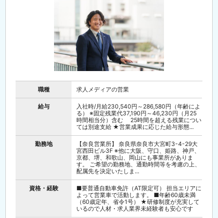
職種
求人メディアの営業
給与
入社時/月給230,540円～286,580円（年齢によ
る） ※固定残業代37,190円～46,230円（月25
時間相当分）含む 25時間を超える残業につい
ては別途支給 ★営業成果に応じた給与形態...
勤務地
【奈良営業所】 奈良県奈良市大宮町3-4-29大
宮西田ビル3F ※他に大阪、守口、姫路、神戸、
京都、堺、和歌山、岡山にも事業所がありま
す。 ご希望の勤務地、通勤時間等を考慮の上、
配属先を決定いたしま...
資格・経験
■要普通自動車免許（AT限定可） 担当エリアに
よって営業車で活動します。 ■年齢60歳未満
（60歳定年、省令1号） ★研修制度が充実して
いるので人材・求人業界未経験者も安心です