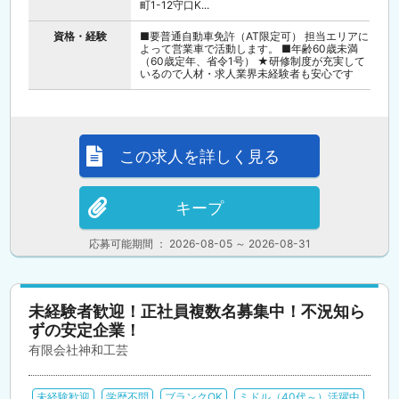
町1-12守口K...
資格・経験
■要普通自動車免許（AT限定可） 担当エリアに
よって営業車で活動します。 ■年齢60歳未満
（60歳定年、省令1号） ★研修制度が充実して
いるので人材・求人業界未経験者も安心です
この求人を詳しく見る
キープ
応募可能期間 ： 2026-08-05 ～ 2026-08-31
未経験者歓迎！正社員複数名募集中！不況知ら
ずの安定企業！
有限会社神和工芸
未経験歓迎
学歴不問
ブランクOK
ミドル（40代～）活躍中