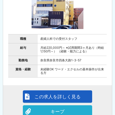
職種
産婦人科での受付スタッフ
給与
月給220,000円～ ※試用期間3ヶ月あり（時給
1,150円～） （経験・能力による）
勤務地
奈良県奈良市四条大路1-3-57
資格・経験
未経験OK ワード・エクセルの基本操作が出来
る方
この求人を詳しく見る
キープ