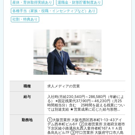
産休・育休取得実績あり
退職金・財形貯蓄制度あり
各種手当（家族・役職・インセンティブなど）あり
社割・特典あり
職種
求人メディアの営業
給与
入社時/月給230,540円～286,580円（年齢によ
る） ※固定残業代37,190円～46,230円（月25
時間相当分）含む 25時間を超える残業につい
ては別途支給 ★営業成果に応じた給与形態...
勤務地
①大阪営業所 大阪市西区西本町1-13-43アイ
デム西本町ビル6Ｆ ②京都営業所 京都府京都市
下京区綾小路通烏丸西入童侍者町167ＡＹＡ四
条烏丸ビル7F ③守口営業所 大阪府守口市八島