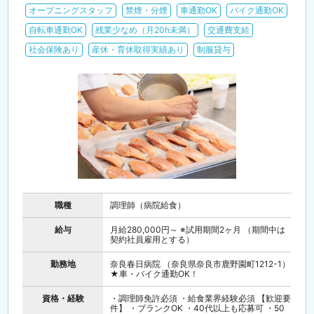
オープニングスタッフ
禁煙・分煙
車通勤OK
バイク通勤OK
自転車通勤OK
残業少なめ（月20h未満）
交通費支給
社会保険あり
産休・育休取得実績あり
制服貸与
職種
調理師（病院給食）
給与
月給280,000円～ ※試用期間2ヶ月 （期間中は
契約社員雇用とする）
勤務地
奈良春日病院 （奈良県奈良市鹿野園町1212-1）
★車・バイク通勤OK！
資格・経験
・調理師免許必須 ・給食業界経験必須 【歓迎要
件】 ・ブランクOK ・40代以上も応募可 ・50