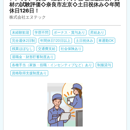
材の試験評価◇奈良市左京◇土日祝休み◇年間
休日126日！
株式会社エヌテック
未経験歓迎
学歴不問
ボーナス・賞与あり
昇給あり
完全週休2日制
年間休日120日以上
土日祝休み
車通勤OK
残業ほぼなし
交通費支給
社会保険あり
退職金・財形貯蓄制度あり
各種手当（家族・役職・インセンティブなど）あり
制服貸与
資格取得支援制度あり