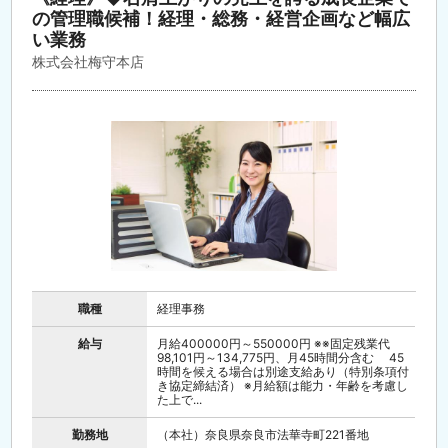
の管理職候補！経理・総務・経営企画など幅広
い業務
株式会社梅守本店
職種
経理事務
給与
月給400000円～550000円 ※※固定残業代
98,101円～134,775円、月45時間分含む 45
時間を候える場合は別途支給あり（特別条項付
き協定締結済） ※月給額は能力・年齢を考慮し
た上で...
勤務地
（本社）奈良県奈良市法華寺町221番地