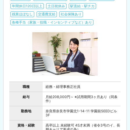
年間休日120日以上
土日祝休み
駅直結・駅チカ
残業ほぼなし
交通費支給
社会保険あり
各種手当（家族・役職・インセンティブなど）あり
職種
総務・経理事務正社員
給与
月給208,000円～ ※試用期間3ヶ月あり（同条
件）
勤務地
奈良県奈良市学園北1-14-11 学園前SEEDビル
3F
資格・経験
高卒以上 未経験可 45才未満（省令3号のイ、長
期キャリア形成の為）