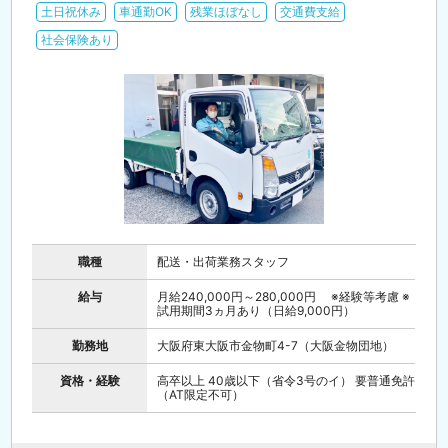
土日祝休み
車通勤OK
残業ほぼなし
交通費支給
社会保険あり
職種
配送・出荷業務スタッフ
給与
月給240,000円～280,000円 ※経験等考慮 ※
試用期間3ヵ月あり（日給9,000円）
勤務地
大阪府東大阪市金物町4-7（大阪金物団地）
資格・経験
高卒以上 40歳以下（省令3号のイ） 要普通免許
（AT限定不可）