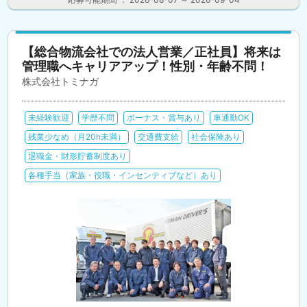
【総合物流会社での法人営業／正社員】将来は
管理職へキャリアアップ！性別・年齢不問！
株式会社トミナガ
未経験歓迎
学歴不問
ボーナス・賞与あり
車通勤OK
残業少なめ（月20h未満）
交通費支給
社会保険あり
退職金・財形貯蓄制度あり
各種手当（家族・役職・インセンティブなど）あり