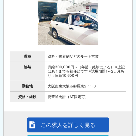
職種
塗料・接着剤などのルート営業
給与
月給300,000円～（年齢・経験による） ※上記
はあくまでも初任給です ※試用期間1～2ヵ月あ
り：日給10,600円
勤務地
大阪府東大阪市御厨東2-11-3
資格・経験
要普通免許（AT限定可）
この求人を詳しく見る