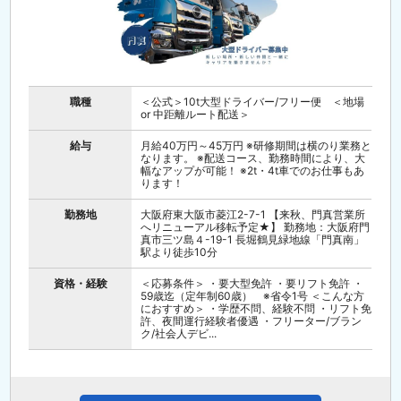
職種
＜公式＞10t大型ドライバー/フリー便 ＜地場
or 中距離ルート配送＞
給与
月給40万円～45万円 ※研修期間は横のり業務と
なります。 ※配送コース、勤務時間により、大
幅なアップが可能！ ※2t・4t車でのお仕事もあ
ります！
勤務地
大阪府東大阪市菱江2-7-1 【来秋、門真営業所
へリニューアル移転予定★】 勤務地：大阪府門
真市三ツ島４-19-1 長堀鶴見緑地線「門真南」
駅より徒歩10分
資格・経験
＜応募条件＞ ・要大型免許 ・要リフト免許 ・
59歳迄（定年制60歳） ※省令1号 ＜こんな方
におすすめ＞ ・学歴不問、経験不問 ・リフト免
許、夜間運行経験者優遇 ・フリーター/ブラン
ク/社会人デビ...