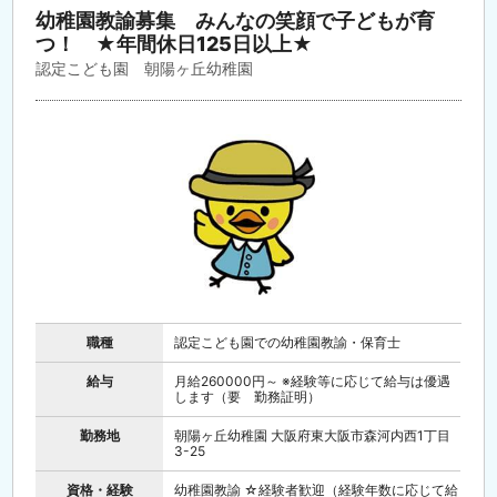
幼稚園教諭募集 みんなの笑顔で子どもが育
つ！ ★年間休日125日以上★
認定こども園 朝陽ヶ丘幼稚園
職種
認定こども園での幼稚園教諭・保育士
給与
月給260000円～ ※経験等に応じて給与は優遇
します（要 勤務証明）
勤務地
朝陽ヶ丘幼稚園 大阪府東大阪市森河内西1丁目
3-25
資格・経験
幼稚園教諭 ☆経験者歓迎（経験年数に応じて給