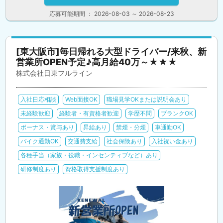
応募可能期間 ： 2026-08-03 ～ 2026-08-23
[東大阪市]毎日帰れる大型ドライバー/来秋、新
営業所OPEN予定♪高月給40万～★★★
株式会社日東フルライン
入社日応相談
Web面接OK
職場見学OKまたは説明会あり
未経験歓迎
経験者・有資格者歓迎
学歴不問
ブランクOK
ボーナス・賞与あり
昇給あり
禁煙・分煙
車通勤OK
バイク通勤OK
交通費支給
社会保険あり
入社祝い金あり
各種手当（家族・役職・インセンティブなど）あり
研修制度あり
資格取得支援制度あり