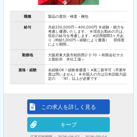
職種
製品の選別・検査・梱包
給与
月給230,000円～400,000円 ☆経験・能力を
考慮し優遇いたします。 ☆現在お勤めの方は、
現在の給与を考慮します。 ※試用期間3ヶ月あ
り（時給1,200円～経験により優遇） 習得度
により期間...
勤務地
大阪府東大阪市柏田西2-2-10 ＜有限会社サカ
エ製鋲所 本社工場＞
資格・経験
未経験OK！経験者優遇！ ※第二新卒可（卒業年
度は問いません） ☆外国人の方は日本語能力認
定の 「N1」以上が必要です
この求人を詳しく見る
キープ
応募可能期間 ： 2026-08-07 ～ 2026-09-04