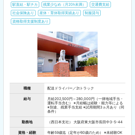
駅直結・駅チカ
残業少なめ（月20h未満）
交通費支給
社会保険あり
産休・育休取得実績あり
制服貸与
資格取得支援制度あり
職種
配送ドライバー／2tトラック
給与
月給202,500円～280,000円（一律地域手当・
運転手当含む） ※月給幅は経験・能力等による
※別途、残業手当支給 ※試用期間3ヵ月あり（同
条件）
勤務地
（西日本支社） 大阪府東大阪市長田中3-5-44
資格・経験
年齢59歳迄（定年が60歳のため） ※未経験OK