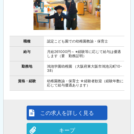
職種
認定こども園での幼稚園教諭・保育士
給与
月給261000円～ ※経験等に応じて給与は優遇
します（要 勤務証明）
勤務地
鴻池学園幼稚園 （大阪府東大阪市鴻池元町10-
38）
資格・経験
幼稚園教諭・保育士 ☆経験者歓迎（経験年数に
応じて給与優遇あります）
この求人を詳しく見る
キープ