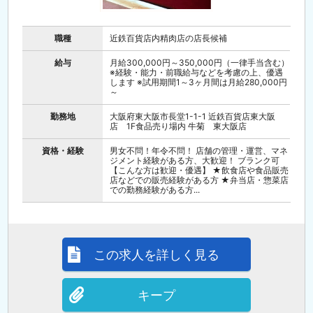
職種
近鉄百貨店内精肉店の店長候補
給与
月給300,000円～350,000円（一律手当含む）
※経験・能力・前職給与などを考慮の上、優遇
します ※試用期間1～3ヶ月間は月給280,000円
～
勤務地
大阪府東大阪市長堂1-1-1 近鉄百貨店東大阪
店 1F食品売り場内 牛菊 東大阪店
資格・経験
男女不問！年令不問！ 店舗の管理・運営、マネ
ジメント経験がある方、大歓迎！ ブランク可
【こんな方は歓迎・優遇】 ★飲食店や食品販売
店などでの販売経験がある方 ★弁当店・惣菜店
での勤務経験がある方...
この求人を詳しく見る
キープ