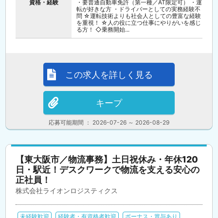
資格・経験
・要普通自動車免許（第一種／AT限定可） ・運
転が好きな方 ・ドライバーとしての実務経験不
問 ☆運転技術よりも社会人としての豊富な経験
を重視！ ☆人の役に立つ仕事にやりがいを感じ
る方！ ◇乗務開始...
この求人を詳しく見る
キープ
応募可能期間 ： 2026-07-26 ～ 2026-08-29
【東大阪市／物流事務】土日祝休み・年休120
日・駅近！デスクワークで物流を支える安心の
正社員！
株式会社ライオンロジスティクス
未経験歓迎
経験者・有資格者歓迎
ボーナス・賞与あり