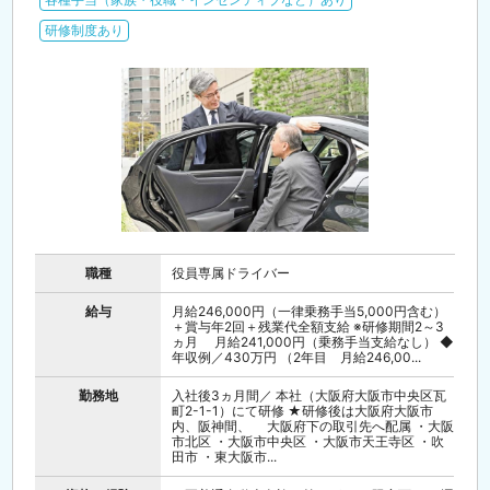
研修制度あり
職種
役員専属ドライバー
給与
月給246,000円（一律乗務手当5,000円含む）
＋賞与年2回＋残業代全額支給 ※研修期間2～3
ヵ月 月給241,000円（乗務手当支給なし） ◆
年収例／430万円 （2年目 月給246,00...
勤務地
入社後3ヵ月間／ 本社（大阪府大阪市中央区瓦
町2-1-1）にて研修 ★研修後は大阪府大阪市
内、阪神間、 大阪府下の取引先へ配属 ・大阪
市北区 ・大阪市中央区 ・大阪市天王寺区 ・吹
田市 ・東大阪市...