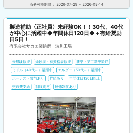
応募可能期間 ： 2026-07-29 ～ 2026-08-14
製造補助〈正社員〉未経験OK！！30代、40代
が中心に活躍中◆年間休日120日◆＋有給奨励
日5日！
有限会社サカエ製鋲所 渋川工場
未経験歓迎
経験者・有資格者歓迎
新卒・第二新卒歓迎
ミドル（40代～）活躍中
エルダー（50代～）活躍中
ボーナス・賞与あり
昇給あり
年間休日120日以上
交通費支給
制服貸与
研修制度あり