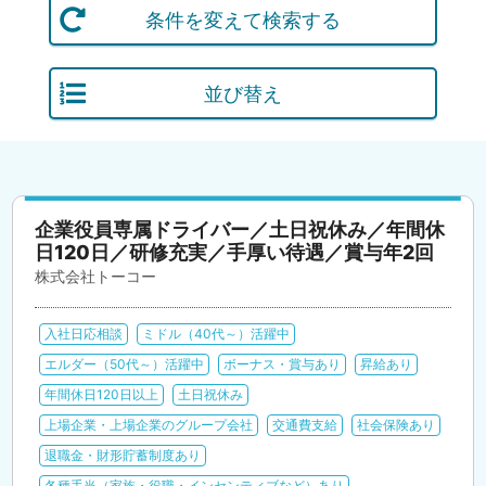
条件を変えて検索する
並び替え
企業役員専属ドライバー／土日祝休み／年間休
日120日／研修充実／手厚い待遇／賞与年2回
株式会社トーコー
入社日応相談
ミドル（40代～）活躍中
エルダー（50代～）活躍中
ボーナス・賞与あり
昇給あり
年間休日120日以上
土日祝休み
上場企業・上場企業のグループ会社
交通費支給
社会保険あり
退職金・財形貯蓄制度あり
各種手当（家族・役職・インセンティブなど）あり