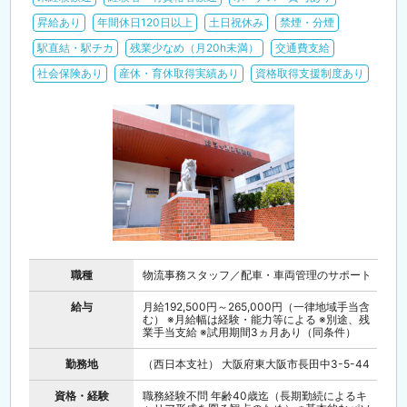
昇給あり
年間休日120日以上
土日祝休み
禁煙・分煙
駅直結・駅チカ
残業少なめ（月20h未満）
交通費支給
社会保険あり
産休・育休取得実績あり
資格取得支援制度あり
職種
物流事務スタッフ／配車・車両管理のサポート
給与
月給192,500円～265,000円（一律地域手当含
む） ※月給幅は経験・能力等による ※別途、残
業手当支給 ※試用期間3ヵ月あり（同条件）
勤務地
（西日本支社） 大阪府東大阪市長田中3-5-44
資格・経験
職務経験不問 年齢40歳迄（長期勤続によるキ