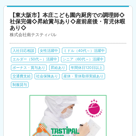
【東大阪市】本庄こども園内厨房での調理師◇
社保完備◇昇給賞与あり◇産前産後・育児休暇
あり◇
株式会社南テスティパル
入社日応相談
女性活躍中
ミドル（40代～）活躍中
エルダー（50代～）活躍中
シニア（60代～）活躍中
ボーナス・賞与あり
昇給あり
年間休日120日以上
交通費支給
社会保険あり
産休・育休取得実績あり
制服貸与