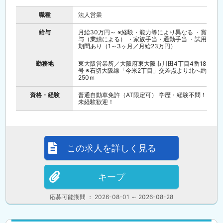
職種
法人営業
給与
月給30万円～ ※経験・能力等により異なる ・賞
与（業績による） ・家族手当・通勤手当 ・試用
期間あり（1～3ヶ月／月給23万円）
勤務地
東大阪営業所／大阪府東大阪市川田4丁目4番18
号 ※石切大阪線「今米2丁目」交差点より北へ約
250ｍ
資格・経験
普通自動車免許（AT限定可） 学歴・経験不問！
未経験歓迎！
この求人を詳しく見る
キープ
応募可能期間 ： 2026-08-01 ～ 2026-08-28