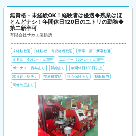
無資格・未経験OK！経験者は優遇◆残業はほ
とんどナシ！年間休日120日のユトリの勤務◆
第二新卒可
有限会社サカエ製鋲所
未経験歓迎
経験者・有資格者歓迎
新卒・第二新卒歓迎
ミドル（40代～）活躍中
エルダー（50代～）活躍中
ボーナス・賞与あり
昇給あり
年間休日120日以上
駅直結・駅チカ
交通費支給
社会保険あり
制服貸与
研修制度あり