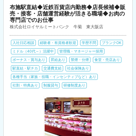
布施駅直結◆近鉄百貨店内勤務◆店長候補◆販
売・接客・店舗運営経験が活きる職場◆お肉の
専門店でのお仕事
株式会社ロイヤルミートバンク 牛菊 東大阪店
入社日応相談
経験者・有資格者歓迎
学歴不問
ブランクOK
ミドル（40代～）活躍中
管理職・マネージャー採用
ボーナス・賞与あり
昇給あり
禁煙・分煙
食堂・売店あり
駅直結・駅チカ
交通費支給
社会保険あり
各種手当（家族・役職・インセンティブなど）あり
社割・特典あり
制服貸与
研修制度あり