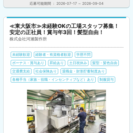
応募可能期間 ： 2026-07-17 ～ 2026-09-04
≪東大阪市≫未経験OKの工場スタッフ募集！
安定の正社員！賞与年3回！髪型自由！
株式会社河瀨製作所
未経験歓迎
経験者・有資格者歓迎
学歴不問
ボーナス・賞与あり
昇給あり
土日祝休み
髪型・髪色自由
交通費支給
社会保険あり
退職金・財形貯蓄制度あり
各種手当（家族・役職・インセンティブなど）あり
制服貸与