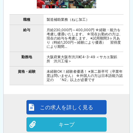
職種
製造補助業務（ねじ加工）
給与
月給230,000円～400,000円 ☆経験・能力を
考慮し優遇いたします。 ☆現在お勤めの方は、
現在の給与を考慮します。 ※試用期間3ヶ月あ
り（時給1,200円～経験により優遇） 習得度
により期間...
勤務地
大阪府東大阪市渋川町4-3-49 ＜サカエ製鋲
所 渋川工場＞
資格・経験
未経験OK！経験者優遇！ ※第二新卒可（卒業年
度は問いません） ☆外国人の方は日本語能力認
定の 「N2」以上が必要です
この求人を詳しく見る
キープ