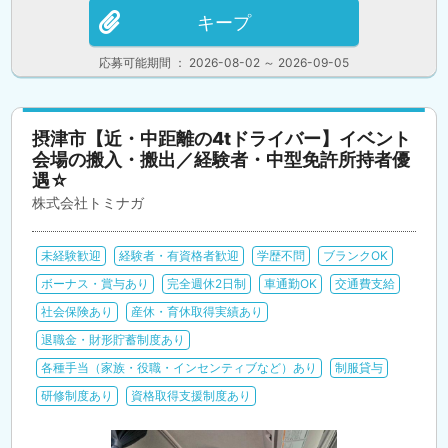
キープ
応募可能期間 ： 2026-08-02 ～ 2026-09-05
摂津市【近・中距離の4tドライバー】イベント
会場の搬入・搬出／経験者・中型免許所持者優
遇☆
株式会社トミナガ
未経験歓迎
経験者・有資格者歓迎
学歴不問
ブランクOK
ボーナス・賞与あり
完全週休2日制
車通勤OK
交通費支給
社会保険あり
産休・育休取得実績あり
退職金・財形貯蓄制度あり
各種手当（家族・役職・インセンティブなど）あり
制服貸与
研修制度あり
資格取得支援制度あり