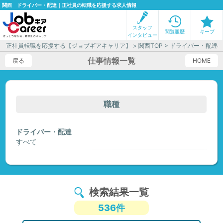
関西 ドライバー・配達｜正社員の転職を応援する求人情報
スタッフ
閲覧履歴
キープ
インタビュー
正社員転職を応援する【ジョブギアキャリア】
>
関西TOP
> ドライバー・配達
仕事情報一覧
戻る
HOME
職種
ドライバー・配達
すべて
検索結果一覧
536件