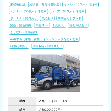
未経験歓迎
経験者・有資格者歓迎
ミドル（40代～）活躍中
エルダー（50代～）活躍中
シニア（60代～）活躍中
ボーナス・賞与あり
昇給あり
時間固定シフト制
髪型・髪色自由
車通勤OK
転勤なし
社会保険あり
まかない・食事補助
各種手当（家族・役職・インセンティブなど）あり
研修制度あり
資格取得支援制度あり
職種
収集ドライバー（4t）
給与
月給300,000円～