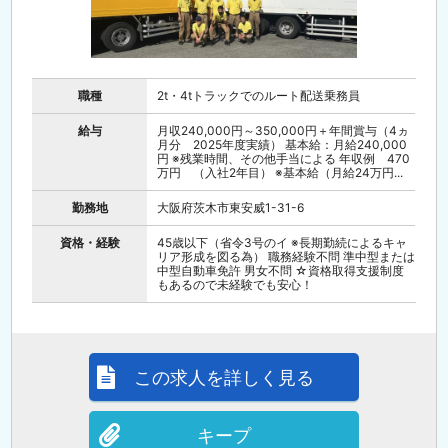
職種
2t・4tトラックでのルート配送乗務員
給与
月収240,000円～350,000円＋年間賞与（4ヵ
月分 2025年度実績） 基本給：月給240,000
円 ※残業時間、その他手当による 年収例 470
万円 （入社2年目） ※基本給（月給24万円...
勤務地
大阪府茨木市東安威1-31-6
資格・経験
45歳以下（省令3号のイ ※長期勤続によるキャ
リア形成を図る為） 職務経験不問 準中型または
中型自動車免許 男女不問 ☆資格取得支援制度
もあるので未経験でも安心！
この求人を詳しく見る
キープ