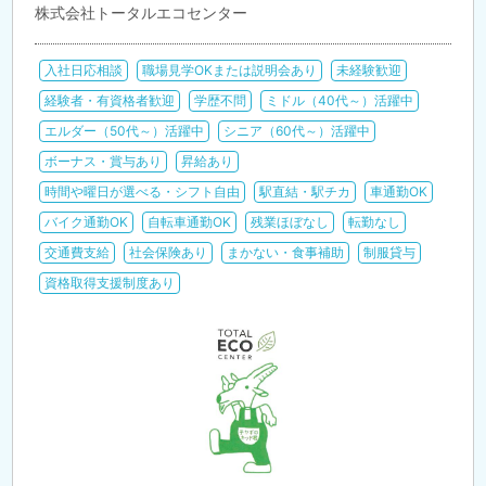
株式会社トータルエコセンター
入社日応相談
職場見学OKまたは説明会あり
未経験歓迎
経験者・有資格者歓迎
学歴不問
ミドル（40代～）活躍中
エルダー（50代～）活躍中
シニア（60代～）活躍中
ボーナス・賞与あり
昇給あり
時間や曜日が選べる・シフト自由
駅直結・駅チカ
車通勤OK
バイク通勤OK
自転車通勤OK
残業ほぼなし
転勤なし
交通費支給
社会保険あり
まかない・食事補助
制服貸与
資格取得支援制度あり