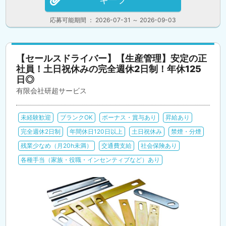
応募可能期間 ： 2026-07-31 ～ 2026-09-03
【セールスドライバー】【生産管理】安定の正
社員！土日祝休みの完全週休2日制！年休125
日◎
有限会社研超サービス
未経験歓迎
ブランクOK
ボーナス・賞与あり
昇給あり
完全週休2日制
年間休日120日以上
土日祝休み
禁煙・分煙
残業少なめ（月20h未満）
交通費支給
社会保険あり
各種手当（家族・役職・インセンティブなど）あり