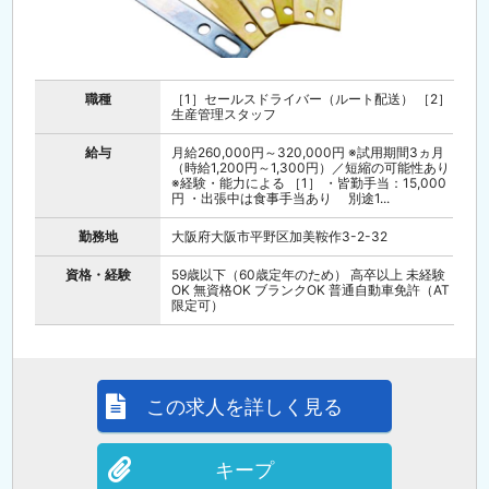
職種
［1］セールスドライバー（ルート配送） ［2］
生産管理スタッフ
給与
月給260,000円～320,000円 ※試用期間3ヵ月
（時給1,200円～1,300円）／短縮の可能性あり
※経験・能力による ［1］ ・皆勤手当：15,000
円 ・出張中は食事手当あり 別途1...
勤務地
大阪府大阪市平野区加美鞍作3-2-32
資格・経験
59歳以下（60歳定年のため） 高卒以上 未経験
OK 無資格OK ブランクOK 普通自動車免許（AT
限定可）
この求人を詳しく見る
キープ