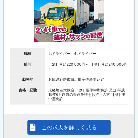
職種
2tドライバー、4tドライバー
給与
［2t］月給220,000円～ ［4t］月給240,000円
～
勤務地
兵庫県姫路市白浜町宇佐崎南2-31
資格・経験
未経験者大歓迎 ［2t］要準中型免許 又は 平成
19年6月以前の普通免許をお持ちの方 ［4t］要
中型免許
この求人を詳しく見る