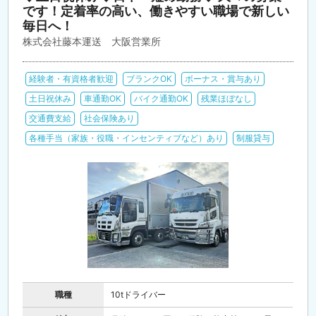
です！定着率の高い、働きやすい職場で新しい
毎日へ！
株式会社藤本運送 大阪営業所
経験者・有資格者歓迎
ブランクOK
ボーナス・賞与あり
土日祝休み
車通勤OK
バイク通勤OK
残業ほぼなし
交通費支給
社会保険あり
各種手当（家族・役職・インセンティブなど）あり
制服貸与
職種
10tドライバー