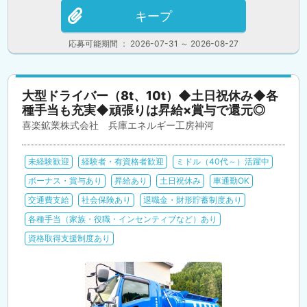
キープ
応募可能期間 ： 2026-07-31 ～ 2026-08-27
大型ドライバー（8t、10t）◆土日祝休み◆各
種手当も充実◆頑張りは昇給×賞与で還元◎
喜楽鉱業株式会社 兵庫エネルギー工房神河
未経験歓迎
経験者・有資格者歓迎
ミドル（40代～）活躍中
ボーナス・賞与あり
昇給あり
土日祝休み
車通勤OK
交通費支給
社会保険あり
退職金・財形貯蓄制度あり
各種手当（家族・役職・インセンティブなど）あり
資格取得支援制度あり