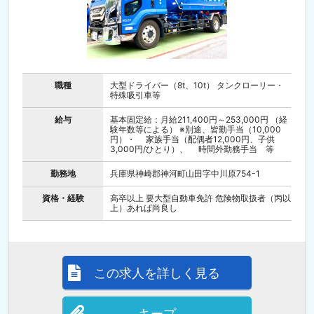
職種
大型ドライバー（8t、10t） タンクローリー・
特殊吸引車等
給与
基本固定給：月給211,400円～253,000円 （経
験年数等による） ※別途、皆勤手当（10,000
円）・ 家族手当（配偶者12,000円、子供
3,000円/ひとり）、 時間外勤務手当 等
勤務地
兵庫県神崎郡神河町山田字中川原754-1
資格・経験
高卒以上 要大型自動車免許 危険物取扱者（丙以
上）あれば尚良し
この求人を詳しく見る
キープ