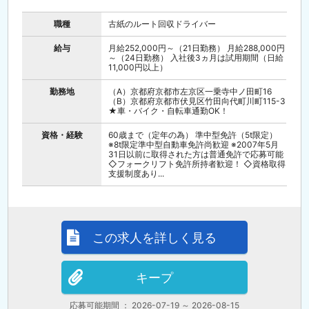
職種
古紙のルート回収ドライバー
給与
月給252,000円～（21日勤務） 月給288,000円
～（24日勤務） 入社後3ヵ月は試用期間（日給
11,000円以上）
勤務地
（A）京都府京都市左京区一乗寺中ノ田町16
（B）京都府京都市伏見区竹田向代町川町115-3
★車・バイク・自転車通勤OK！
資格・経験
60歳まで（定年の為） 準中型免許（5t限定）
※8t限定準中型自動車免許尚歓迎 ※2007年5月
31日以前に取得された方は普通免許で応募可能
◇フォークリフト免許所持者歓迎！ ◇資格取得
支援制度あり...
この求人を詳しく見る
キープ
応募可能期間 ： 2026-07-19 ～ 2026-08-15