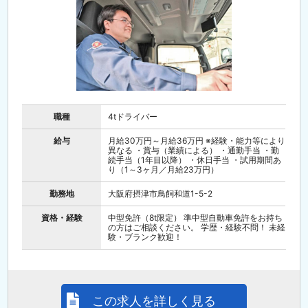
職種
4tドライバー
給与
月給30万円～月給36万円 ※経験・能力等により
異なる ・賞与（業績による） ・通勤手当 ・勤
続手当（1年目以降） ・休日手当 ・試用期間あ
り（1～3ヶ月／月給23万円）
勤務地
大阪府摂津市鳥飼和道1-5-2
資格・経験
中型免許（8t限定） 準中型自動車免許をお持ち
の方はご相談ください。 学歴・経験不問！ 未経
験・ブランク歓迎！
この求人を詳しく見る