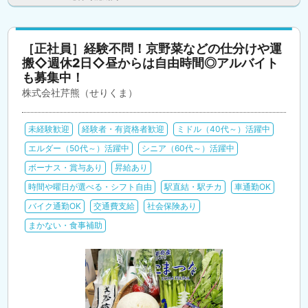
［正社員］経験不問！京野菜などの仕分けや運
搬◇週休2日◇昼からは自由時間◎アルバイト
も募集中！
株式会社芹熊（せりくま）
未経験歓迎
経験者・有資格者歓迎
ミドル（40代～）活躍中
エルダー（50代～）活躍中
シニア（60代～）活躍中
ボーナス・賞与あり
昇給あり
時間や曜日が選べる・シフト自由
駅直結・駅チカ
車通勤OK
バイク通勤OK
交通費支給
社会保険あり
まかない・食事補助