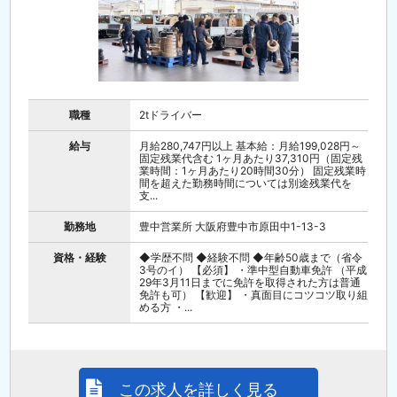
職種
2tドライバー
給与
月給280,747円以上 基本給：月給199,028円～
固定残業代含む 1ヶ月あたり37,310円（固定残
業時間：1ヶ月あたり20時間30分） 固定残業時
間を超えた勤務時間については別途残業代を
支...
勤務地
豊中営業所 大阪府豊中市原田中1-13-3
資格・経験
◆学歴不問 ◆経験不問 ◆年齢50歳まで（省令
3号のイ） 【必須】 ・準中型自動車免許 （平成
29年3月11日までに免許を取得された方は普通
免許も可） 【歓迎】 ・真面目にコツコツ取り組
める方 ・...
この求人を詳しく見る