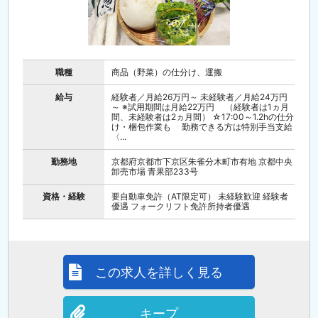
職種
商品（野菜）の仕分け、運搬
給与
経験者／月給26万円～ 未経験者／月給24万円
～ ※試用期間は月給22万円 （経験者は1ヵ月
間、未経験者は2ヵ月間） ☆17:00～1.2hの仕分
け・梱包作業も 勤務できる方は特別手当支給
〈...
勤務地
京都府京都市下京区朱雀分木町市有地 京都中央
卸売市場 青果部233号
資格・経験
要自動車免許（AT限定可） 未経験歓迎 経験者
優遇 フォークリフト免許所持者優遇
この求人を詳しく見る
キープ