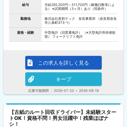
給与
月給292,200円～311,700円（稼働日数等によ
る） ※試用期間（3ヶ月）あり（同条件）
勤務地
株式会社恵和テック 奈良事業所 （奈良県奈良
市八条町473-1）
資格・経験
中型免許（旧普通免許） （※大型免許所持者歓
迎） フォークリフト免許
この求人を詳しく見る
キープ
応募可能期間 ： 2026-07-23 ～ 2026-08-19
【古紙のルート回収ドライバー】未経験スター
トOK！資格不問！男女活躍中！残業ほぼナ
シ！