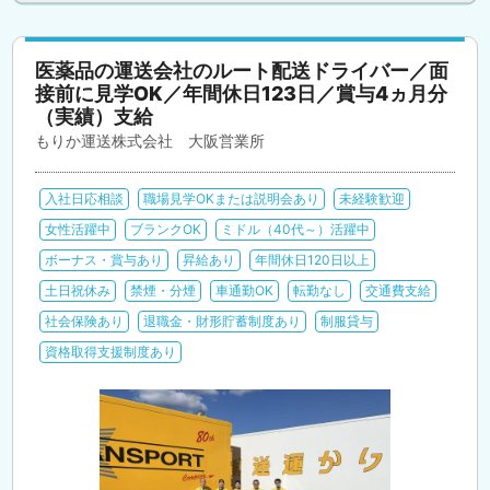
医薬品の運送会社のルート配送ドライバー／面
接前に見学OK／年間休日123日／賞与4ヵ月分
（実績）支給
もりか運送株式会社 大阪営業所
入社日応相談
職場見学OKまたは説明会あり
未経験歓迎
女性活躍中
ブランクOK
ミドル（40代～）活躍中
ボーナス・賞与あり
昇給あり
年間休日120日以上
土日祝休み
禁煙・分煙
車通勤OK
転勤なし
交通費支給
社会保険あり
退職金・財形貯蓄制度あり
制服貸与
資格取得支援制度あり