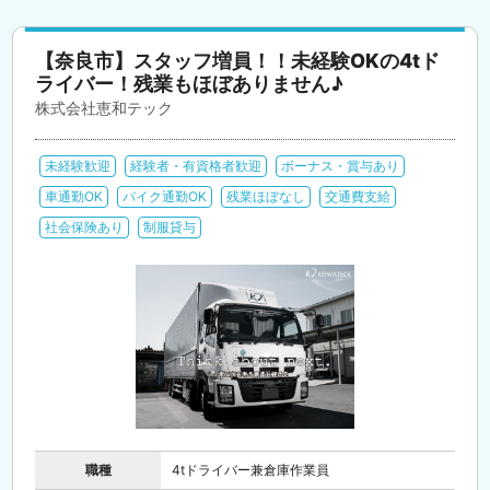
【奈良市】スタッフ増員！！未経験OKの4tド
ライバー！残業もほぼありません♪
株式会社恵和テック
未経験歓迎
経験者・有資格者歓迎
ボーナス・賞与あり
車通勤OK
バイク通勤OK
残業ほぼなし
交通費支給
社会保険あり
制服貸与
職種
4tドライバー兼倉庫作業員