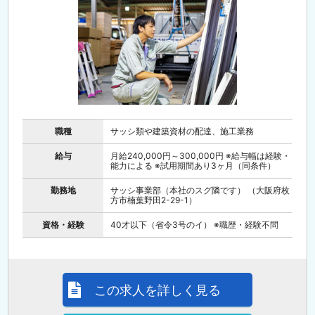
職種
サッシ類や建築資材の配達、施工業務
給与
月給240,000円～300,000円 ※給与幅は経験・
能力による ※試用期間あり3ヶ月（同条件）
勤務地
サッシ事業部（本社のスグ隣です） （大阪府枚
方市楠葉野田2-29-1）
資格・経験
40才以下（省令3号のイ） ※職歴・経験不問
この求人を詳しく見る