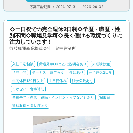
応募可能期間 ： 2026-07-31 ～ 2026-09-03
◇土日祝での完全週休2日制◇学歴・職歴・性
別不問◇職場見学可◇長く働ける環境づくりに
注力しています！
益枝興運産業株式会社 豊中営業所
入社日応相談
職場見学OKまたは説明会あり
未経験歓迎
学歴不問
ボーナス・賞与あり
昇給あり
完全週休2日制
年間休日120日以上
土日祝休み
社会保険あり
まかない・食事補助
各種手当（家族・役職・インセンティブなど）あり
制服貸与
資格取得支援制度あり