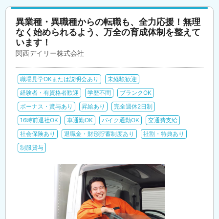
異業種・異職種からの転職も、全力応援！無理
なく始められるよう、万全の育成体制を整えて
います！
関西デイリー株式会社
職場見学OKまたは説明会あり
未経験歓迎
経験者・有資格者歓迎
学歴不問
ブランクOK
ボーナス・賞与あり
昇給あり
完全週休2日制
16時前退社OK
車通勤OK
バイク通勤OK
交通費支給
社会保険あり
退職金・財形貯蓄制度あり
社割・特典あり
制服貸与