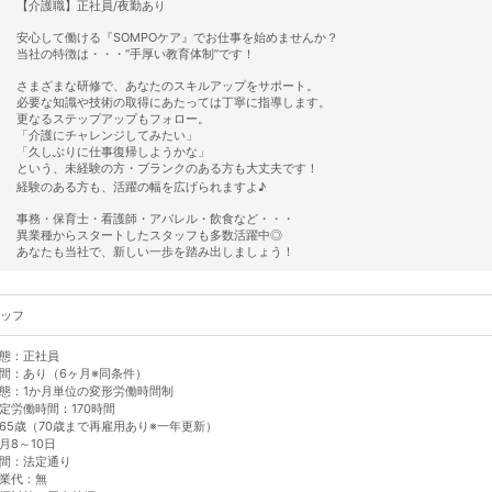
【介護職】正社員/夜勤あり
安心して働ける『SOMPOケア』でお仕事を始めませんか？
当社の特徴は・・・“手厚い教育体制”です！
さまざまな研修で、あなたのスキルアップをサポート。
必要な知識や技術の取得にあたっては丁寧に指導します。
更なるステップアップもフォロー。
「介護にチャレンジしてみたい」
「久しぶりに仕事復帰しようかな」
という、未経験の方・ブランクのある方も大丈夫です！
経験のある方も、活躍の幅を広げられますよ♪
事務・保育士・看護師・アパレル・飲食など・・・
異業種からスタートしたスタッフも多数活躍中◎
あなたも当社で、新しい一歩を踏み出しましょう！
ッフ
態：正社員
間：あり（6ヶ月※同条件）
態：1か月単位の変形労働時間制
定労働時間：170時間
65歳（70歳まで再雇用あり※一年更新）
月8～10日
間：法定通り
業代：無