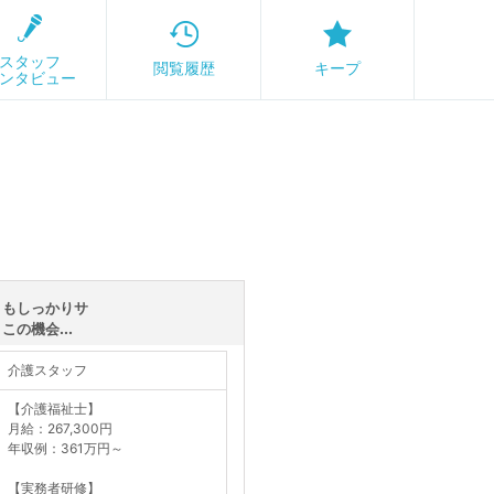
スタッフ
閲覧履歴
キープ
ンタビュー
トもしっかりサ
の機会...
介護スタッフ
【介護福祉士】
月給：267,300円
年収例：361万円～
【実務者研修】