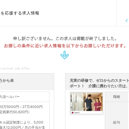
職を応援する求人情報
イ
申し訳ございません。この求人は掲載が終了しました。
お探しの条件に近い求人情報を以下からお探しいただけます。
うから未
充実の研修で、ゼロからのスター
ポート！ 介護に携わりたい方は、こ
入浴ヘルパー
職種
25万5000円～27万4000円
定残業代50,620円）
キル認定制度により、5,000
給与
最大12,000円／月の手当が支