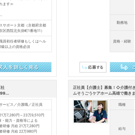
れます≫
..
勤務地
スサポート京都（京都府京都
京区西院北矢掛町1番地11）
職員初任者研修もしくはヘル
資格・経験
2級以上の資格必須
この求人を詳し
正社
正社員【介護士】募集！◇介護付
...
ムそうごうケアホーム高雄で働き
サービス／介護職／正社員
職種
1万7,280円～23万9,510円
験・能力・資格等による
研修 月給 21万7,280円
給与
者研修 月給 22万980円