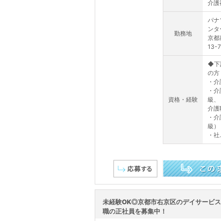
介護福
パナ
ンタ
勤務地
京都
13-7
◆下
の方
・介
・介
資格・経験
級、
介護
・介
級）
・社..
この求人を詳しく見る
未経験OK◎京都市右京区のデイサービ
職の正社員を募集中！