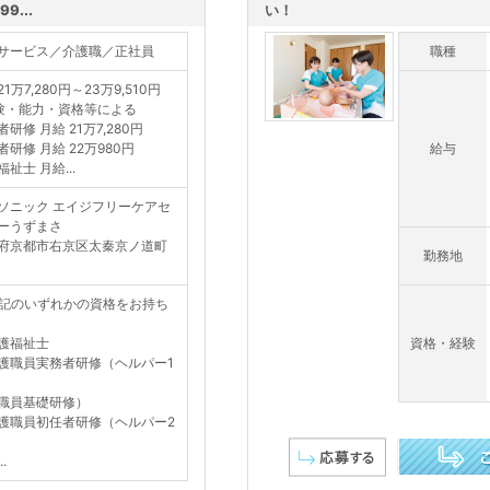
...
い！
サービス／介護職／正社員
職種
1万7,280円～23万9,510円
験・能力・資格等による
研修 月給 21万7,280円
者研修 月給 22万980円
給与
祉士 月給...
ソニック エイジフリーケアセ
ーうずまさ
府京都市右京区太秦京ノ道町
勤務地
記のいずれかの資格をお持ち
護福祉士
資格・経験
護職員実務者研修（ヘルパー1
職員基礎研修）
護職員初任者研修（ヘルパー2
.
この求人を詳し