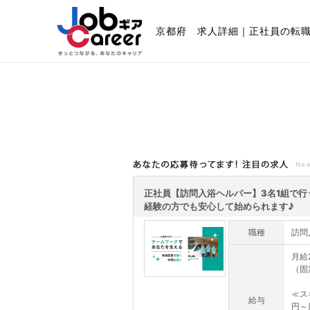
京都府 求人詳細｜正社員の転
あなたの応募待ってます!注目の求人
正社員【訪問入浴ヘルパー】3名1組で行
経験の方でも安心して始められます♪
職種
訪問
月給
（固
≪ス
給与
円～