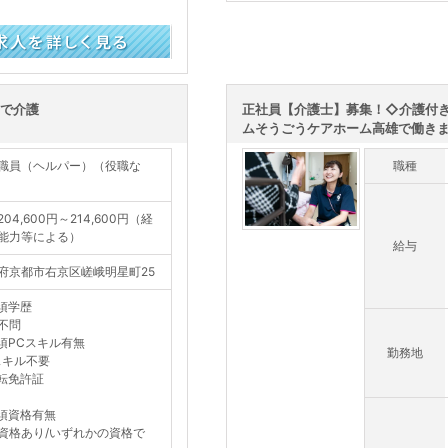
スで介護
正社員【介護士】募集！◇介護付
ムそうごうケアホーム高雄で働き
職員（ヘルパー）（役職な
職種
04,600円～214,600円（経
能力等による）
給与
府京都市右京区嵯峨明星町25
須学歴
不問
須PCスキル有無
勤務地
スキル不要
転免許証
須資格有無
資格あり/いずれかの資格で