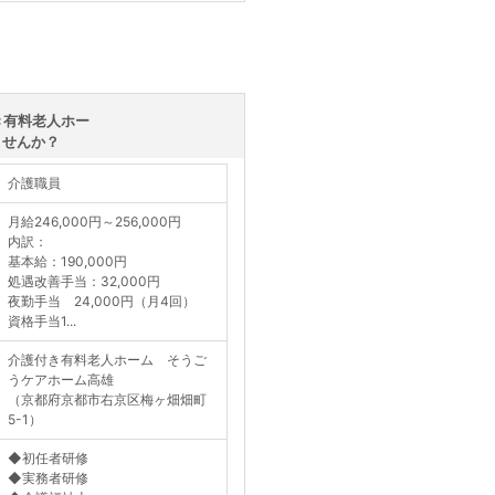
き有料老人ホー
ませんか？
介護職員
月給246,000円～256,000円
内訳：
基本給：190,000円
処遇改善手当：32,000円
夜勤手当 24,000円（月4回）
資格手当1...
介護付き有料老人ホーム そうご
うケアホーム高雄
（京都府京都市右京区梅ヶ畑畑町
5-1）
◆初任者研修
◆実務者研修