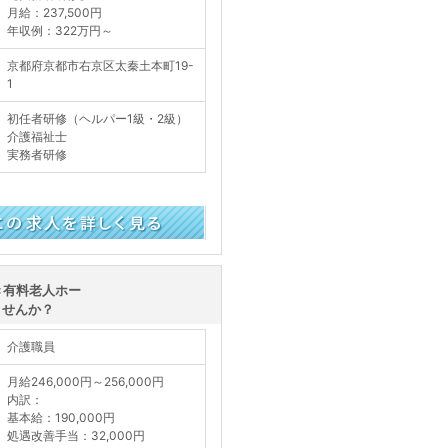
月給：237,500円
年収例：322万円～
京都府京都市右京区太秦土本町19-
1
初任者研修（ヘルパー1級・2級）
介護福祉士
実務者研修
く見る
き有料老人ホー
ませんか？
介護職員
月給246,000円～256,000円
内訳：
基本給：190,000円
処遇改善手当：32,000円