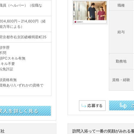
職員（ヘルパー）（役職な
職種
04,600円～214,600円（経
能力等による）
給与
府京都市右京区嵯峨明星町25
須学歴
不問
須PCスキル有無
勤務地
スキル不要
転免許証
須資格有無
資格・経験
資格あり/いずれかの資格で
この求人を詳し
正社
訪問入浴って一番の笑顔がみれる