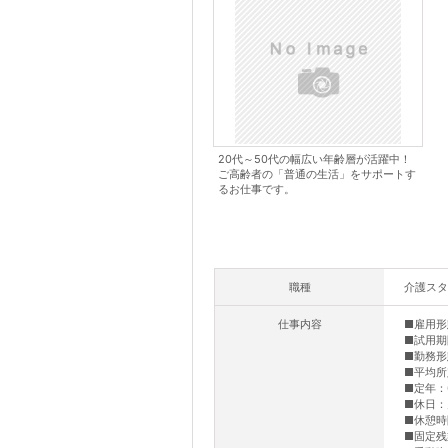
20代～50代の幅広い年齢層が活躍中！
ご高齢者の「普通の生活」をサポートす
るお仕事です。
職種
介護スタ
仕事内容
■雇用形
■試用期
■勤務形
■平均所
■定年：
■休日：
■休憩時
■固定残