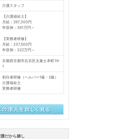
介護スタッフ
【介護福祉士】
月給：267,300円
年収例：361万円～
【実務者研修】
月給：237,500円
年収例：322万円～
京都府京都市右京区太秦土本町19-
1
初任者研修（ヘルパー1級・2級）
介護福祉士
実務者研修
く見る
看護だから嬉し