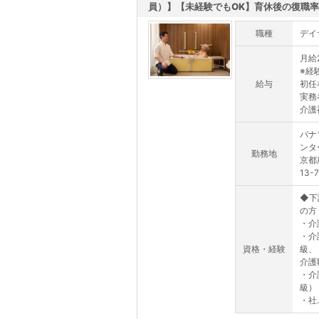
員）】【未経験でもOK】育休後の復職率99
職種
デイ
月給2
※経
給与
初任者
実務
介護福
パナ
ンタ
勤務地
京都
13-7
◆下
の方
・介
・介
資格・経験
級、
介護
・介
級）
・社..