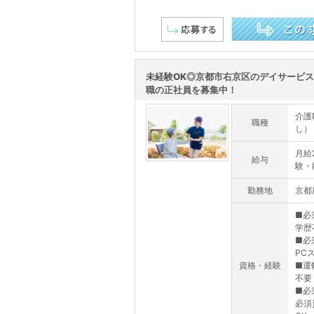
この求人を詳しく見る
未経験OK◎京都市右京区のデイサービ
職の正社員を募集中！
介護
職種
し）
月給2
給与
験・
勤務地
京都
■必
学歴
■必
PC
資格・経験
■運
不要
■必
必須