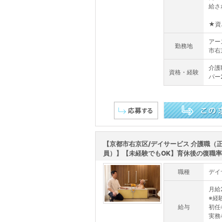
給さ
★資.
アー
勤務地
市右
介護
資格・経験
パー
この求人を詳しく見る
【京都市右京区/デイサービス 介護職（
員）】【未経験でもOK】育休後の復職率99
職種
デイ
月給2
※経
給与
初任者
実務