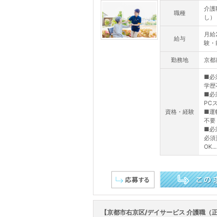
介護
職種
し）
月給2
給与
験・
勤務地
京都
■必
学歴
■必
PC
資格・経験
■運
不要
■必
必須
OK...
この求人を詳しく見る
【京都市右京区/デイサービス 介護職（