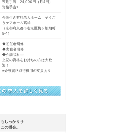
夜勤手当 24,000円（月4回）
資格手当1...
介護付き有料老人ホーム そうご
うケアホーム高雄
（京都府京都市右京区梅ヶ畑畑町
5-1）
◆初任者研修
◆実務者研修
◆介護福祉士
上記の資格をお持ちの方は大歓
迎！
※介護資格取得費用の支援あり
く見る
トもしっかりサ
の機会...