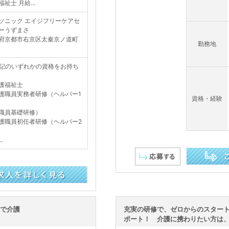
祉士 月給...
ソニック エイジフリーケアセ
ーうずまさ
府京都市右京区太秦京ノ道町
勤務地
記のいずれかの資格をお持ち
護福祉士
護職員実務者研修（ヘルパー1
資格・経験
職員基礎研修）
護職員初任者研修（ヘルパー2
.
この求人を詳し
スで介護
充実の研修で、ゼロからのスター
ポート！ 介護に携わりたい方は、こ