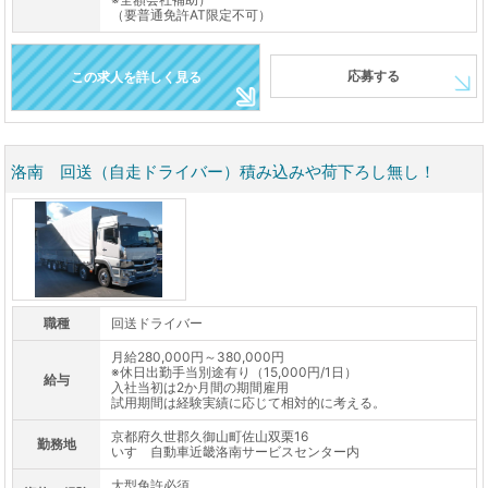
（要普通免許AT限定不可）
応募する
この求人を詳しく見る
洛南 回送（自走ドライバー）積み込みや荷下ろし無し！
職種
回送ドライバー
月給280,000円～380,000円
※休日出勤手当別途有り（15,000円/1日）
給与
入社当初は2か月間の期間雇用
試用期間は経験実績に応じて相対的に考える。
京都府久世郡久御山町佐山双栗16
勤務地
いすゞ自動車近畿洛南サービスセンター内
大型免許必須