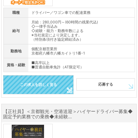
職種
ドライバー／ワゴン車での配達業務
月給：280,000円～(60時間の残業代込)
◇一律手当込み
給与
◇経験・能力・勤務年数による
※当社規定により決定します。
（特別条項付き協定締結済み）
個配京都営業所
勤務地
京都府八幡市八幡カイトリ1番-1
■高卒以上
資格・経験
■普通自動車免許（AT限定可）
応募する
この求人を詳しく見る
【正社員】＜京都観光・空港送迎＞ハイヤードライバー募集◆
固定予約業務での乗務◆未経験...