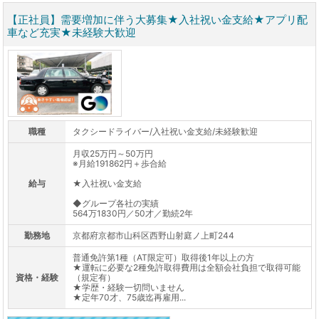
【正社員】需要増加に伴う大募集★入社祝い金支給★アプリ配
車など充実★未経験大歓迎
職種
タクシードライバー/入社祝い金支給/未経験歓迎
月収25万円～50万円
※月給191862円＋歩合給
給与
★入社祝い金支給
◆グループ各社の実績
564万1830円／50才／勤続2年
勤務地
京都府京都市山科区西野山射庭ノ上町244
普通免許第1種（AT限定可）取得後1年以上の方
★運転に必要な2種免許取得費用は全額会社負担で取得可能
資格・経験
（規定有）
★学歴・経験一切問いません
★定年70才、75歳迄再雇用...