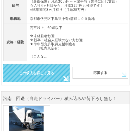
（最低保障）月給30万円～＋諸手当（業務に応じ支給）
給与
☆入社4ヶ月目から、月収32万円も可能です！
※試用期間3ヵ月有り（月給25万円）
勤務地
京都市伏見区下鳥羽浄春ｹ前町１０９番地
高卒以上、60歳以下
☆未経験者歓迎
☆新卒・社会人経験のない方歓迎
資格・経験
★準中型免許取得支援制度有
（社内規定有）
〈こんな...
応募する
この求人を詳しく見る
洛南 回送（自走ドライバー）積み込みや荷下ろし無し！