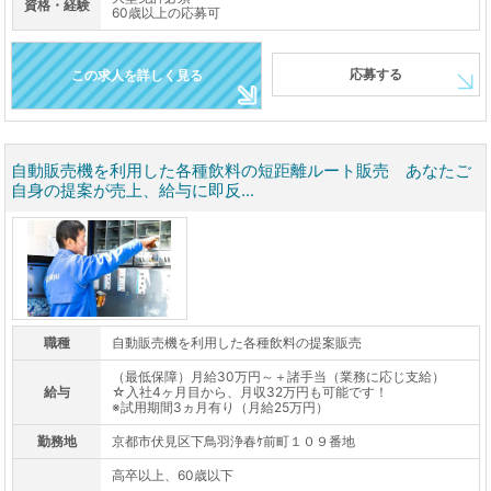
資格・経験
60歳以上の応募可
応募する
この求人を詳しく見る
自動販売機を利用した各種飲料の短距離ルート販売 あなたご
自身の提案が売上、給与に即反...
職種
自動販売機を利用した各種飲料の提案販売
（最低保障）月給30万円～＋諸手当（業務に応じ支給）
給与
☆入社4ヶ月目から、月収32万円も可能です！
※試用期間3ヵ月有り（月給25万円）
勤務地
京都市伏見区下鳥羽浄春ｹ前町１０９番地
高卒以上、60歳以下