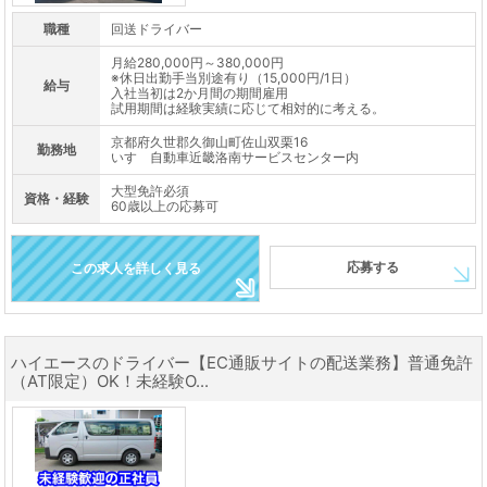
職種
回送ドライバー
月給280,000円～380,000円
※休日出勤手当別途有り（15,000円/1日）
給与
入社当初は2か月間の期間雇用
試用期間は経験実績に応じて相対的に考える。
京都府久世郡久御山町佐山双栗16
勤務地
いすゞ自動車近畿洛南サービスセンター内
大型免許必須
資格・経験
60歳以上の応募可
応募する
この求人を詳しく見る
ハイエースのドライバー【EC通販サイトの配送業務】普通免許
（AT限定）OK！未経験O...