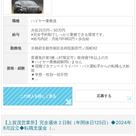
職種
ハイヤー乗務員
月収25万円～50万円
給与
※完全予約制でしっかり乗務できる環境です。
※給与内訳：月給191862円＋歩合給
勤務地
京都府京都市南区吉祥院新田弐ノ段町62
普通免許第1種（AT限定可）取得後1年以上の方
★ハイヤー乗務経験問いません
★現職でタクシードライバー・バス運転手からの転職も大歓
資格・経験
迎
★学歴・性別一切不問
★...
応募する
この求人を詳しく見る
【上賀茂営業所】完全週休２日制（年間休日125日）◆2024年
8月設立◆転職支援金（...