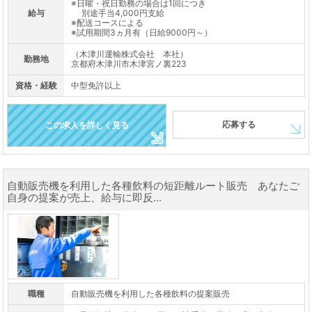
※日曜・祝日勤務の場合は1回につき
給与
別途手当4,000円支給
※配送コースによる
※試用期間3ヵ月有（日給9000円～）
（木津川運輸株式会社 本社）
勤務地
京都府木津川市木津宮ノ裏223
資格・経験
中型免許以上
応募する
この求人を詳しく見る
自動販売機を利用した各種飲料の短距離ルート販売 あなたご
自身の提案が売上、給与に即反...
職種
自動販売機を利用した各種飲料の提案販売