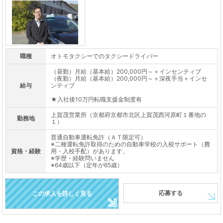
職種
オトモタクシーでのタクシードライバー
（昼勤）月給（基本給）200,000円～＋インセンティブ
（夜勤）月給（基本給）200,000円～＋深夜手当＋インセ
給与
ンティブ
★入社後10万円転職支援金制度有
上賀茂営業所（京都府京都市北区上賀茂西河原町１番地の
勤務地
１）
普通自動車運転免許（ＡＴ限定可）
※二種運転免許取得のための自動車学校の入校サポート（費
資格・経験
用・入校手配）があります。
※学歴・経験問いません
※64歳以下（定年が65歳）
応募する
この求人を詳しく見る