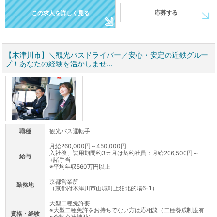
応募する
この求人を詳しく見る
【木津川市】＼観光バスドライバー／安心・安定の近鉄グルー
プ！あなたの経験を活かしませ...
職種
観光バス運転手
月給260,000円～450,000円
入社後、試用期間約3カ月は契約社員：月給206,500円～
給与
+諸手当
※平均年収560万円以上
京都営業所
勤務地
（京都府木津川市山城町上狛北的場6-1）
大型二種免許要
※大型二種免許をお持ちでない方は応相談（二種養成制度有
資格・経験
※全額会社補助）