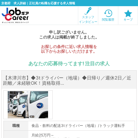
京都府 求人詳細｜正社員の転職を応援する求人情報
スタッフ
閲覧履歴
キープ
インタビュー
申し訳ございません。
この求人は掲載が終了しました。
お探しの条件に近い求人情報を
以下からお探しいただけます。
あなたの応募待ってます! 注目の求人
【木津川市】◆3tドライバー（地場）◆日帰り／週休2日／近
距離／未経験OK！資格取得...
職種
食品・飲料の配送3tドライバー（地場）/トラック運転手
月給25万円～