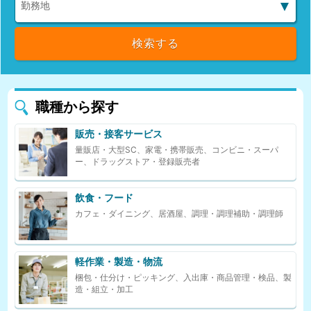
職種から探す
販売・接客サービス
量販店・大型SC、家電・携帯販売、コンビニ・スーパ
ー、ドラッグストア・登録販売者
飲食・フード
カフェ・ダイニング、居酒屋、調理・調理補助・調理師
軽作業・製造・物流
梱包・仕分け・ピッキング、入出庫・商品管理・検品、製
造・組立・加工