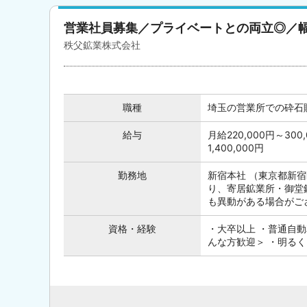
営業社員募集／プライベートとの両立◎／幅
秩父鉱業株式会社
職種
埼玉の営業所での砕石
給与
月給220,000円～30
1,400,000円
勤務地
新宿本社 （東京都新宿
り、寄居鉱業所・御堂
も異動がある場合がござ
資格・経験
・大卒以上 ・普通自動車
んな方歓迎＞ ・明る