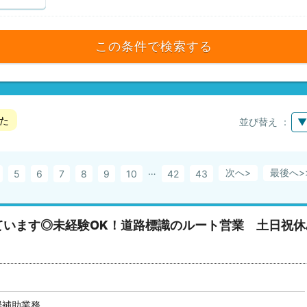
この条件で検索する
た
並び替え ：
▼
…
次へ>
最後へ
5
6
7
8
9
10
42
43
ています◎未経験OK！道路標識のルート営業 土日祝休
場補助業務