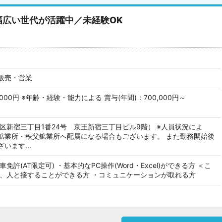
広い世代が活躍中／未経験OK
販売・営業
0,000円 ※年齢・経験・能力による 賞与(年間)：700,000円～
区新宿三丁目1番24号 京王新宿三丁目ビル9階） ※人員状況によ
鉱業所・秩父鉱業所へ配属になる場合もございます。 また勤務開始後
います...
免許(AT限定可) ・基本的なPC操作(Word・Excel)ができる方 ＜こ
く、人と接することができる方 ・コミュニケーションが取れる方