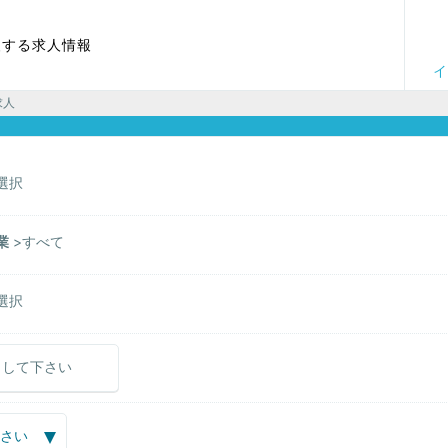
援する求人情報
イ
求人
選択
業
すべて
選択