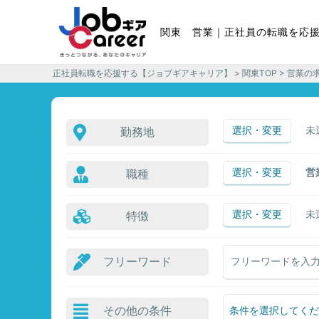
関東 営業｜正社員の転職を応
正社員転職を応援する【ジョブギアキャリア】
>
関東TOP
> 営業の
選択・変更
未
勤務地
選択・変更
営
職種
選択・変更
未
特徴
フリーワード
その他の条件