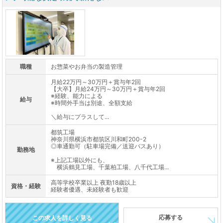
職種
お惣菜やお弁当の製造管理
月給22万円～30万円＋賞与年2回
【大卒】月給24万円～30万円＋賞与年2回
※経験、能力による
給与
※時間外手当は別途、全額支給
＼給与にプラスして...
都筑工場
神奈川県横浜市都筑区川和町200-2
◎車通勤可（駐車場完備／送迎バスあり）
勤務地
※上記工場以外にも、
横浜鶴見工場、千葉柏工場、八千代工場...
高等学校卒業以上 夜勤18歳以上
資格・経験
経験者優遇、未経験者も歓迎
応募する
この求人を詳しく見る