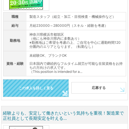
職種
製造スタッフ（組立・加工・目視検査・機械操作など）
給与
月給230000～280000円（スキル・経験を考慮）
神奈川県横浜市都筑区
（他にも神奈川県内に多数あり）
勤務地
※勤務地はご希望を考慮の上、ご自宅を中心に通勤時間120
分圏内のエリアとなります。（転勤なし）
未経験OK、ブランクOK
資格・経験
日本国内で継続的なフルタイム就労が可能な在留資格をお持
ちの方向けの求人です。
（This position is intended for a...
応募する
この求人を詳しく見る
経験よりも、安定して働きたいという気持ちを重視！製造業で
正社員として長期安定を叶える...