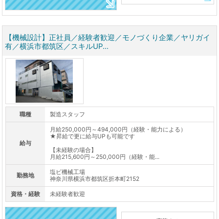
【機械設計】正社員／経験者歓迎／モノづくり企業／ヤリガイ
有／横浜市都筑区／スキルUP...
職種
製造スタッフ
月給250,000円～494,000円（経験・能力による）
★昇給で更に給与UPも可能です
給与
【未経験の場合】
月給215,600円～250,000円（経験・能...
塩ビ機械工場
勤務地
神奈川県横浜市都筑区折本町2152
資格・経験
未経験者歓迎