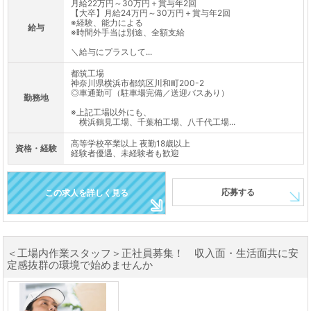
月給22万円～30万円＋賞与年2回
【大卒】月給24万円～30万円＋賞与年2回
※経験、能力による
給与
※時間外手当は別途、全額支給
＼給与にプラスして...
都筑工場
神奈川県横浜市都筑区川和町200-2
◎車通勤可（駐車場完備／送迎バスあり）
勤務地
※上記工場以外にも、
横浜鶴見工場、千葉柏工場、八千代工場...
高等学校卒業以上 夜勤18歳以上
資格・経験
経験者優遇、未経験者も歓迎
応募する
この求人を詳しく見る
＜工場内作業スタッフ＞正社員募集！ 収入面・生活面共に安
定感抜群の環境で始めませんか