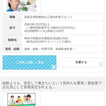
職種
昼夜交替勤務制の工場内作業スタッフ
月給290,000円以上
給与
（一律特殊勤務手当 月額40,000円含む）
※試用期間3ヶ月は時給1,230円
神奈川県横浜市都筑区池辺町3500
勤務地
（株式会社DNPテクノパック工場内）
資格・経験
資格・経験・学歴不問、未経験者歓迎！
応募する
この求人を詳しく見る
経験よりも、安定して働きたいという気持ちを重視！製造業で
正社員として長期安定を叶える...