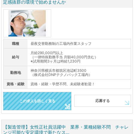
定感抜群の環境で始めませんか
職種
昼夜交替勤務制の工場内作業スタッフ
月給290,000円以上
給与
（一律特殊勤務手当 月額40,000円含む）
※試用期間3ヶ月は時給1,230円
神奈川県横浜市都筑区池辺町3500
勤務地
（株式会社DNPテクノパック工場内）
資格・経験
資格・経験・学歴不問、未経験者歓迎！
応募する
この求人を詳しく見る
【製造管理】女性正社員活躍中 業界・業種経験不問 チャレ
ンジ可能な安定環境で新たなス...