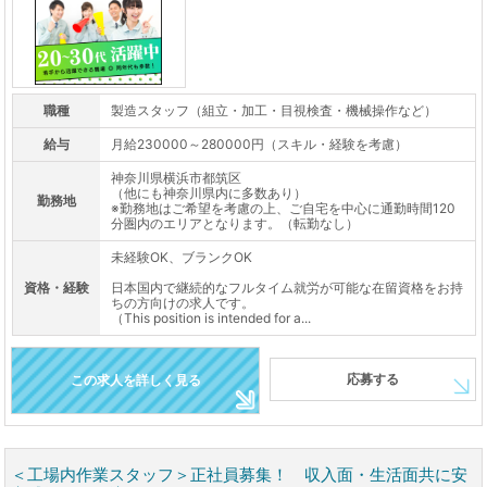
職種
製造スタッフ（組立・加工・目視検査・機械操作など）
給与
月給230000～280000円（スキル・経験を考慮）
神奈川県横浜市都筑区
（他にも神奈川県内に多数あり）
勤務地
※勤務地はご希望を考慮の上、ご自宅を中心に通勤時間120
分圏内のエリアとなります。（転勤なし）
未経験OK、ブランクOK
資格・経験
日本国内で継続的なフルタイム就労が可能な在留資格をお持
ちの方向けの求人です。
（This position is intended for a...
応募する
この求人を詳しく見る
＜工場内作業スタッフ＞正社員募集！ 収入面・生活面共に安