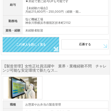
★昇給で更に給与UPも可能です
給与
【未経験の場合】
月給215,600円～250,000円（経験・能...
塩ビ機械工場
勤務地
神奈川県横浜市都筑区折本町2152
資格・経験
未経験者歓迎
応募する
この求人を詳しく見る
【製造管理】女性正社員活躍中 業界・業種経験不問 チャレ
ンジ可能な安定環境で新たなス...
職種
お惣菜やお弁当の製造管理