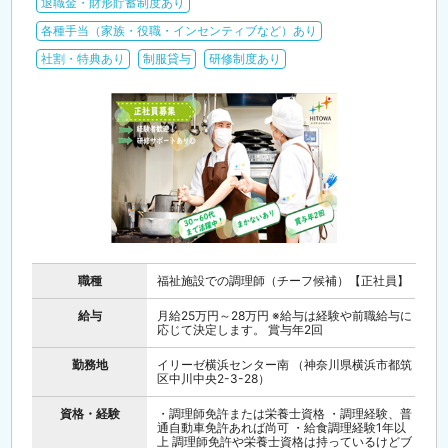
退職金・財形貯蓄制度あり
各種手当（家族・役職・インセンティブなど）あり
社割・特典あり
制服貸与
研修制度あり
職種
福祉施設での調理師（チーフ候補）【正社員】
給与
月給25万円～28万円 ※給与は経験や前職給与に
応じて決定します。 賞与年2回
勤務地
イリーゼ横浜センター南 （神奈川県横浜市都筑
区中川中央2-3-28）
資格・経験
・調理師免許または栄養士資格 ・調理経験、普
通自動車免許あれば尚可 ・給食調理経験1年以
上 調理師免許や栄養士資格は持っているけどブ