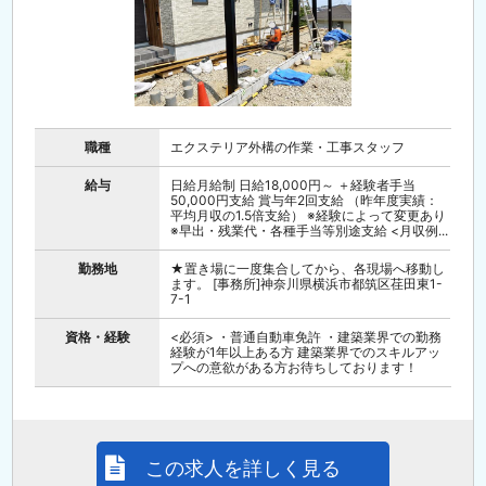
職種
エクステリア外構の作業・工事スタッフ
給与
日給月給制 日給18,000円～ ＋経験者手当
50,000円支給 賞与年2回支給 （昨年度実績：
平均月収の1.5倍支給） ※経験によって変更あり
※早出・残業代・各種手当等別途支給 <月収例...
勤務地
★置き場に一度集合してから、各現場へ移動し
ます。 [事務所]神奈川県横浜市都筑区荏田東1-
7-1
資格・経験
<必須> ・普通自動車免許 ・建築業界での勤務
経験が1年以上ある方 建築業界でのスキルアッ
プへの意欲がある方お待ちしております！
この求人を詳しく見る