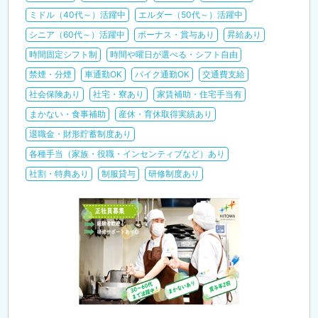
ミドル（40代～）活躍中
エルダー（50代～）活躍中
シニア（60代～）活躍中
ボーナス・賞与あり
昇給あり
時間固定シフト制
時間や曜日が選べる・シフト自由
禁煙・分煙
車通勤OK
バイク通勤OK
交通費支給
社会保険あり
社宅・寮あり
家賃補助・住宅手当有
まかない・食事補助
産休・育休取得実績あり
退職金・財形貯蓄制度あり
各種手当（家族・役職・インセンティブなど）あり
社割・特典あり
制服貸与
研修制度あり