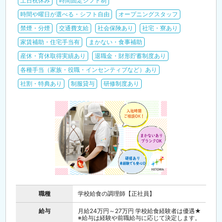
土日祝休み
時間固定シフト制
時間や曜日が選べる・シフト自由
オープニングスタッフ
禁煙・分煙
交通費支給
社会保険あり
社宅・寮あり
家賃補助・住宅手当有
まかない・食事補助
産休・育休取得実績あり
退職金・財形貯蓄制度あり
各種手当（家族・役職・インセンティブなど）あり
社割・特典あり
制服貸与
研修制度あり
職種
学校給食の調理師【正社員】
給与
月給24万円～27万円 学校給食経験者は優遇★
※給与は経験や前職給与に応じて決定します。