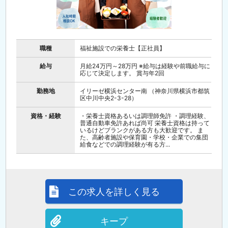
職種
福祉施設での栄養士【正社員】
給与
月給24万円～28万円 ※給与は経験や前職給与に
応じて決定します。 賞与年2回
勤務地
イリーゼ横浜センター南 （神奈川県横浜市都筑
区中川中央2-3-28）
資格・経験
・栄養士資格あるいは調理師免許 ・調理経験、
普通自動車免許あれば尚可 栄養士資格は持って
いるけどブランクがある方も大歓迎です。 ま
た、高齢者施設や保育園・学校・企業での集団
給食などでの調理経験が有る方...
この求人を詳しく見る
キープ