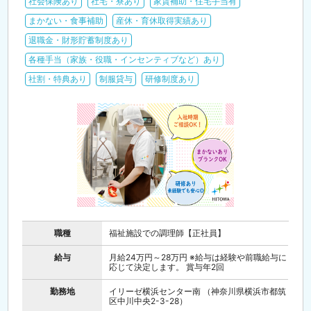
社会保険あり
社宅・寮あり
家賃補助・住宅手当有
まかない・食事補助
産休・育休取得実績あり
退職金・財形貯蓄制度あり
各種手当（家族・役職・インセンティブなど）あり
社割・特典あり
制服貸与
研修制度あり
職種
福祉施設での調理師【正社員】
給与
月給24万円～28万円 ※給与は経験や前職給与に
応じて決定します。 賞与年2回
勤務地
イリーゼ横浜センター南 （神奈川県横浜市都筑
区中川中央2-3-28）