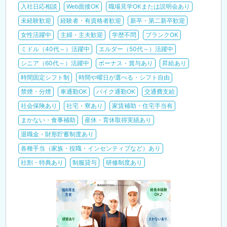
入社日応相談
Web面接OK
職場見学OKまたは説明会あり
未経験歓迎
経験者・有資格者歓迎
新卒・第二新卒歓迎
女性活躍中
主婦・主夫歓迎
学歴不問
ブランクOK
ミドル（40代～）活躍中
エルダー（50代～）活躍中
シニア（60代～）活躍中
ボーナス・賞与あり
昇給あり
時間固定シフト制
時間や曜日が選べる・シフト自由
禁煙・分煙
車通勤OK
バイク通勤OK
交通費支給
社会保険あり
社宅・寮あり
家賃補助・住宅手当有
まかない・食事補助
産休・育休取得実績あり
退職金・財形貯蓄制度あり
各種手当（家族・役職・インセンティブなど）あり
社割・特典あり
制服貸与
研修制度あり