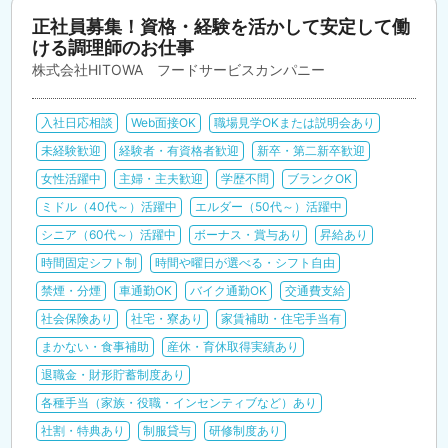
正社員募集！資格・経験を活かして安定して働
ける調理師のお仕事
株式会社HITOWA フードサービスカンパニー
入社日応相談
Web面接OK
職場見学OKまたは説明会あり
未経験歓迎
経験者・有資格者歓迎
新卒・第二新卒歓迎
女性活躍中
主婦・主夫歓迎
学歴不問
ブランクOK
ミドル（40代～）活躍中
エルダー（50代～）活躍中
シニア（60代～）活躍中
ボーナス・賞与あり
昇給あり
時間固定シフト制
時間や曜日が選べる・シフト自由
禁煙・分煙
車通勤OK
バイク通勤OK
交通費支給
社会保険あり
社宅・寮あり
家賃補助・住宅手当有
まかない・食事補助
産休・育休取得実績あり
退職金・財形貯蓄制度あり
各種手当（家族・役職・インセンティブなど）あり
社割・特典あり
制服貸与
研修制度あり