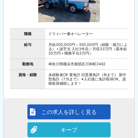
職種
ドライバー兼オペレーター
給与
月給300,000円～350,000円（経験・能力によ
る）＋諸手当 入社3年目／月収33万円（基本給
30万円＋職務手当3万円）
勤務地
神奈川県横浜市都筑区川和町2462
資格・経験
未経験者OK 要免許 旧普通免許（8tまで） 新中
型免許（7.5tまで） ※入社後に免許取得OK。資
格取得補助します！
この求人を詳しく見る
キープ