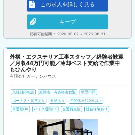
この求人を詳しく見る
キープ
応募可能期間 ： 2026-08-07 ～ 2026-08-31
外構・エクステリア工事スタッフ／経験者歓迎
／月収44万円可能／冷却ベスト支給で作業中
もひんやり
有限会社ガーデンハウス
入社日応相談
経験者・有資格者歓迎
学歴不問
ボーナス・賞与あり
昇給あり
年間休日120日以上
車通勤OK
バイク通勤OK
交通費支給
社会保険あり