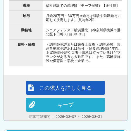
職種
福祉施設での調理師（チーフ候補）【正社員】
給与
月給28万円～30万円 ※給与は経験や前職給与に
応じて決定します。 賞与年2回
勤務地
シニアフォレスト横浜港北 （神奈川県横浜市港
北区下田町6丁目30-33）
資格・経験
・調理師免許または栄養士資格 ・調理経験、普
通自動車免許あれば尚可 ・給食調理経験1年以
上 調理師免許や栄養士資格は持っているけどブ
ランクがある方も大歓迎です。 また、高齢者施
設や保育園・学校・企業で...
この求人を詳しく見る
キープ
応募可能期間 ： 2026-08-07 ～ 2026-08-31