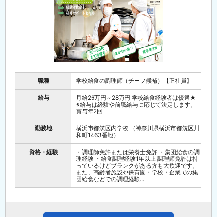
職種
学校給食の調理師（チーフ候補）【正社員】
給与
月給26万円～28万円 学校給食経験者は優遇★
※給与は経験や前職給与に応じて決定します。
賞与年2回
勤務地
横浜市都筑区内学校 （神奈川県横浜市都筑区川
和町1463番地）
資格・経験
・調理師免許または栄養士免許 ・集団給食の調
理経験 ・給食調理経験1年以上 調理師免許は持
っているけどブランクがある方も大歓迎です。
また、高齢者施設や保育園・学校・企業での集
団給食などでの調理経験...