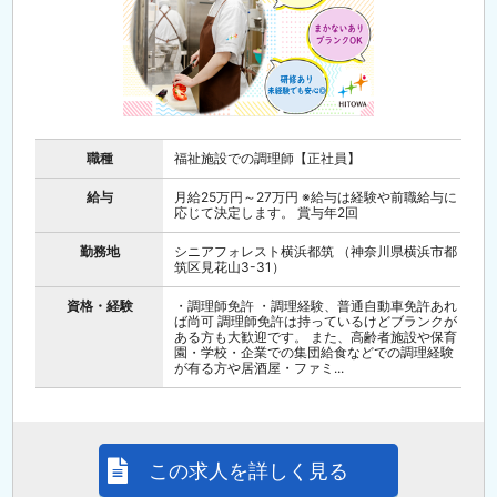
職種
福祉施設での調理師【正社員】
給与
月給25万円～27万円 ※給与は経験や前職給与に
応じて決定します。 賞与年2回
勤務地
シニアフォレスト横浜都筑 （神奈川県横浜市都
筑区見花山3-31）
資格・経験
・調理師免許 ・調理経験、普通自動車免許あれ
ば尚可 調理師免許は持っているけどブランクが
ある方も大歓迎です。 また、高齢者施設や保育
園・学校・企業での集団給食などでの調理経験
が有る方や居酒屋・ファミ...
この求人を詳しく見る