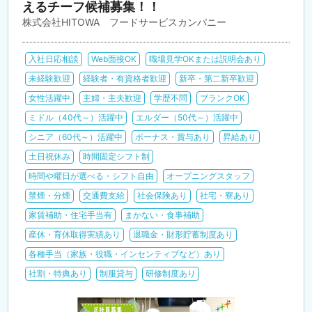
えるチーフ候補募集！！
株式会社HITOWA フードサービスカンパニー
入社日応相談
Web面接OK
職場見学OKまたは説明会あり
未経験歓迎
経験者・有資格者歓迎
新卒・第二新卒歓迎
女性活躍中
主婦・主夫歓迎
学歴不問
ブランクOK
ミドル（40代～）活躍中
エルダー（50代～）活躍中
シニア（60代～）活躍中
ボーナス・賞与あり
昇給あり
土日祝休み
時間固定シフト制
時間や曜日が選べる・シフト自由
オープニングスタッフ
禁煙・分煙
交通費支給
社会保険あり
社宅・寮あり
家賃補助・住宅手当有
まかない・食事補助
産休・育休取得実績あり
退職金・財形貯蓄制度あり
各種手当（家族・役職・インセンティブなど）あり
社割・特典あり
制服貸与
研修制度あり