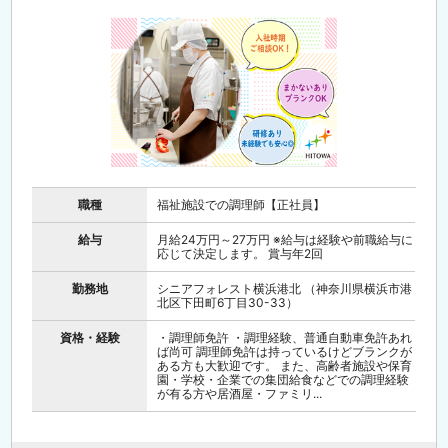
職種
福祉施設での調理師【正社員】
給与
月給24万円～27万円 ※給与は経験や前職給与に
応じて決定します。 賞与年2回
勤務地
シニアフォレスト横浜港北 （神奈川県横浜市港
北区下田町6丁目30-33）
資格・経験
・調理師免許 ・調理経験、普通自動車免許あれ
ば尚可 調理師免許は持っているけどブランクが
ある方も大歓迎です。 また、高齢者施設や保育
園・学校・企業での集団給食などでの調理経験
が有る方や居酒屋・ファミリ...