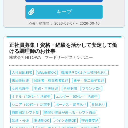
キープ
応募可能期間 ： 2026-08-07 ～ 2026-09-10
正社員募集！資格・経験を活かして安定して働
ける調理師のお仕事
株式会社HITOWA フードサービスカンパニー
入社日応相談
Web面接OK
職場見学OKまたは説明会あり
未経験歓迎
経験者・有資格者歓迎
新卒・第二新卒歓迎
女性活躍中
主婦・主夫歓迎
学歴不問
ブランクOK
ミドル（40代～）活躍中
エルダー（50代～）活躍中
シニア（60代～）活躍中
ボーナス・賞与あり
昇給あり
時間固定シフト制
時間や曜日が選べる・シフト自由
禁煙・分煙
車通勤OK
バイク通勤OK
交通費支給