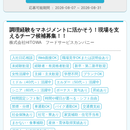
応募可能期間 ： 2026-08-07 ～ 2026-08-31
調理経験をマネジメントに活かそう！現場を支
えるチーフ候補募集！！
株式会社HITOWA フードサービスカンパニー
入社日応相談
Web面接OK
職場見学OKまたは説明会あり
未経験歓迎
経験者・有資格者歓迎
新卒・第二新卒歓迎
女性活躍中
主婦・主夫歓迎
学歴不問
ブランクOK
ミドル（40代～）活躍中
エルダー（50代～）活躍中
シニア（60代～）活躍中
ボーナス・賞与あり
昇給あり
時間固定シフト制
時間や曜日が選べる・シフト自由
禁煙・分煙
車通勤OK
バイク通勤OK
交通費支給
社会保険あり
社宅・寮あり
家賃補助・住宅手当有
まかない・食事補助
産休・育休取得実績あり