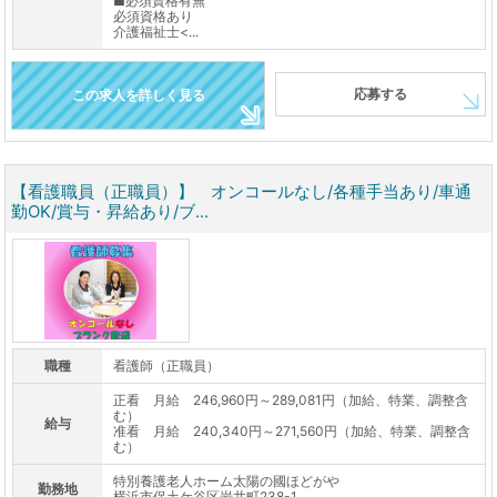
■必須資格有無
必須資格あり
介護福祉士<...
応募する
この求人を詳しく見る
【看護職員（正職員）】 オンコールなし/各種手当あり/車通
勤OK/賞与・昇給あり/ブ...
職種
看護師（正職員）
正看 月給 246,960円～289,081円（加給、特業、調整含
む）
給与
准看 月給 240,340円～271,560円（加給、特業、調整含
む）
特別養護老人ホーム太陽の國ほどがや
勤務地
横浜市保土ケ谷区岩井町238-1