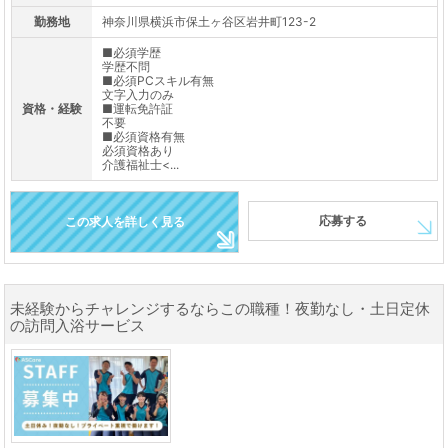
勤務地
神奈川県横浜市保土ヶ谷区岩井町123-2
■必須学歴
学歴不問
■必須PCスキル有無
文字入力のみ
資格・経験
■運転免許証
不要
■必須資格有無
必須資格あり
介護福祉士<...
応募する
この求人を詳しく見る
未経験からチャレンジするならこの職種！夜勤なし・土日定休
の訪問入浴サービス