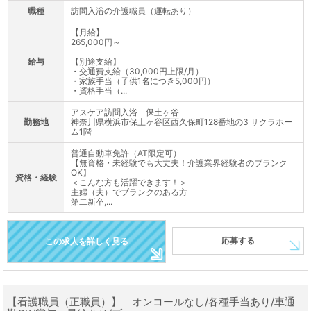
職種
訪問入浴の介護職員（運転あり）
【月給】
265,000円～
給与
【別途支給】
・交通費支給（30,000円上限/月）
・家族手当（子供1名につき5,000円）
・資格手当（...
アスケア訪問入浴 保土ヶ谷
勤務地
神奈川県横浜市保土ヶ谷区西久保町128番地の3 サクラホー
ム1階
普通自動車免許（AT限定可）
【無資格・未経験でも大丈夫！介護業界経験者のブランク
OK】
資格・経験
＜こんな方も活躍できます！＞
主婦（夫）でブランクのある方
第二新卒,...
応募する
この求人を詳しく見る
【看護職員（正職員）】 オンコールなし/各種手当あり/車通