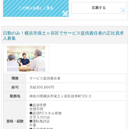
応募する
この求人を詳しく見る
日勤のみ！横浜市保土ヶ谷区でサービス提供責任者の正社員求
人募集
職種
サービス提供責任者
給与
月給300,600円
勤務地
神奈川県横浜市保土ヶ谷区岩井町123-2
■必須学歴
学歴不問
■必須PCスキル有無
文字入力のみ
資格・経験
■運転免許証
不要