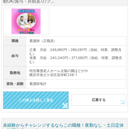
勤OK/賞与・昇給あり/ブ...
職種
看護師（正職員）
正看 月給 246,960円～289,081円（加給、特業、調整含
む）
給与
准看 月給 240,340円～271,560円（加給、特業、調整含
む）
特別養護老人ホーム太陽の國ほどがや
勤務地
横浜市保土ケ谷区岩井町238-1
資格・経験
看護師免許
応募する
この求人を詳しく見る
未経験からチャレンジするならこの職種！夜勤なし・土日定休