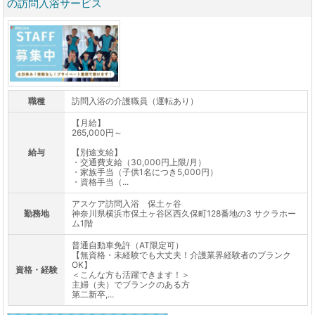
の訪問入浴サービス
職種
訪問入浴の介護職員（運転あり）
【月給】
265,000円～
給与
【別途支給】
・交通費支給（30,000円上限/月）
・家族手当（子供1名につき5,000円）
・資格手当（...
アスケア訪問入浴 保土ヶ谷
勤務地
神奈川県横浜市保土ヶ谷区西久保町128番地の3 サクラホー
ム1階
普通自動車免許（AT限定可）
【無資格・未経験でも大丈夫！介護業界経験者のブランク
OK】
資格・経験
＜こんな方も活躍できます！＞
主婦（夫）でブランクのある方
第二新卒,...