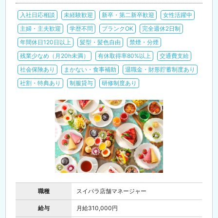
入社日応相談
未経験歓迎
新卒・第二新卒歓迎
女性活躍中
主婦・主夫歓迎
学歴不問
ブランクOK
完全週休2日制
年間休日120日以上
髪型・髪色自由
禁煙・分煙
残業少なめ（月20h未満）
有休取得率80%以上
交通費支給
社会保険あり
まかない・食事補助
退職金・財形貯蓄制度あり
社割・特典あり
制服貸与
研修制度あり
職種
スイパラ店舗マネージャー
給与
月給310,000円