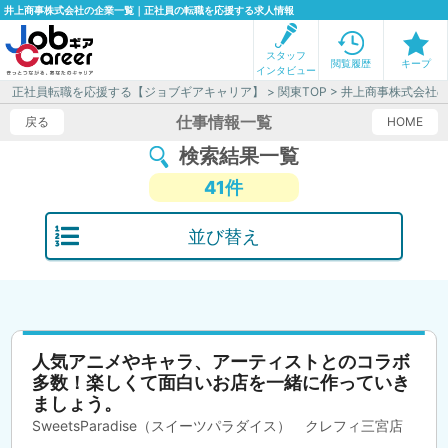
井上商事株式会社の企業一覧｜正社員の転職を応援する求人情報
スタッフ
閲覧履歴
キープ
インタビュー
正社員転職を応援する【ジョブギアキャリア】
>
関東TOP
> 井上商事株式会社
仕事情報一覧
戻る
HOME
検索結果一覧
41件
並び替え
人気アニメやキャラ、アーティストとのコラボ
多数！楽しくて面白いお店を一緒に作っていき
ましょう。
SweetsParadise（スイーツパラダイス） クレフィ三宮店