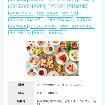
主婦・主夫歓迎
学歴不問
ブランクOK
完全週休2日制
年間休日120日以上
髪型・髪色自由
禁煙・分煙
残業少なめ（月20h未満）
有休取得率80%以上
交通費支給
社会保険あり
まかない・食事補助
退職金・財形貯蓄制度あり
社割・特典あり
制服貸与
研修制度あり
職種
スイパラのホール・キッチンスタッフ
給与
月給310,000円
勤務地
兵庫県神戸市中央区三宮町1-4-3 クレフィ三宮
6F