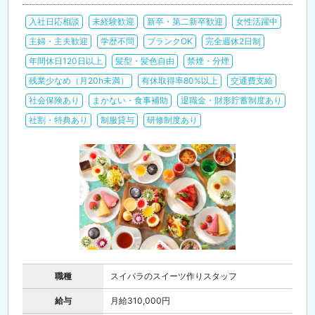
入社日応相談
未経験歓迎
新卒・第二新卒歓迎
女性活躍中
主婦・主夫歓迎
学歴不問
ブランクOK
完全週休2日制
年間休日120日以上
髪型・髪色自由
禁煙・分煙
残業少なめ（月20h未満）
有休取得率80%以上
交通費支給
社会保険あり
まかない・食事補助
退職金・財形貯蓄制度あり
社割・特典あり
制服貸与
研修制度あり
職種
スイパラのスイーツ作りスタッフ
給与
月給310,000円