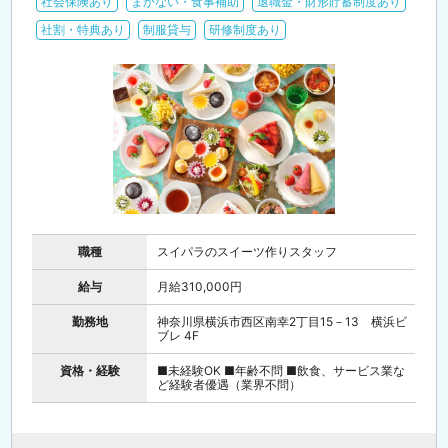
社会保険あり
まかない・食事補助
退職金・財形貯蓄制度あり
社割・特典あり
制服貸与
研修制度あり
職種
スイパラのスイーツ作りスタッフ
給与
月給310,000円
勤務地
神奈川県横浜市西区南幸2丁目15－13 横浜ビ
ブレ 4F
資格・経験
■未経験OK ■年齢不問 ■飲食、サービス業な
ど経験者優遇（業界不問）