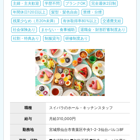
主婦・主夫歓迎
学歴不問
ブランクOK
完全週休2日制
年間休日120日以上
髪型・髪色自由
禁煙・分煙
残業少なめ（月20h未満）
有休取得率80%以上
交通費支給
社会保険あり
まかない・食事補助
退職金・財形貯蓄制度あり
社割・特典あり
制服貸与
研修制度あり
職種
スイパラのホール・キッチンスタッフ
給与
月給310,000円
勤務地
宮城県仙台市青葉区中央1-2-3仙台パルコ8F