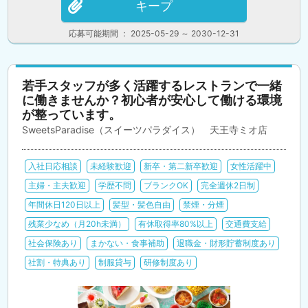
キープ
応募可能期間 ： 2025-05-29 ～ 2030-12-31
若手スタッフが多く活躍するレストランで一緒
に働きませんか？初心者が安心して働ける環境
が整っています。
SweetsParadise（スイーツパラダイス） 天王寺ミオ店
入社日応相談
未経験歓迎
新卒・第二新卒歓迎
女性活躍中
主婦・主夫歓迎
学歴不問
ブランクOK
完全週休2日制
年間休日120日以上
髪型・髪色自由
禁煙・分煙
残業少なめ（月20h未満）
有休取得率80%以上
交通費支給
社会保険あり
まかない・食事補助
退職金・財形貯蓄制度あり
社割・特典あり
制服貸与
研修制度あり