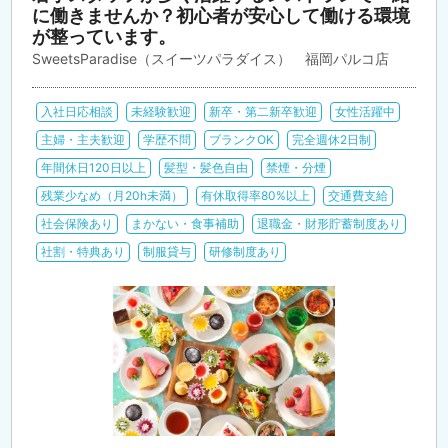
に働きませんか？初心者が安心して働ける環境
が整っています。
SweetsParadise（スイーツパラダイス） 福岡パルコ店
入社日応相談
未経験歓迎
新卒・第二新卒歓迎
女性活躍中
主婦・主夫歓迎
学歴不問
ブランクOK
完全週休2日制
年間休日120日以上
髪型・髪色自由
禁煙・分煙
残業少なめ（月20h未満）
有休取得率80%以上
交通費支給
社会保険あり
まかない・食事補助
退職金・財形貯蓄制度あり
社割・特典あり
制服貸与
研修制度あり