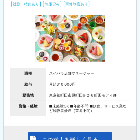
社割・特典あり
制服貸与
研修制度あり
職種
スイパラ店舗マネージャー
給与
月給310,000円
勤務地
東京都町田市原町田6-2-6 町田モディ9F
資格・経験
■未経験OK ■年齢不問 ■飲食、サービス業な
ど経験者優遇（業界不問）
この求人を詳しく見る