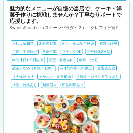
魅力的なメニューが自慢の当店で、ケーキ・洋
菓子作りに挑戦しませんか？丁寧なサポートで
応援します。
SweetsParadise（スイーツパラダイス） クレフィ三宮店
入社日応相談
未経験歓迎
新卒・第二新卒歓迎
女性活躍中
主婦・主夫歓迎
学歴不問
ブランクOK
完全週休2日制
年間休日120日以上
髪型・髪色自由
禁煙・分煙
残業少なめ（月20h未満）
有休取得率80%以上
交通費支給
社会保険あり
まかない・食事補助
退職金・財形貯蓄制度あり
社割・特典あり
制服貸与
研修制度あり