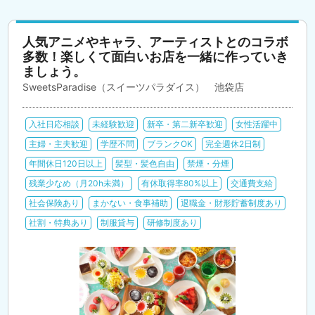
人気アニメやキャラ、アーティストとのコラボ
多数！楽しくて面白いお店を一緒に作っていき
ましょう。
SweetsParadise（スイーツパラダイス） 池袋店
入社日応相談
未経験歓迎
新卒・第二新卒歓迎
女性活躍中
主婦・主夫歓迎
学歴不問
ブランクOK
完全週休2日制
年間休日120日以上
髪型・髪色自由
禁煙・分煙
残業少なめ（月20h未満）
有休取得率80%以上
交通費支給
社会保険あり
まかない・食事補助
退職金・財形貯蓄制度あり
社割・特典あり
制服貸与
研修制度あり