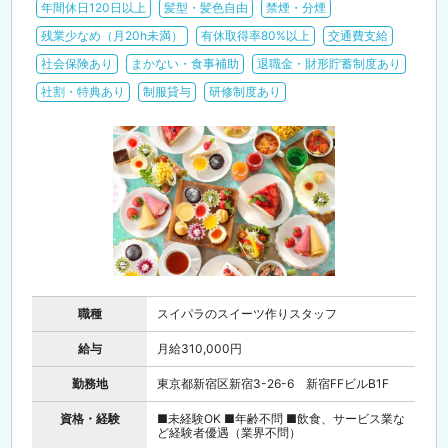
年間休日120日以上
髪型・髪色自由
禁煙・分煙
残業少なめ（月20h未満）
有休取得率80%以上
交通費支給
社会保険あり
まかない・食事補助
退職金・財形貯蓄制度あり
社割・特典あり
制服貸与
研修制度あり
職種
スイパラのスイーツ作りスタッフ
給与
月給310,000円
勤務地
東京都新宿区新宿3-26-6 新宿FFビルB1F
資格・経験
■未経験OK ■年齢不問 ■飲食、サービス業な
ど経験者優遇（業界不問）