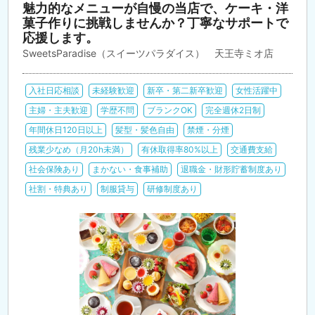
魅力的なメニューが自慢の当店で、ケーキ・洋
菓子作りに挑戦しませんか？丁寧なサポートで
応援します。
SweetsParadise（スイーツパラダイス） 天王寺ミオ店
入社日応相談
未経験歓迎
新卒・第二新卒歓迎
女性活躍中
主婦・主夫歓迎
学歴不問
ブランクOK
完全週休2日制
年間休日120日以上
髪型・髪色自由
禁煙・分煙
残業少なめ（月20h未満）
有休取得率80%以上
交通費支給
社会保険あり
まかない・食事補助
退職金・財形貯蓄制度あり
社割・特典あり
制服貸与
研修制度あり