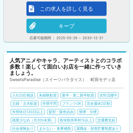
この求人を詳しく見る
キープ
応募可能期間 ： 2025-05-29 ～ 2030-12-31
人気アニメやキャラ、アーティストとのコラボ
多数！楽しくて面白いお店を一緒に作っていき
ましょう。
SweetsParadise（スイーツパラダイス） 町田モディ店
入社日応相談
未経験歓迎
新卒・第二新卒歓迎
女性活躍中
主婦・主夫歓迎
学歴不問
ブランクOK
完全週休2日制
年間休日120日以上
髪型・髪色自由
禁煙・分煙
残業少なめ（月20h未満）
有休取得率80%以上
交通費支給
社会保険あり
まかない・食事補助
退職金・財形貯蓄制度あり