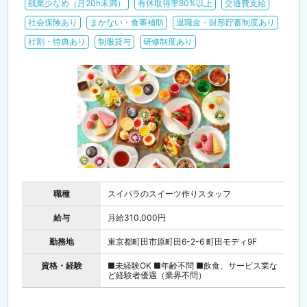
残業少なめ（月20h未満）
有休取得率80%以上
交通費支給
社会保険あり
まかない・食事補助
退職金・財形貯蓄制度あり
社割・特典あり
制服貸与
研修制度あり
職種
スイパラのスイーツ作りスタッフ
給与
月給310,000円
勤務地
東京都町田市原町田6-2-6 町田モディ9F
資格・経験
■未経験OK ■年齢不問 ■飲食、サービス業な
ど経験者優遇（業界不問）