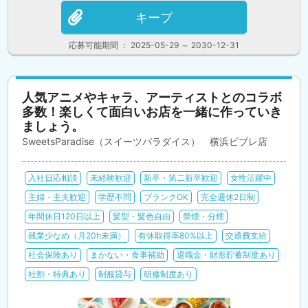
キープ
応募可能期間 ： 2025-05-29 ～ 2030-12-31
人気アニメやキャラ、アーティストとのコラボ
多数！楽しくて面白いお店を一緒に作っていき
ましょう。
SweetsParadise（スイーツパラダイス） 横浜ビブレ店
入社日応相談
未経験歓迎
新卒・第二新卒歓迎
女性活躍中
主婦・主夫歓迎
学歴不問
ブランクOK
完全週休2日制
年間休日120日以上
髪型・髪色自由
禁煙・分煙
残業少なめ（月20h未満）
有休取得率80%以上
交通費支給
社会保険あり
まかない・食事補助
退職金・財形貯蓄制度あり
社割・特典あり
制服貸与
研修制度あり