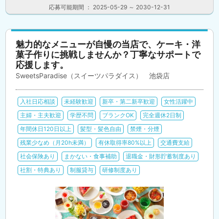
応募可能期間 ： 2025-05-29 ～ 2030-12-31
魅力的なメニューが自慢の当店で、ケーキ・洋
菓子作りに挑戦しませんか？丁寧なサポートで
応援します。
SweetsParadise（スイーツパラダイス） 池袋店
入社日応相談
未経験歓迎
新卒・第二新卒歓迎
女性活躍中
主婦・主夫歓迎
学歴不問
ブランクOK
完全週休2日制
年間休日120日以上
髪型・髪色自由
禁煙・分煙
残業少なめ（月20h未満）
有休取得率80%以上
交通費支給
社会保険あり
まかない・食事補助
退職金・財形貯蓄制度あり
社割・特典あり
制服貸与
研修制度あり