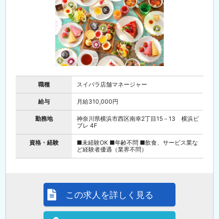
職種
スイパラ店舗マネージャー
給与
月給310,000円
勤務地
神奈川県横浜市西区南幸2丁目15－13 横浜ビ
ブレ 4F
資格・経験
■未経験OK ■年齢不問 ■飲食、サービス業な
ど経験者優遇（業界不問）
この求人を詳しく見る