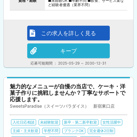
資格・経験
■未経験OK ■年齢不問 ■飲食、サービス業な
ど経験者優遇（業界不問）
この求人を詳しく見る
キープ
応募可能期間 ： 2025-05-29 ～ 2030-12-31
魅力的なメニューが自慢の当店で、ケーキ・洋
菓子作りに挑戦しませんか？丁寧なサポートで
応援します。
SweetsParadise（スイーツパラダイス） 新宿東口店
入社日応相談
未経験歓迎
新卒・第二新卒歓迎
女性活躍中
主婦・主夫歓迎
学歴不問
ブランクOK
完全週休2日制