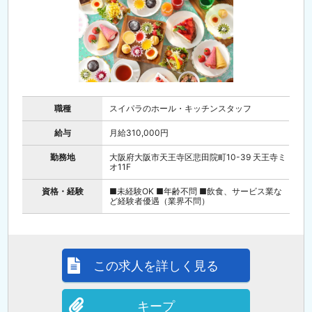
職種
スイパラのホール・キッチンスタッフ
給与
月給310,000円
勤務地
大阪府大阪市天王寺区悲田院町10-39 天王寺ミ
オ11F
資格・経験
■未経験OK ■年齢不問 ■飲食、サービス業な
ど経験者優遇（業界不問）
この求人を詳しく見る
キープ