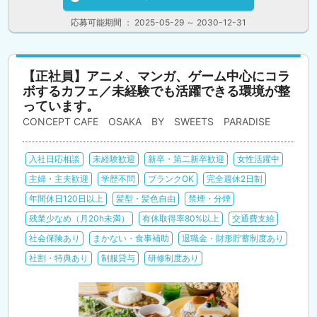
応募可能期間 ： 2025-05-29 ～ 2030-12-31
【正社員】アニメ、マンガ、ゲーム中心にコラ
ボするカフェ／未経験でも活躍できる環境が整
っています。
CONCEPT CAFE OSAKA BY SWEETS PARADISE
入社日応相談
未経験歓迎
新卒・第二新卒歓迎
女性活躍中
主婦・主夫歓迎
学歴不問
ブランクOK
完全週休2日制
年間休日120日以上
髪型・髪色自由
禁煙・分煙
残業少なめ（月20h未満）
有休取得率80%以上
交通費支給
社会保険あり
まかない・食事補助
退職金・財形貯蓄制度あり
社割・特典あり
制服貸与
研修制度あり