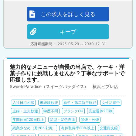
この求人を詳しく見る
キープ
応募可能期間 ： 2025-05-29 ～ 2030-12-31
魅力的なメニューが自慢の当店で、ケーキ・洋
菓子作りに挑戦しませんか？丁寧なサポートで
応援します。
SweetsParadise（スイーツパラダイス） 横浜ビブレ店
入社日応相談
未経験歓迎
新卒・第二新卒歓迎
女性活躍中
主婦・主夫歓迎
学歴不問
ブランクOK
完全週休2日制
年間休日120日以上
髪型・髪色自由
禁煙・分煙
残業少なめ（月20h未満）
有休取得率80%以上
交通費支給