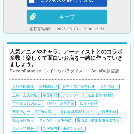
キープ
応募可能期間 ： 2025-05-29 ～ 2030-12-31
人気アニメやキャラ、アーティストとのコラボ
多数！楽しくて面白いお店を一緒に作っていき
ましょう。
SweetsParadise（スイーツパラダイス） SoLaDo原宿店
入社日応相談
未経験歓迎
新卒・第二新卒歓迎
女性活躍中
主婦・主夫歓迎
学歴不問
ブランクOK
完全週休2日制
年間休日120日以上
髪型・髪色自由
禁煙・分煙
残業少なめ（月20h未満）
有休取得率80%以上
交通費支給
社会保険あり
まかない・食事補助
退職金・財形貯蓄制度あり
社割・特典あり
制服貸与
研修制度あり