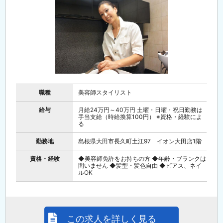
職種
美容師スタイリスト
給与
月給24万円～40万円 土曜・日曜・祝日勤務は
手当支給（時給換算100円） ※資格・経験によ
る
勤務地
島根県大田市長久町土江97 イオン大田店1階
資格・経験
◆美容師免許をお持ちの方 ◆年齢・ブランクは
問いません ◆髪型・髪色自由 ◆ピアス、ネイ
ルOK
この求人を詳しく見る