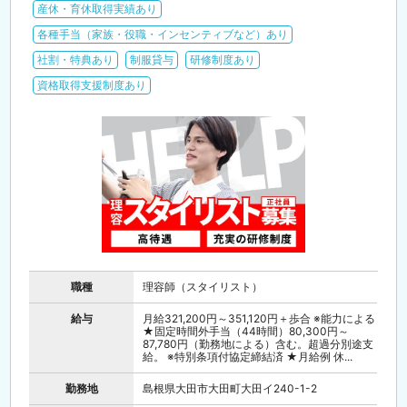
産休・育休取得実績あり
各種手当（家族・役職・インセンティブなど）あり
社割・特典あり
制服貸与
研修制度あり
資格取得支援制度あり
職種
理容師（スタイリスト）
給与
月給321,200円～351,120円＋歩合 ※能力による
★固定時間外手当（44時間）80,300円～
87,780円（勤務地による）含む。超過分別途支
給。 ※特別条項付協定締結済 ★月給例 休...
勤務地
島根県大田市大田町大田イ240-1-2