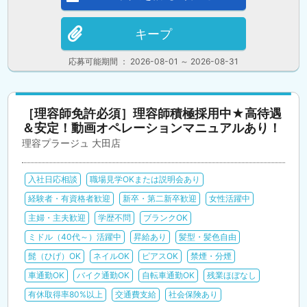
キープ
応募可能期間 ： 2026-08-01 ～ 2026-08-31
［理容師免許必須］理容師積極採用中★高待遇
＆安定！動画オペレーションマニュアルあり！
理容プラージュ 大田店
入社日応相談
職場見学OKまたは説明会あり
経験者・有資格者歓迎
新卒・第二新卒歓迎
女性活躍中
主婦・主夫歓迎
学歴不問
ブランクOK
ミドル（40代～）活躍中
昇給あり
髪型・髪色自由
髭（ひげ）OK
ネイルOK
ピアスOK
禁煙・分煙
車通勤OK
バイク通勤OK
自転車通勤OK
残業ほぼなし
有休取得率80%以上
交通費支給
社会保険あり