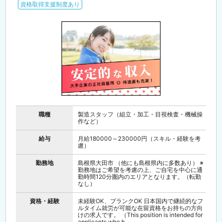
資格取得支援制度あり
職種
製造スタッフ（組立・加工・目視検査・機械操
作など）
給与
月給180000～230000円（スキル・経験を考
慮）
勤務地
島根県大田市 （他にも島根県内に多数あり） ※
勤務地はご希望を考慮の上、ご自宅を中心に通
勤時間120分圏内のエリアとなります。（転勤
なし）
資格・経験
未経験OK、ブランクOK 日本国内で継続的なフ
ルタイム就労が可能な在留資格をお持ちの方向
けの求人です。 （This position is intended for
applicants who h...