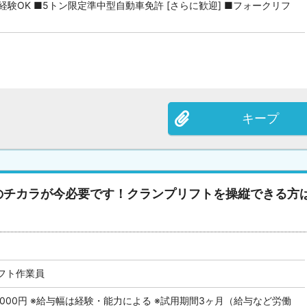
経験OK ■5トン限定準中型自動車免許 [さらに歓迎] ■フォークリフ
キープ
のチカラが今必要です！クランプリフトを操縦できる方
フト作業員
50,000円 ※給与幅は経験・能力による ※試用期間3ヶ月（給与など労働