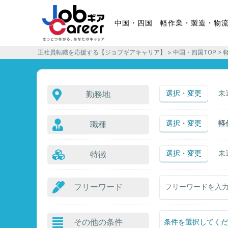
中国・四国 軽作業・製造・物
正社員転職を応援する【ジョブギアキャリア】
>
中国・四国TOP
> 
選択・変更
未
勤務地
選択・変更
軽
職種
選択・変更
未
特徴
フリーワード
その他の条件