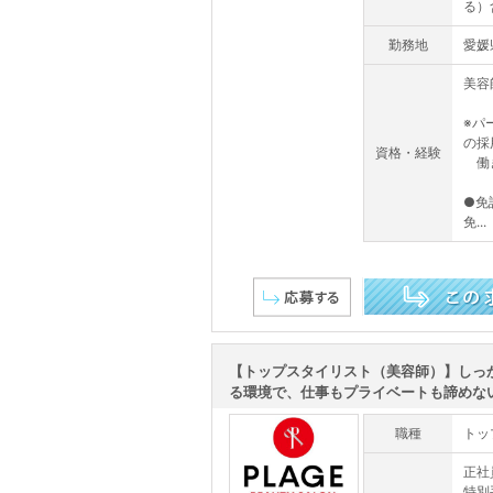
る）
勤務地
愛媛
美容
※パ
の採
資格・経験
働き
●免
免...
この求人を詳しく見る
【トップスタイリスト（美容師）】しっ
る環境で、仕事もプライベートも諦めない！
職種
トッ
正社
特別