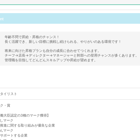
年齢不問で昇給・昇格のチャンス！
長く活躍でき、新しい目標に挑戦し続けられる、やりがいのある環境です！
将来に向けた昇格プランも自分の成長に合わせてつくれます。
チーフ→店長→ディレクター→マネージャーと幹部への登用チャンスが多くあります。
管理職を目指してどんどんスキルアップや昇給が望めます。
タイリスト
ク・賞
働大臣認定の3種のマーク獲得】
しマーク
推進に関する取り組みが優良な企業
んマーク
サポートする企業