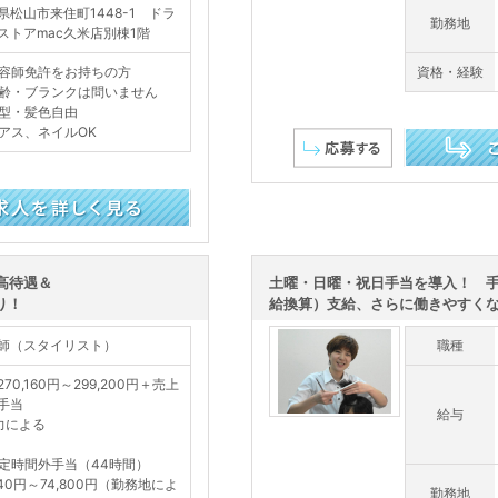
県松山市来住町1448-1 ドラ
勤務地
ストアmac久米店別棟1階
容師免許をお持ちの方
資格・経験
齢・ブランクは問いません
型・髪色自由
アス、ネイルOK
この求人を詳し
高待遇＆
土曜・日曜・祝日手当を導入！ 手
り！
給換算）支給、さらに働きやすくなり
師（スタイリスト）
職種
70,160円～299,200円＋売上
手当
給与
力による
定時間外手当（44時間）
540円～74,800円（勤務地によ
勤務地