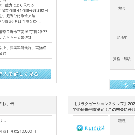
験・能力により異なる
給与
定残業時間 44時間分68,860円
む。超過分は別途支給。
用期間6ヶ月は同額支給<...
府泉佐野市下瓦屋2丁目2番77
いこらも～る泉佐野
勤務地
以上、要美容師免許、実務経
優遇
資格・経験
この求人を詳し
のお手伝
【リラクゼーションスタッフ】202
での研修開催決定！この機会に是非ご
リスト
職種
社員］月給240,000円