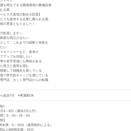
ンマーク
護を両立できる職場環境の整備促進
む企業
ービス大賞地方創生大臣賞】
ビスを提供する企業に贈られる賞。
初の受賞となりました！
方歓迎します＞
家庭を両立させたい
として、これまでの経験と技術を
たい
マネージャーなど、将来の
アアップを目指したい
導や若手育成にも興味がある
た収入と雇用を望む
廃業して就職先を探している
場で世代的ギャップを感じている
専門店、カット専門店からの転職
ら徒歩7分 ※車通勤OK
制》
月4～8日（週休2日も可）
間］9：00～18：00
間】
間未満：0～30分（雇用契約による）
間以上8時間未満：45分