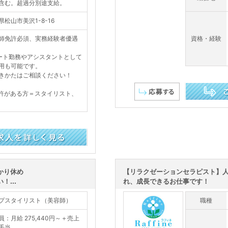
含む。超過分別途支給。
県松山市美沢1-8-16
師免許必須、実務経験者優遇
資格・経験
ート勤務やアシスタントとして
用も可能です。
かたはご相談ください！
許がある方＝スタイリスト、
この求人を詳し
かり休め
【リラクゼーションセラピスト】
...
れ、成長できるお仕事です！
プスタイリスト（美容師）
職種
員：月給 275,440円～＋売上
手当