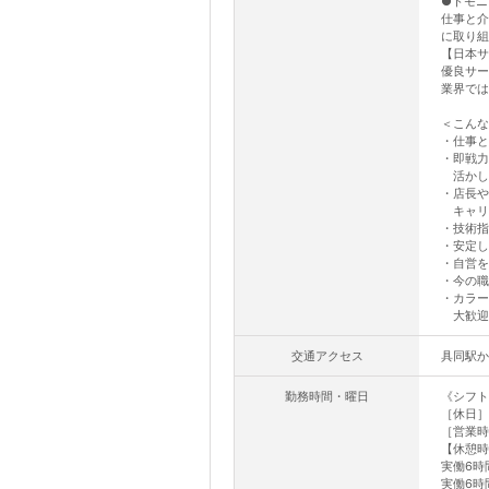
●トモニ
仕事と介
に取り組
【日本サ
優良サー
業界では
＜こんな
・仕事と
・即戦力
活かし
・店長や
キャリ
・技術指
・安定し
・自営を
・今の職
・カラー
大歓迎
交通アクセス
具同駅か
勤務時間・曜日
《シフト
［休日］
［営業時
【休憩時
実働6時
実働6時