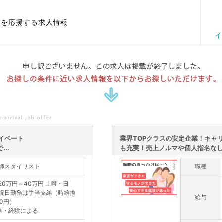
職を応援する求人情報
イ
申し訳ございません。この求人は掲載が終了しました。
お探しの条件に近い求人情報を以下からお探しいただけます。
イベート
業界TOPクラスの安定企業！キャ
..
も充実！売上ノルマや個人指名なしの
師スタイリスト
職種
20万円～40万円 土曜・日
祝日勤務は手当支給（時給換
給与
00円）
格・経験による