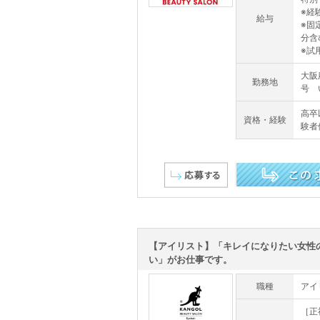
※経
給与
※固
分含
※試
大阪
勤務地
号 
高卒
資格・経験
験者
この求人を詳しく見る
【アイリスト】「キレイになりたい女性
い」がお仕事です。
職種
アイ
［正