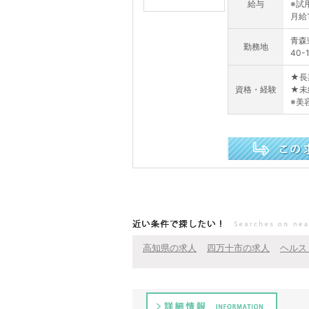
給与
※試
月給1
青森
勤務地
40
★長
資格・経験
★未
※美
この求人を詳しく見る
近い条件で探したい！
高知県の求人
四万十市の求人
ヘルス