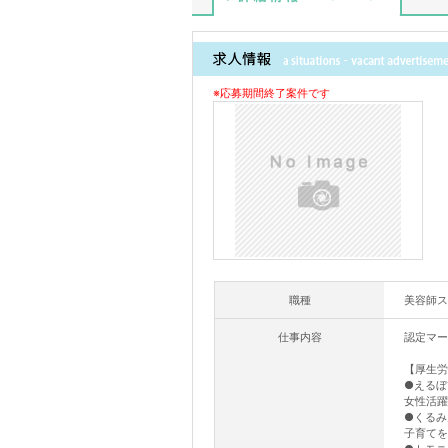
詳細情報
※応募期間終了案件です
職種
美容師ス
仕事内容
認定マー
【厚生労
●えるぼ
女性活躍
●くるみ
子育てを