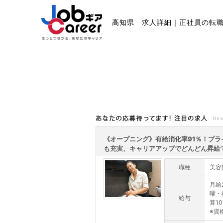
高知県 求人詳細｜正社員の転
あなたの応募待ってます!注目の求人
《オープニング》有給消化率91％！プラ
も充実、キャリアアップでどんどん昇給で.
職種
美容
月給
曜・
給与
算1
※資