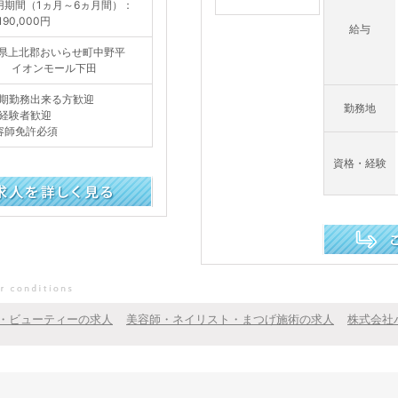
用期間（1ヵ月～6ヵ月間）：
90,000円
給与
県上北郡おいらせ町中野平
-1 イオンモール下田
期勤務出来る方歓迎
勤務地
経験者歓迎
容師免許必須
資格・経験
この求人を詳し
・ビューティーの求人
美容師・ネイリスト・まつげ施術の求人
株式会社