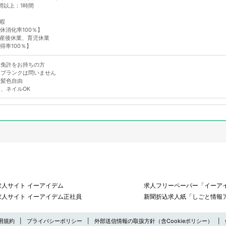
間以上：1時間
暇
消化率100％】
産後休業、育児休業
率100％】
師免許をお持ちの方
・ブランクは問いません
・髪色自由
、ネイルOK
求人サイト イーアイデム
求人フリーペーパー「イーアイ
求人サイト イーアイデム正社員
新聞折込求人紙「しごと情報
用規約
プライバシーポリシー
外部送信情報の取扱方針（含Cookieポリシー）