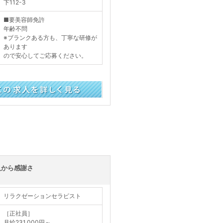
下112-3
■要美容師免許
年齢不問
※ブランクある方も、丁寧な研修が
あります
ので安心してご応募ください。
く見る
人から感謝さ
リラクゼーションセラピスト
［正社員］
月給231,000円～