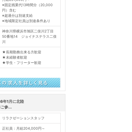
※固定残業代13時間分（20,000
円）含む
※超過分は別途支給
※地域限定社員は別途条件あり
神奈川県横浜市旭区二俣川2丁目
50番地14 ジョイナステラス二俣
川
★長期勤務出来る方歓迎
★未経験者歓迎
★学生・フリーター歓迎
く見る
6年1月に北陸
参...
リラクゼーションスタッフ
正社員：月給204,000円～