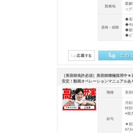
愛媛
勤務地
ッグ
◆美
◆年
資格・経験
◆髪
◆ピ
この求人を詳しく見る
［美容師免許必須］美容師積極採用中★
安定！動画オペレーションマニュアルあ
職種
美容
月給2
特別
※能
給与
★固
67,