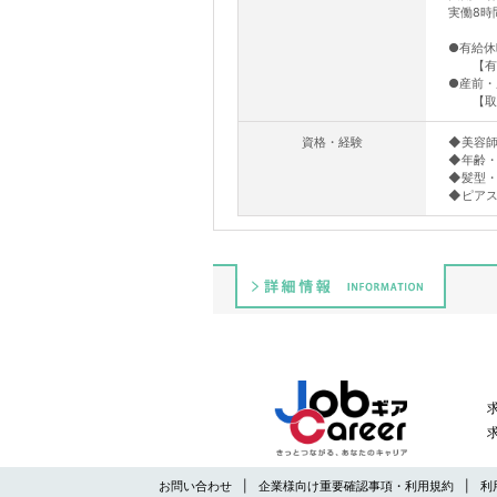
実働8時
●有給休
【有休
●産前・
【取得
資格・経験
◆美容
◆年齢
◆髪型
◆ピアス
詳細情報
お問い合わせ
企業様向け重要確認事項・利用規約
利