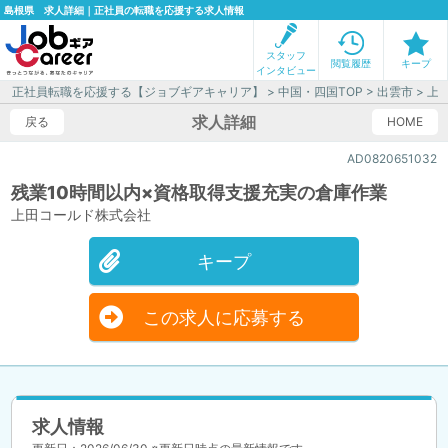
島根県 求人詳細｜正社員の転職を応援する求人情報
スタッフ
閲覧履歴
キープ
インタビュー
正社員転職を応援する【ジョブギアキャリア】
>
中国・四国TOP
>
出雲市
> 上
求人詳細
戻る
HOME
AD0820651032
残業10時間以内×資格取得支援充実の倉庫作業
上田コールド株式会社
キープ
この求人に応募する
求人情報