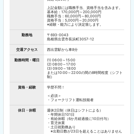
【具体的な業務内容】
・ フォークリフトでの荷物の積み下ろし作業
上記金額には職務手当、資格手当を含みます。
・ 先入れ先出しによる在庫管理
基本給：170,000円～200,000円
・ 商品のラッピング・梱包作業
職務手当：60,000円～80,000円
・ 預かり商品の管理・整理整頓
資格手当：5,000円～20,000円
・ 倉庫内の清掃・環境整備 等
※経験・能力により決定致します。
【フォロー体制例】
入社後は先輩スタッフがマンツーマンで指導。
勤務地
〒693-0043
倉庫レイアウトの説明から始まり、フォークリ
島根県出雲市長浜町3057-12
フトの操作確認、商品の取り扱い方法まで段階
的に覚えていただきます。不明点はいつでも質
交通アクセス
西出雲駅から車8分
問できる環境を整えています。
>>不安があれば面接でお話しください！
勤務時間・曜日
(1) 06:00～15:00
仕事内容、サポート体制、待遇面など気になる
(2) 08:00～17:00
点はすべて面接時に回答いたします！
(3) 09:00～18:00
お気軽にお問い合わせください！
または10:00～22:00の間の8時間程度（シフト
制）
資格・経験
学歴不問！
＜必須＞
・フォークリフト運転技能者
休日・休暇
週休2日制（休日はシフトによる）
・年間休日101日
・有給休暇（6か月経過後に10日付与）
・育児休業
・土日祝勤務あり
※出勤日数が23日を超えることはありません