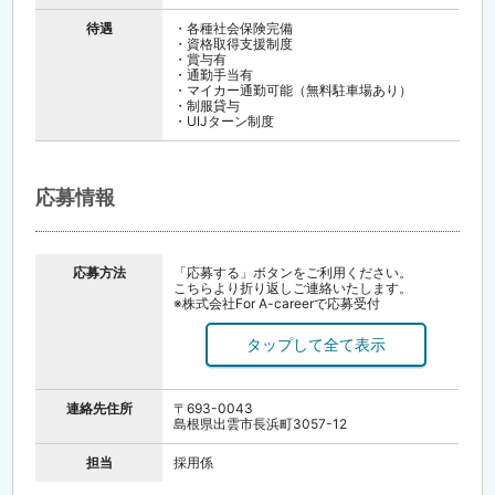
待遇
・各種社会保険完備
・資格取得支援制度
・賞与有
・通勤手当有
・マイカー通勤可能（無料駐車場あり）
・制服貸与
・UIJターン制度
応募情報
応募方法
「応募する」ボタンをご利用ください。
こちらより折り返しご連絡いたします。
※株式会社For A-careerで応募受付
※当社は採用コンサルタント会社として求人を
出稿しております。
（人材紹介や派遣ではございません。）
連絡先住所
〒693-0043
島根県出雲市長浜町3057-12
担当
採用係