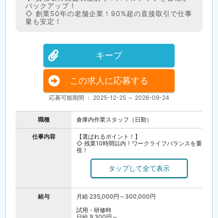
バックアップ！
◇ 創業50年の老舗企業！90%超の直接取引で仕事
量も安定！
キープ
この求人に応募する
応募可能期間 ： 2025-12-25 ～ 2026-09-24
職種
倉庫内作業スタッフ（日勤）
仕事内容
【選ばれるポイント！】
◇ 残業10時間以内！ワークライフバランスを重
視！
◇ 資格取得支援制度あり！スキルアップを会社
がバックアップ！
◇ 創業50年の老舗企業！90%超の直接取引で
仕事量も安定！
【仕事内容】
給与
月給 235,000円～300,000円
冷蔵冷凍倉庫内でフォークリフトを使用した
荷物の管理・整理業務を行っていただきます。
試用・研修時
日給 9,300円～