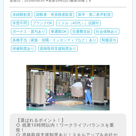
更新日：2026/06/30 ※更新日時点の最新情報です
未経験歓迎
経験者・有資格者歓迎
新卒・第二新卒歓迎
学歴不問
ブランクOK
ミドル（40代～）活躍中
ボーナス・賞与あり
車通勤OK
交通費支給
社会保険あり
各種手当（家族・役職・インセンティブなど）あり
制服貸与
研修制度あり
資格取得支援制度あり
【選ばれるポイント！】
◇ 残業10時間以内！ワークライフバランスを重
視！
◇ 資格取得支援制度あり！スキルアップを会社が