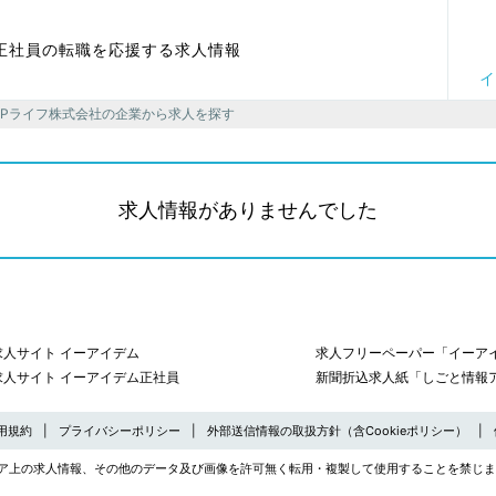
正社員の転職を応援する求人情報
イ
UPライフ株式会社の企業から求人を探す
求人情報がありませんでした
求人サイト イーアイデム
求人フリーペーパー「イーアイ
求人サイト イーアイデム正社員
新聞折込求人紙「しごと情報
用規約
プライバシーポリシー
外部送信情報の取扱方針（含Cookieポリシー）
ア上の求人情報、その他のデータ及び画像を許可無く転用・複製して使用することを禁じま