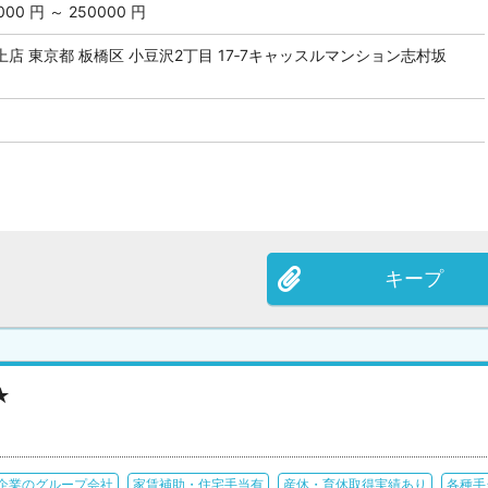
0 円 ～ 250000 円
店 東京都 板橋区 小豆沢2丁目 17‐7キャッスルマンション志村坂
キープ
★
企業のグループ会社
家賃補助・住宅手当有
産休・育休取得実績あり
各種手