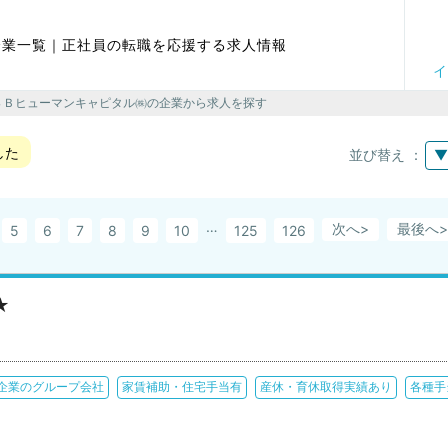
企業一覧｜正社員の転職を応援する求人情報
イ
 ＳＢヒューマンキャピタル㈱の企業から求人を探す
した
並び替え ：
▼
…
次へ>
最後へ
5
6
7
8
9
10
125
126
★
企業のグループ会社
家賃補助・住宅手当有
産休・育休取得実績あり
各種手