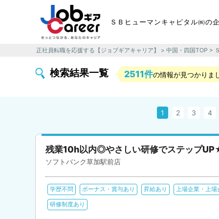
ＳＢヒューマンキャピタル㈱の
正社員転職を応援する【ジョブギアキャリア】
>
中国・四国TOP
>
検索結果一覧
2511件
の情報が見つかりま
1
2
3
4
残業10h以内◎やさしい研修でステップUP
ソフトバンク草加駅前店
学歴不問
ボーナス・賞与あり
昇給あり
上場企業・上場
研修制度あり