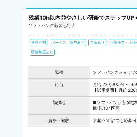
残業10h以内◎やさしい研修でステップUP
ソフトバンク新習志野店
学歴不問
ボーナス・賞与あり
昇給あり
上場企業・上場
研修制度あり
職種
ソフトバンクショップ
給与
月給 220,000円 ～
【試用期間】月給 22000
勤務地
■ソフトバンク新習志野
棟1階104区画
資格・経験
学歴不問 誰でも応募可