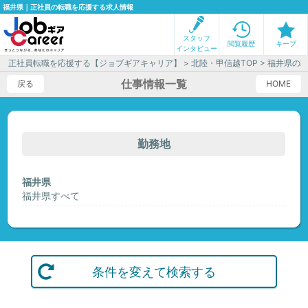
福井県｜正社員の転職を応援する求人情報
スタッフ
閲覧履歴
キープ
インタビュー
正社員転職を応援する【ジョブギアキャリア】
>
北陸・甲信越TOP
> 福井県の
仕事情報一覧
戻る
HOME
勤務地
福井県
福井県すべて
条件を変えて検索する