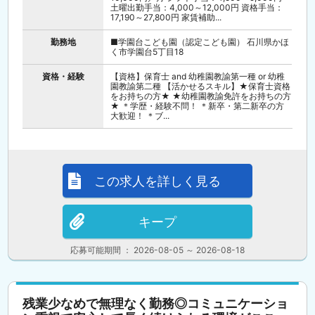
土曜出勤手当：4,000～12,000円 資格手当：
17,190～27,800円 家賃補助...
勤務地
■学園台こども園（認定こども園） 石川県かほ
く市学園台5丁目18
資格・経験
【資格】保育士 and 幼稚園教諭第一種 or 幼稚
園教諭第二種 【活かせるスキル】★保育士資格
をお持ちの方★ ★幼稚園教諭免許をお持ちの方
★ ＊学歴・経験不問！ ＊新卒・第二新卒の方
大歓迎！ ＊ブ...
この求人を詳しく見る
キープ
応募可能期間 ： 2026-08-05 ～ 2026-08-18
残業少なめで無理なく勤務◎コミュニケーショ