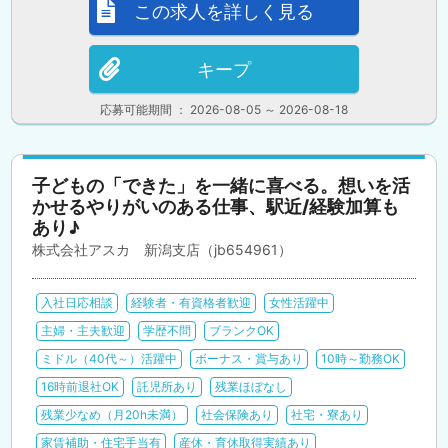
この求人を詳しく見る
キープ
応募可能期間 ： 2026-08-05 ～ 2026-08-18
子どもの「できた」を一緒に喜べる。想いを活
かせるやりがいのある仕事、駅近/経験加算も
あり♪
株式会社アスカ 新潟支店（jb654961）
入社日応相談
経験者・有資格者歓迎
女性活躍中
主婦・主夫歓迎
学歴不問
ブランクOK
ミドル（40代～）活躍中
ボーナス・賞与あり
10時～勤務OK
16時前退社OK
託児所あり
残業ほぼなし
残業少なめ（月20h未満）
社会保険あり
社宅・寮あり
家賃補助・住宅手当有
産休・育休取得実績あり