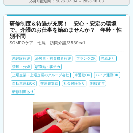
応募可能期間 ： 2026-07-04 ～ 2026-10-03
研修制度＆待遇が充実！ 安心・安定の環境
で、介護のお仕事を始めませんか？ 年齢・性
別不問
SOMPOケア 七尾 訪問介護/3539ca1
未経験歓迎
経験者・有資格者歓迎
ブランクOK
昇給あり
禁煙・分煙
駅直結・駅チカ
上場企業・上場企業のグループ会社
車通勤OK
バイク通勤OK
自転車通勤OK
交通費支給
社会保険あり
制服貸与
研修制度あり