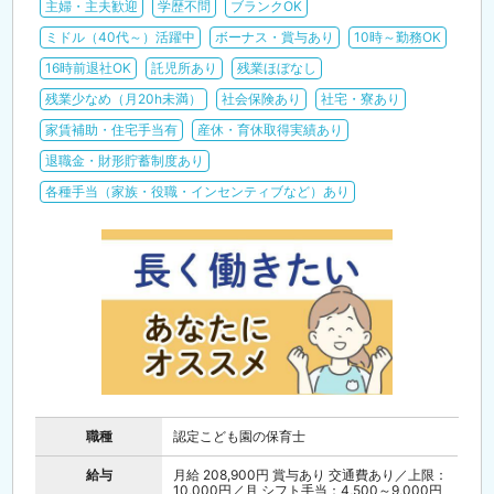
主婦・主夫歓迎
学歴不問
ブランクOK
ミドル（40代～）活躍中
ボーナス・賞与あり
10時～勤務OK
16時前退社OK
託児所あり
残業ほぼなし
残業少なめ（月20h未満）
社会保険あり
社宅・寮あり
家賃補助・住宅手当有
産休・育休取得実績あり
退職金・財形貯蓄制度あり
各種手当（家族・役職・インセンティブなど）あり
職種
認定こども園の保育士
給与
月給 208,900円 賞与あり 交通費あり／上限：
10,000円／月 シフト手当：4,500～9,000円