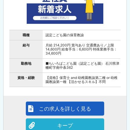
職種
認定こども園の保育教諭
給与
月給 214,200円 賞与あり 交通費あり／上限
14,600円 給食手当：6,600円 特殊業務手当：
34,600円
勤務地
■ちいろばこども園（認定こども園） 石川県津
幡町字南中条362
資格・経験
【資格】保育士 and 幼稚園教諭第二種 or 幼稚
園教諭第一種 【活かせるスキル】不問
この求人を詳しく見る
キープ