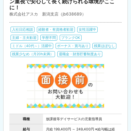
ン重視で安心して長く続けられる環境がここ
に！
株式会社アスカ 新潟支店（jb638689）
入社日応相談
経験者・有資格者歓迎
女性活躍中
主婦・主夫歓迎
学歴不問
ブランクOK
ミドル（40代～）活躍中
ボーナス・賞与あり
残業ほぼなし
残業少なめ（月20h未満）
退職金・財形貯蓄制度あり
職種
放課後等デイサービスの児童指導員
給与
月給 199,400円 ～ 249,400円 ※給与幅は経