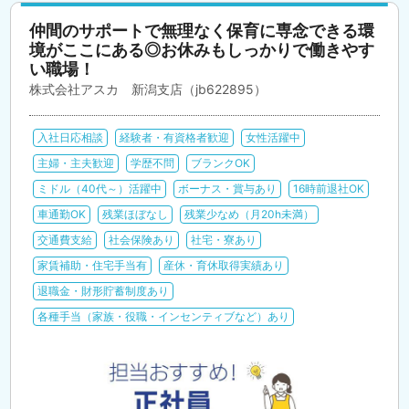
仲間のサポートで無理なく保育に専念できる環
境がここにある◎お休みもしっかりで働きやす
い職場！
株式会社アスカ 新潟支店（jb622895）
入社日応相談
経験者・有資格者歓迎
女性活躍中
主婦・主夫歓迎
学歴不問
ブランクOK
ミドル（40代～）活躍中
ボーナス・賞与あり
16時前退社OK
車通勤OK
残業ほぼなし
残業少なめ（月20h未満）
交通費支給
社会保険あり
社宅・寮あり
家賃補助・住宅手当有
産休・育休取得実績あり
退職金・財形貯蓄制度あり
各種手当（家族・役職・インセンティブなど）あり