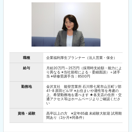
職種
企業福利厚生プランナー（法人営業・保全）
給与
月給20万円～25万円（採用時支給額・能力によ
り異なる ※当社規程による・委細面談）＋諸手
当 ※研修受講手当：8500円
勤務地
金沢支社 能登営業所 石川県七尾市山王町ソ部
41-8 原田ビル1F ※お住まいや適性等を考慮の
上、希望勤務地を選べます ★各支店の住所・交
通アクセス等はホームページよりご確認くださ
い
資格・経験
高卒以上の方 ※定年65歳 未経験大歓迎 試用期
間あり（2か月※同条件）