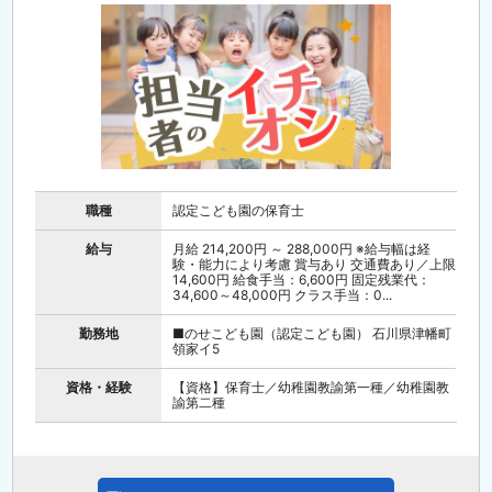
職種
認定こども園の保育士
給与
月給 214,200円 ～ 288,000円 ※給与幅は経
験・能力により考慮 賞与あり 交通費あり／上限
14,600円 給食手当：6,600円 固定残業代：
34,600～48,000円 クラス手当：0...
勤務地
■のせこども園（認定こども園） 石川県津幡町
領家イ5
資格・経験
【資格】保育士／幼稚園教諭第一種／幼稚園教
諭第二種