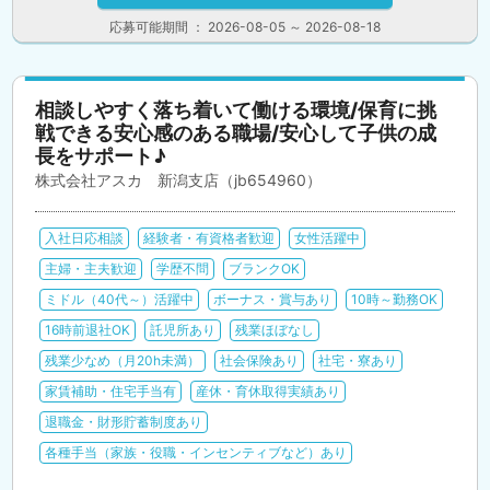
応募可能期間 ： 2026-08-05 ～ 2026-08-18
相談しやすく落ち着いて働ける環境/保育に挑
戦できる安心感のある職場/安心して子供の成
長をサポート♪
株式会社アスカ 新潟支店（jb654960）
入社日応相談
経験者・有資格者歓迎
女性活躍中
主婦・主夫歓迎
学歴不問
ブランクOK
ミドル（40代～）活躍中
ボーナス・賞与あり
10時～勤務OK
16時前退社OK
託児所あり
残業ほぼなし
残業少なめ（月20h未満）
社会保険あり
社宅・寮あり
家賃補助・住宅手当有
産休・育休取得実績あり
退職金・財形貯蓄制度あり
各種手当（家族・役職・インセンティブなど）あり