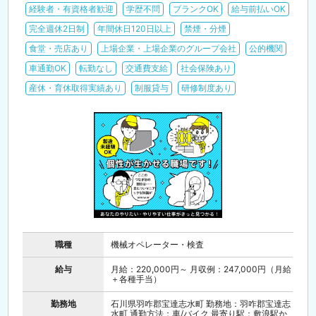
経験者・有資格者歓迎
学歴不問
ブランクOK
給与前払いOK
完全週休2日制
年間休日120日以上
禁煙・分煙
食堂・売店あり
上場企業・上場企業のグループ会社
公的機関
車通勤OK
転勤なし
交通費支給
社会保険あり
産休・育休取得実績あり
制服貸与
研修制度あり
職種
機械オペレーター・検査
給与
月給：220,000円～ 月収例：247,000円（月給
＋各種手当）
勤務地
石川県羽咋郡宝達志水町 勤務地：羽咋郡宝達志
水町 通勤方法：車/バイク 最寄り駅：敷浪駅か