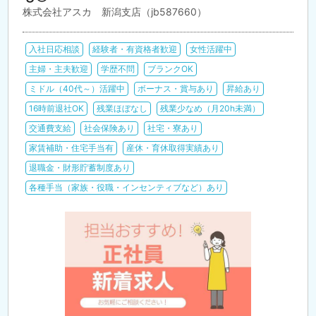
株式会社アスカ 新潟支店（jb587660）
入社日応相談
経験者・有資格者歓迎
女性活躍中
主婦・主夫歓迎
学歴不問
ブランクOK
ミドル（40代～）活躍中
ボーナス・賞与あり
昇給あり
16時前退社OK
残業ほぼなし
残業少なめ（月20h未満）
交通費支給
社会保険あり
社宅・寮あり
家賃補助・住宅手当有
産休・育休取得実績あり
退職金・財形貯蓄制度あり
各種手当（家族・役職・インセンティブなど）あり