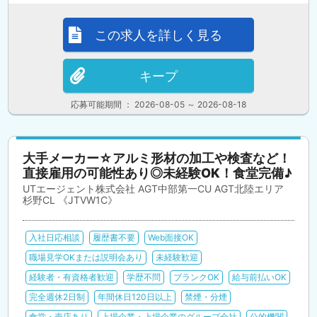
この求人を詳しく見る
キープ
応募可能期間 ： 2026-08-05 ～ 2026-08-18
大手メーカー☆アルミ形材の加工や検査など！
直接雇用の可能性あり◎未経験OK！食堂完備♪
UTエージェント株式会社 AGT中部第一CU AGT北陸エリア
杉野CL 《JTVW1C》
入社日応相談
履歴書不要
Web面接OK
職場見学OKまたは説明会あり
未経験歓迎
経験者・有資格者歓迎
学歴不問
ブランクOK
給与前払いOK
完全週休2日制
年間休日120日以上
禁煙・分煙
食堂・売店あり
上場企業・上場企業のグループ会社
公的機関