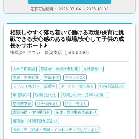
応募可能期間 ： 2026-07-04 ～ 2026-10-03
相談しやすく落ち着いて働ける環境/保育に挑
戦できる安心感のある職場/安心して子供の成
長をサポート♪
株式会社アスカ 新潟支店（jb656066）
入社日応相談
経験者・有資格者歓迎
女性活躍中
主婦・主夫歓迎
学歴不問
ブランクOK
ミドル（40代～）活躍中
ボーナス・賞与あり
16時前退社OK
車通勤OK
残業ほぼなし
残業少なめ（月20h未満）
交通費支給
社会保険あり
社宅・寮あり
家賃補助・住宅手当有
産休・育休取得実績あり
退職金・財形貯蓄制度あり
各種手当（家族・役職・インセンティブなど）あり