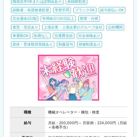
職場見学OKまたは説明会あり
未経験歓迎
経験者・有資格者歓迎
学歴不問
ブランクOK
給与前払いOK
完全週休2日制
年間休日120日以上
禁煙・分煙
食堂・売店あり
上場企業・上場企業のグループ会社
公的機関
車通勤OK
転勤なし
交通費支給
社会保険あり
産休・育休取得実績あり
制服貸与
研修制度あり
職種
機械オペレーター・梱包・検査
給与
月給：200,000円～ 月収例：224,000円（月給
＋各種手当）