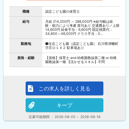
職種
認定こども園の保育士
給与
月給 214,200円 ～ 288,000円 ※給与幅は経
験・能力により考慮 賞与あり 交通費あり／上限
14,600円 給食手当：6,600円 固定残業代：
34,600～48,000円 クラス手当：0...
勤務地
■住吉こども園（認定こども園） 石川県津幡町
字庄ロ１４２ 駐車場あり
資格・経験
【資格】保育士 and 幼稚園教諭第二種 or 幼稚
園教諭第一種 【活かせるスキル】不問
この求人を詳しく見る
キープ
応募可能期間 ： 2026-08-05 ～ 2026-08-18