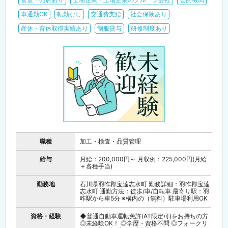
車通勤OK
転勤なし
交通費支給
社会保険あり
産休・育休取得実績あり
制服貸与
研修制度あり
職種
加工・検査・品質管理
給与
月給：200,000円～ 月収例：225,000円(月給
＋各種手当)
勤務地
石川県羽咋郡宝達志水町 勤務詳細：羽咋郡宝達
志水町 通勤方法：徒歩/車/自転車 最寄り駅：羽
咋駅から車5分 ※構内の（無料）駐車場利用OK
資格・経験
◆普通自動車運転免許(AT限定可)をお持ちの方
◎未経験OK！ ◎学歴・資格不問 ◎フォークリ