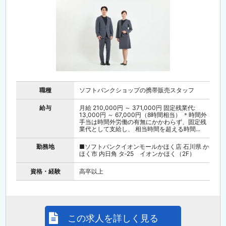
職種
ソフトバンクショップの携帯販売スタッフ
給与
月給 210,000円 ～ 371,000円 固定残業代:
13,000円 ～ 67,000円（8時間相当） ＊時間外
手当は時間外労働の有無にかかわらず、固定残
業代として支給し、 相当時間を超える時間...
勤務地
■ソフトバンクイオンモールかほく店 石川県 か
ほく市 内日角 タ‐25 イオンかほく（2F）
資格・経験
高卒以上
この求人を詳しく見る