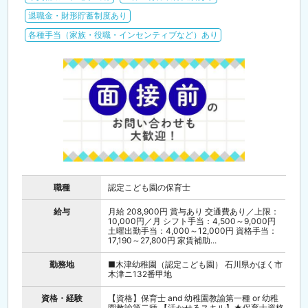
退職金・財形貯蓄制度あり
各種手当（家族・役職・インセンティブなど）あり
職種
認定こども園の保育士
給与
月給 208,900円 賞与あり 交通費あり／上限：
10,000円／月 シフト手当：4,500～9,000円
土曜出勤手当：4,000～12,000円 資格手当：
17,190～27,800円 家賃補助...
勤務地
■木津幼稚園（認定こども園） 石川県かほく市
木津ニ132番甲地
資格・経験
【資格】保育士 and 幼稚園教諭第一種 or 幼稚
園教諭第二種 【活かせるスキル】★保育士資格