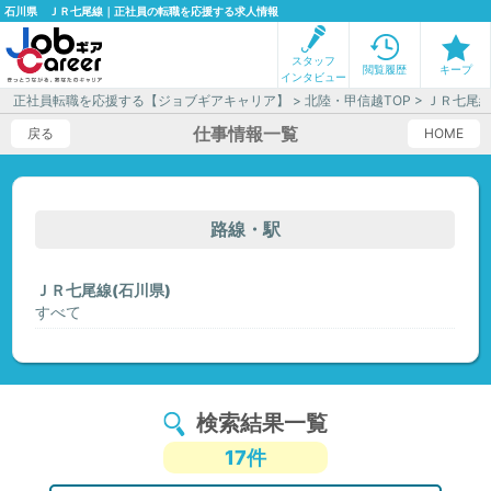
石川県 ＪＲ七尾線｜正社員の転職を応援する求人情報
スタッフ
閲覧履歴
キープ
インタビュー
正社員転職を応援する【ジョブギアキャリア】
>
北陸・甲信越TOP
> ＪＲ七尾
仕事情報一覧
戻る
HOME
路線・駅
ＪＲ七尾線(石川県)
すべて
検索結果一覧
17件