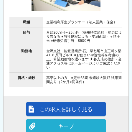
職種
企業福利厚生プランナー（法人営業・保全）
給与
月給20万円～25万円（採用時支給額・能力によ
り異なる ※当社規程による・委細面談）＋諸手
当 ※研修受講手当：8500円
勤務地
金沢支社 能登営業所 石川県七尾市山王町ソ部
41-8 原田ビル1F ※お住まいや適性等を考慮の
上、希望勤務地を選べます ★各支店の住所・交
通アクセス等はホームページよりご確認くださ
い
資格・経験
高卒以上の方 ※定年65歳 未経験大歓迎 試用期
間あり（2か月※同条件）
この求人を詳しく見る
キープ