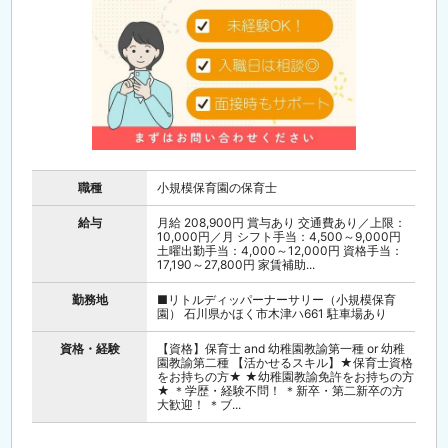
職種
小規模保育園の保育士
給与
月給 208,900円 賞与あり 交通費あり／上限：
10,000円／月 シフト手当：4,500～9,000円
土曜出勤手当：4,000～12,000円 資格手当：
17,190～27,800円 家賃補助...
勤務地
■リトルディッパーナーサリー（小規模保育
園） 石川県かほく市木津ハ661 駐車場あり
資格・経験
【資格】保育士 and 幼稚園教諭第一種 or 幼稚
園教諭第二種 【活かせるスキル】★保育士資格
をお持ちの方★ ★幼稚園教諭免許をお持ちの方
★ ＊学歴・経験不問！ ＊新卒・第二新卒の方
大歓迎！ ＊ブ...