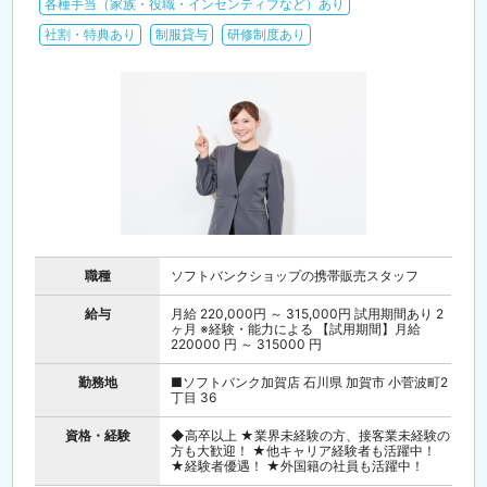
各種手当（家族・役職・インセンティブなど）あり
社割・特典あり
制服貸与
研修制度あり
職種
ソフトバンクショップの携帯販売スタッフ
給与
月給 220,000円 ～ 315,000円 試用期間あり 2
ヶ月 ※経験・能力による 【試用期間】月給
220000 円 ～ 315000 円
勤務地
■ソフトバンク加賀店 石川県 加賀市 小菅波町2
丁目 36
資格・経験
◆高卒以上 ★業界未経験の方、接客業未経験の
方も大歓迎！ ★他キャリア経験者も活躍中！
★経験者優遇！ ★外国籍の社員も活躍中！