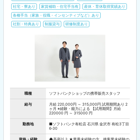
社宅・寮あり
家賃補助・住宅手当有
産休・育休取得実績あり
各種手当（家族・役職・インセンティブなど）あり
社割・特典あり
制服貸与
研修制度あり
職種
ソフトバンクショップの携帯販売スタッフ
給与
月給 220,000円 ～ 315,000円 試用期間あり 2
ヶ月 ※経験・能力による 【試用期間】月給
220000 円 ～ 315000 円
勤務地
■ソフトバンク有松店 石川県 金沢市 有松3丁目
6‐30
資格・経験
◆高卒以上 ★業界未経験の方、接客業未経験の