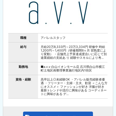
職種
アパレルスタッフ
給与
月給20万8,333円～23万3,334円 研修中 時給
1,200円～1,400円（研修期間6ヶ月 習熟度によ
り変動） ・店舗売上予算達成度合いに応じて別
途業績給の支給あ り 経験やスキルにより考...
勤務地
■a.v.v 白山イオンモール店 石川県白山市横江
町土地区画整理事業施行地区内1街区
資格・経験
高卒以上◎未経験OK ・アパレル販売経験者優
遇 ・フリーター・主婦・主夫、歓迎 ＜こんな方
にオススメ＞ ファッションが好き 洋服が好き
最新トレンドや流行に興味がある コーディネー
トに興味がある デ...