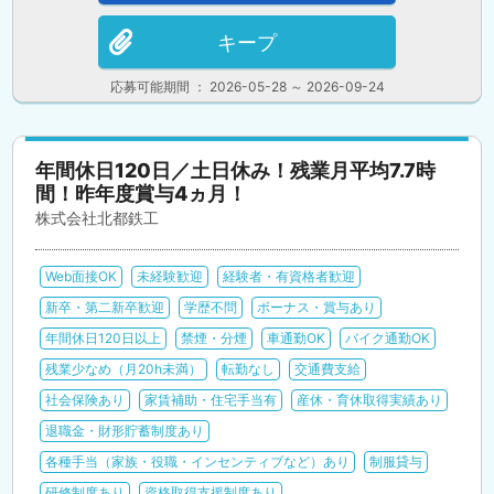
キープ
応募可能期間 ： 2026-05-28 ～ 2026-09-24
年間休日120日／土日休み！残業月平均7.7時
間！昨年度賞与4ヵ月！
株式会社北都鉄工
Web面接OK
未経験歓迎
経験者・有資格者歓迎
新卒・第二新卒歓迎
学歴不問
ボーナス・賞与あり
年間休日120日以上
禁煙・分煙
車通勤OK
バイク通勤OK
残業少なめ（月20h未満）
転勤なし
交通費支給
社会保険あり
家賃補助・住宅手当有
産休・育休取得実績あり
退職金・財形貯蓄制度あり
各種手当（家族・役職・インセンティブなど）あり
制服貸与
研修制度あり
資格取得支援制度あり