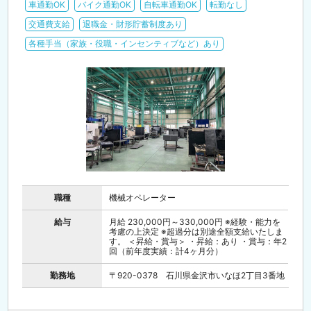
車通勤OK
バイク通勤OK
自転車通勤OK
転勤なし
交通費支給
退職金・財形貯蓄制度あり
各種手当（家族・役職・インセンティブなど）あり
職種
機械オペレーター
給与
月給 230,000円～330,000円 ※経験・能力を
考慮の上決定 ※超過分は別途全額支給いたしま
す。 ＜昇給・賞与＞ ・昇給：あり ・賞与：年2
回（前年度実績：計4ヶ月分）
勤務地
〒920-0378 石川県金沢市いなほ2丁目3番地