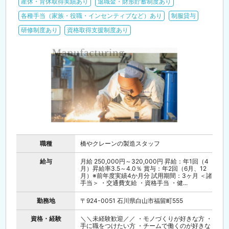
産休・育休取得実績あり
退職金・財形貯蓄制度あり
各種手当（家族・役職・インセンティブなど）あり
制服貸与
研修制度あり
資格取得支援制度あり
職種
橋やクレーンの製造スタッフ
給与
月給 250,000円～320,000円 昇給：年1回（4
月）昇給率3.5～4.0％ 賞与：年2回（6月、12
月）※前年度実績4か月分 試用期間：3ヶ月 ＜諸
手当＞ ・交通費支給 ・資格手当 ・健...
勤務地
〒924-0051 石川県白山市福留町555
資格・経験
＼＼未経験歓迎／／ ・モノづくりが好きな方 ・
手に職をつけたい方 ・チームで働くのが好きな