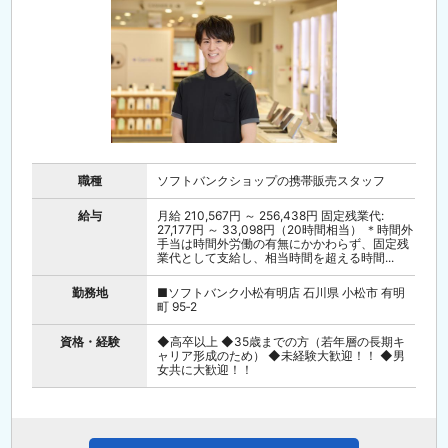
職種
ソフトバンクショップの携帯販売スタッフ
給与
月給 210,567円 ～ 256,438円 固定残業代:
27,177円 ～ 33,098円（20時間相当） ＊時間外
手当は時間外労働の有無にかかわらず、固定残
業代として支給し、相当時間を超える時間...
勤務地
■ソフトバンク小松有明店 石川県 小松市 有明
町 95‐2
資格・経験
◆高卒以上 ◆35歳までの方（若年層の長期キ
ャリア形成のため） ◆未経験大歓迎！！ ◆男
女共に大歓迎！！