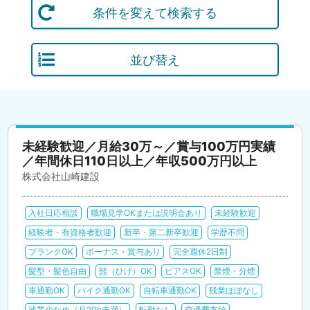
条件を変えて検索する
並び替え
未経験歓迎／月給30万～／賞与100万円実績
／年間休日110日以上／年収500万円以上
株式会社山崎建設
入社日応相談
職場見学OKまたは説明会あり
未経験歓迎
経験者・有資格者歓迎
新卒・第二新卒歓迎
学歴不問
ブランクOK
ボーナス・賞与あり
完全週休2日制
髪型・髪色自由
髭（ひげ）OK
ピアスOK
禁煙・分煙
車通勤OK
バイク通勤OK
自転車通勤OK
残業ほぼなし
残業少なめ（月20h未満）
転勤なし
交通費支給