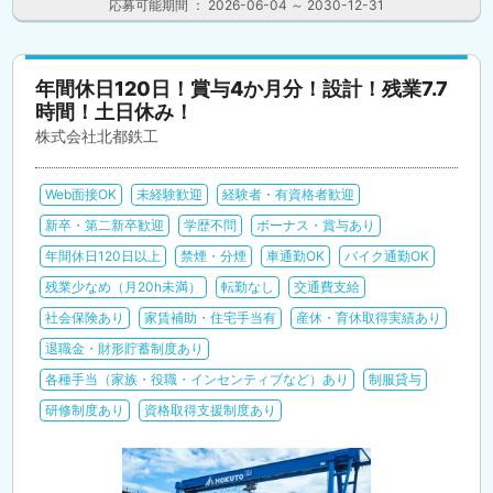
応募可能期間 ： 2026-06-04 ～ 2030-12-31
年間休日120日！賞与4か月分！設計！残業7.7
時間！土日休み！
株式会社北都鉄工
Web面接OK
未経験歓迎
経験者・有資格者歓迎
新卒・第二新卒歓迎
学歴不問
ボーナス・賞与あり
年間休日120日以上
禁煙・分煙
車通勤OK
バイク通勤OK
残業少なめ（月20h未満）
転勤なし
交通費支給
社会保険あり
家賃補助・住宅手当有
産休・育休取得実績あり
退職金・財形貯蓄制度あり
各種手当（家族・役職・インセンティブなど）あり
制服貸与
研修制度あり
資格取得支援制度あり