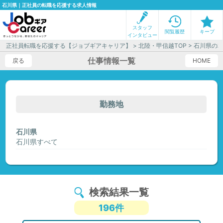
石川県｜正社員の転職を応援する求人情報
スタッフ
閲覧履歴
キープ
インタビュー
正社員転職を応援する【ジョブギアキャリア】
>
北陸・甲信越TOP
> 石川県の
仕事情報一覧
戻る
HOME
勤務地
石川県
石川県すべて
検索結果一覧
196件