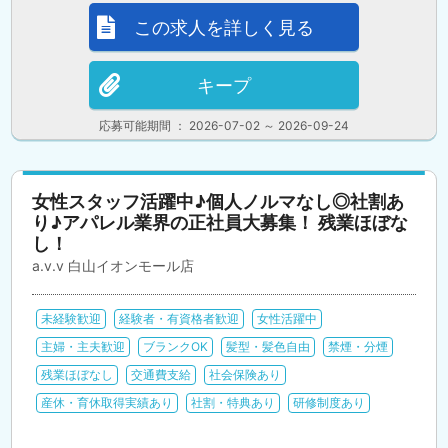
この求人を詳しく見る
キープ
応募可能期間 ： 2026-07-02 ～ 2026-09-24
女性スタッフ活躍中♪個人ノルマなし◎社割あ
り♪アパレル業界の正社員大募集！ 残業ほぼな
し！
a.v.v 白山イオンモール店
未経験歓迎
経験者・有資格者歓迎
女性活躍中
主婦・主夫歓迎
ブランクOK
髪型・髪色自由
禁煙・分煙
残業ほぼなし
交通費支給
社会保険あり
産休・育休取得実績あり
社割・特典あり
研修制度あり