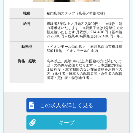
職種
精肉店舗スタッフ（店長／幹部候補）
給与
経験者3年以上／月給212,000円～ ※経験・能
力等考慮いたします ※残業手当は1分単位で全
額支給いたします 月収例／274,400円（基本給
212,000円＋残業40時間相当分62,400円）年...
勤務地
＜イオンモール白山店＞ 石川県白山市横江町
5001番地 イオンモール白山内
資格・経験
高卒以上、経験3年以上 外国籍の方に関しては
以下の条件が必須となります ・日本語能力検定
１級程度 ・就労制限のない在留資格をお持ちの
方 （永住者・日本人の配偶者等・永住者の配偶
者等・定住者・特別永住者...
この求人を詳しく見る
キープ