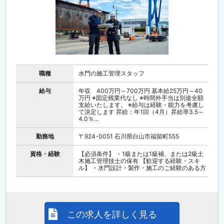
職種
水門の施工管理スタッフ
給与
年収 400万円～700万円 基本給25万円～40
万円 ※固定残業代なし ※時間外手当は別途全額
支給いたします。 ※給与は経験・能力を考慮し
て決定します 昇給：年1回（4月）昇給率3.5～
4.0％...
勤務地
〒924-0051 石川県白山市福留町555
資格・経験
【必須条件】 ・1級または1級補、または2級土
木施工管理技士の保有 【歓迎する経験・スキ
ル】 ・水門設計・製作・施工のご経験のある方
この求人を詳しく見る