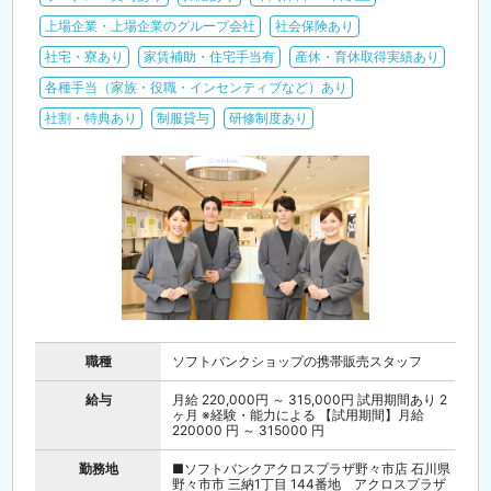
上場企業・上場企業のグループ会社
社会保険あり
社宅・寮あり
家賃補助・住宅手当有
産休・育休取得実績あり
各種手当（家族・役職・インセンティブなど）あり
社割・特典あり
制服貸与
研修制度あり
職種
ソフトバンクショップの携帯販売スタッフ
給与
月給 220,000円 ～ 315,000円 試用期間あり 2
ヶ月 ※経験・能力による 【試用期間】月給
220000 円 ～ 315000 円
勤務地
■ソフトバンクアクロスプラザ野々市店 石川県
野々市市 三納1丁目 144番地 アクロスプラザ