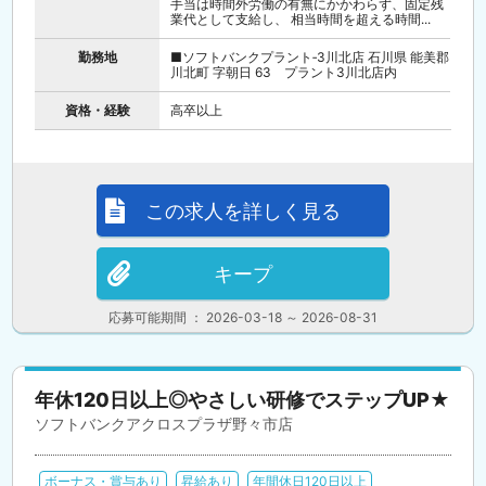
手当は時間外労働の有無にかかわらず、固定残
業代として支給し、 相当時間を超える時間...
勤務地
■ソフトバンクプラント‐3川北店 石川県 能美郡
川北町 字朝日 63 プラント3川北店内
資格・経験
高卒以上
この求人を詳しく見る
キープ
応募可能期間 ： 2026-03-18 ～ 2026-08-31
年休120日以上◎やさしい研修でステップUP★
ソフトバンクアクロスプラザ野々市店
ボーナス・賞与あり
昇給あり
年間休日120日以上