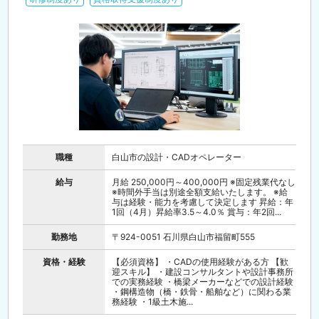
職種
白山市の設計・CADオペレーター
給与
月給 250,000円～400,000円 ※固定残業代なし
※時間外手当は別途全額支給いたします。 ※給
与は経験・能力を考慮して決定します 昇給：年
1回（4月）昇給率3.5～4.0％ 賞与：年2回...
勤務地
〒924-0051 石川県白山市福留町555
資格・経験
【必須資格】 ・CADの使用経験がある方 【歓
迎スキル】 ・建設コンサルタントや設計事務所
での実務経験 ・橋梁メーカーなどでの設計経験
・鋼構造物（橋・鉄骨・船舶など）に関わる業
務経験 ・1級土木施...