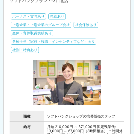
ソフトバンクプラント‐3川北店
ボーナス・賞与あり
昇給あり
上場企業・上場企業のグループ会社
社会保険あり
産休・育休取得実績あり
各種手当（家族・役職・インセンティブなど）あり
社割・特典あり
職種
ソフトバンクショップの携帯販売スタッフ
給与
月給 210,000円 ～ 371,000円 固定残業代:
13,000円 ～ 67,000円（8時間相当） ＊時間外