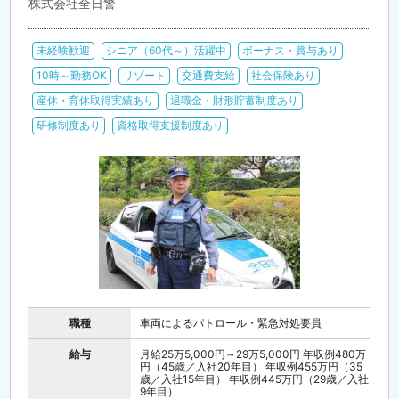
株式会社全日警
未経験歓迎
シニア（60代～）活躍中
ボーナス・賞与あり
10時～勤務OK
リゾート
交通費支給
社会保険あり
産休・育休取得実績あり
退職金・財形貯蓄制度あり
研修制度あり
資格取得支援制度あり
職種
車両によるパトロール・緊急対処要員
給与
月給25万5,000円～29万5,000円 年収例480万
円（45歳／入社20年目） 年収例455万円（35
歳／入社15年目） 年収例445万円（29歳／入社
9年目）