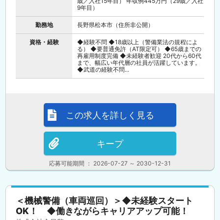
歳／入社15年目） 年収例445万円（29歳／入社
9年目）
勤務地
長野県松本市（住所非公開）
資格・経験
◆経験不問 ◆18歳以上（警備業法の規程によ
る） ◆要普通免許（AT限定可） ◆65歳までの
再雇用制度完備 ◆未経験者歓迎 20代から60代
まで、幅広い年代層の社員が活躍しています。
◆武道の経験不問...
この求人を詳しく見る
キープ
応募可能期間 ： 2026-07-27 ～ 2030-12-31
＜機械警備（車両巡回）＞◆未経験スタート
OK！ ◆働きながらキャリアアップ可能！