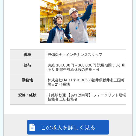
職種
設備保全・メンテナンススタッフ
給与
月給 301,000円～368,000円 試用期間：3ヶ月
あり 期間中有給休暇の使用不可
勤務地
株式会社UACJ 〒9138588福井県坂井市三国町
黒目21-1番地
資格・経験
未経験歓迎 【あれば尚可】 フォークリフト運転
技能者 玉掛技能者
この求人を詳しく見る