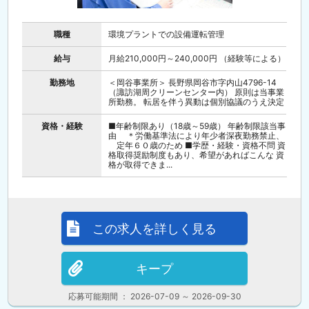
職種
環境プラントでの設備運転管理
給与
月給210,000円～240,000円 （経験等による）
勤務地
＜岡谷事業所＞ 長野県岡谷市字内山4796-14
（諏訪湖周クリーンセンター内） 原則は当事業
所勤務。 転居を伴う異動は個別協議のうえ決定
資格・経験
■年齢制限あり（18歳～59歳） 年齢制限該当事
由 ＊労働基準法により年少者深夜勤務禁止、
定年６０歳のため ■学歴・経験・資格不問 資
格取得奨励制度もあり、希望があればこんな 資
格が取得できま...
この求人を詳しく見る
キープ
応募可能期間 ： 2026-07-09 ～ 2026-09-30