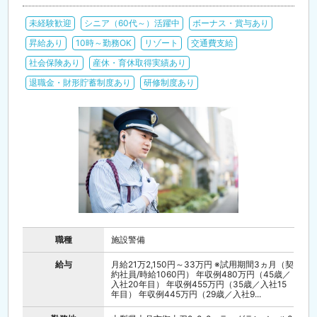
未経験歓迎
シニア（60代～）活躍中
ボーナス・賞与あり
昇給あり
10時～勤務OK
リゾート
交通費支給
社会保険あり
産休・育休取得実績あり
退職金・財形貯蓄制度あり
研修制度あり
職種
施設警備
給与
月給21万2,150円～33万円 ※試用期間3ヵ月（契
約社員/時給1060円） 年収例480万円（45歳／
入社20年目） 年収例455万円（35歳／入社15
年目） 年収例445万円（29歳／入社9...