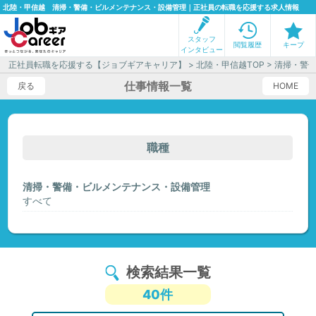
北陸・甲信越 清掃・警備・ビルメンテナンス・設備管理｜正社員の転職を応援する求人情報
スタッフ
閲覧履歴
キープ
インタビュー
正社員転職を応援する【ジョブギアキャリア】
>
北陸・甲信越TOP
> 清掃・警
仕事情報一覧
戻る
HOME
職種
清掃・警備・ビルメンテナンス・設備管理
すべて
検索結果一覧
40件