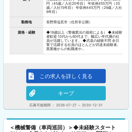
円（45歳／入社20年目） 年収例455万円（35
歳／入社15年目） 年収例445万円（29歳／入社
9年目）
勤務地
長野県塩尻市（住所非公開）
資格・経験
◆18歳以上（警備業法の規程による） ◆未経験
者歓迎 10代から60代まで、幅広い年代層の社
員が活躍しています。 ◆武道の経験不問 全日
警で活躍する社員のほとんどが武道未経験者。
異業種からの転職者や...
この求人を詳しく見る
キープ
応募可能期間 ： 2026-07-27 ～ 2030-12-31
＜機械警備（車両巡回）＞◆未経験スタート