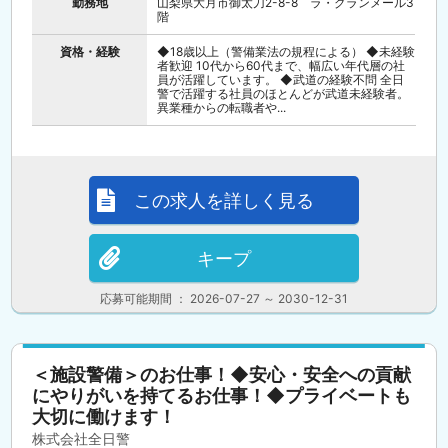
勤務地
山梨県大月市御太刀2-8-8 ラ・グランメール3
階
資格・経験
◆18歳以上（警備業法の規程による） ◆未経験
者歓迎 10代から60代まで、幅広い年代層の社
員が活躍しています。 ◆武道の経験不問 全日
警で活躍する社員のほとんどが武道未経験者。
異業種からの転職者や...
この求人を詳しく見る
キープ
応募可能期間 ： 2026-07-27 ～ 2030-12-31
＜施設警備＞のお仕事！◆安心・安全への貢献
にやりがいを持てるお仕事！◆プライベートも
大切に働けます！
株式会社全日警