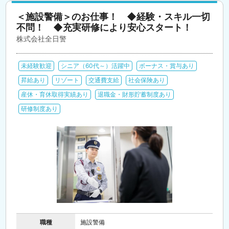
＜施設警備＞のお仕事！ ◆経験・スキル一切
不問！ ◆充実研修により安心スタート！
株式会社全日警
未経験歓迎
シニア（60代～）活躍中
ボーナス・賞与あり
昇給あり
リゾート
交通費支給
社会保険あり
産休・育休取得実績あり
退職金・財形貯蓄制度あり
研修制度あり
職種
施設警備