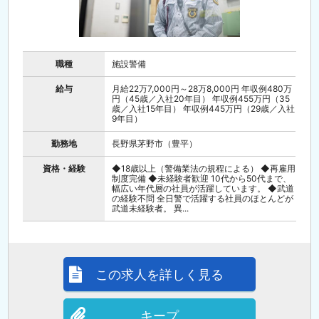
職種
施設警備
給与
月給22万7,000円～28万8,000円 年収例480万
円（45歳／入社20年目） 年収例455万円（35
歳／入社15年目） 年収例445万円（29歳／入社
9年目）
勤務地
長野県茅野市（豊平）
資格・経験
◆18歳以上（警備業法の規程による） ◆再雇用
制度完備 ◆未経験者歓迎 10代から50代まで、
幅広い年代層の社員が活躍しています。 ◆武道
の経験不問 全日警で活躍する社員のほとんどが
武道未経験者。 異...
この求人を詳しく見る
キープ