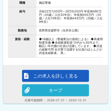
職種
施設警備
給与
月給22万7,000円～26万9,000円 年収例480万
円（45歳／入社20年目） 年収例455万円（35
歳／入社15年目） 年収例445万円（29歳／入社
9年目）
勤務地
長野県安曇野市（住所非公開）
資格・経験
◆18歳以上（警備業法の規程による） ◆再雇用
制度完備 ◆未経験者歓迎 10代から50代まで、
幅広い年代層の社員が活躍しています。 ◆武道
の経験不問 全日警で活躍する社員のほとんどが
武道未経験者。 異...
この求人を詳しく見る
キープ
応募可能期間 ： 2026-07-27 ～ 2030-12-31