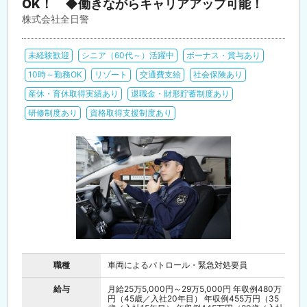
OK！ ◆働きながらキャリアアップ可能！
株式会社全日警
未経験歓迎
シニア（60代～）活躍中
ボーナス・賞与あり
10時～勤務OK
リゾート
交通費支給
社会保険あり
産休・育休取得実績あり
退職金・財形貯蓄制度あり
研修制度あり
資格取得支援制度あり
職種
車両によるパトロール・緊急対処要員
給与
月給25万5,000円～29万5,000円 年収例480万
円（45歳／入社20年目） 年収例455万円（35