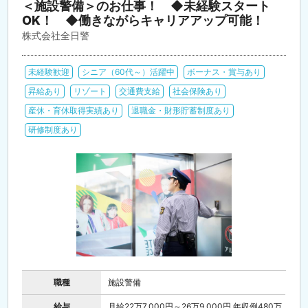
＜施設警備＞のお仕事！ ◆未経験スタート
OK！ ◆働きながらキャリアアップ可能！
株式会社全日警
未経験歓迎
シニア（60代～）活躍中
ボーナス・賞与あり
昇給あり
リゾート
交通費支給
社会保険あり
産休・育休取得実績あり
退職金・財形貯蓄制度あり
研修制度あり
職種
施設警備
給与
月給22万7,000円～26万9,000円 年収例480万