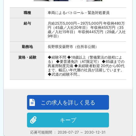
職種
車両によるパトロール・緊急対処要員
給与
月給25万5,000円～29万5,000円 年収例480万
円（45歳／入社20年目） 年収例455万円（35
歳／入社15年目） 年収例445万円（29歳／入社
9年目）
勤務地
長野県安曇野市（住所非公開）
資格・経験
◆経験不問 ◆18歳以上（警備業法の規程によ
る） ◆要普通免許（AT限定可） ◆65歳までの
再雇用制度完備 ◆未経験者歓迎 20代から60代
まで、幅広い年代層の社員が活躍しています。
◆武道の経験不問...
この求人を詳しく見る
キープ
応募可能期間 ： 2026-07-27 ～ 2030-12-31