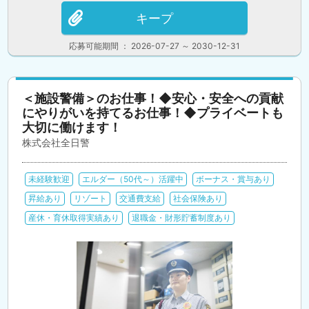
キープ
応募可能期間 ： 2026-07-27 ～ 2030-12-31
＜施設警備＞のお仕事！◆安心・安全への貢献
にやりがいを持てるお仕事！◆プライベートも
大切に働けます！
株式会社全日警
未経験歓迎
エルダー（50代～）活躍中
ボーナス・賞与あり
昇給あり
リゾート
交通費支給
社会保険あり
産休・育休取得実績あり
退職金・財形貯蓄制度あり