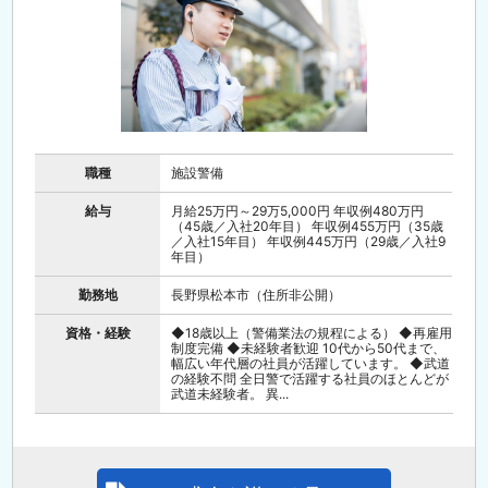
職種
施設警備
給与
月給25万円～29万5,000円 年収例480万円
（45歳／入社20年目） 年収例455万円（35歳
／入社15年目） 年収例445万円（29歳／入社9
年目）
勤務地
長野県松本市（住所非公開）
資格・経験
◆18歳以上（警備業法の規程による） ◆再雇用
制度完備 ◆未経験者歓迎 10代から50代まで、
幅広い年代層の社員が活躍しています。 ◆武道
の経験不問 全日警で活躍する社員のほとんどが
武道未経験者。 異...