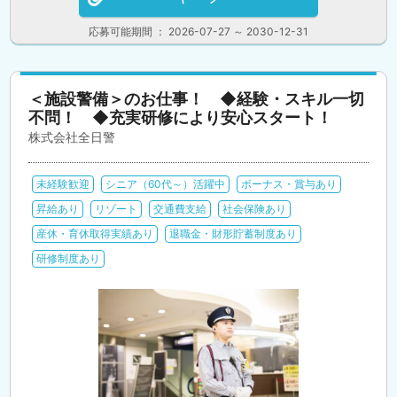
応募可能期間 ： 2026-07-27 ～ 2030-12-31
＜施設警備＞のお仕事！ ◆経験・スキル一切
不問！ ◆充実研修により安心スタート！
株式会社全日警
未経験歓迎
シニア（60代～）活躍中
ボーナス・賞与あり
昇給あり
リゾート
交通費支給
社会保険あり
産休・育休取得実績あり
退職金・財形貯蓄制度あり
研修制度あり