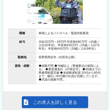
職種
車両によるパトロール・緊急対処要員
給与
月給25万円～29万円 年収例480万円（45歳／
入社20年目） 年収例455万円（35歳／入社15
年目） 年収例445万円（29歳／入社9年目）
勤務地
長野県岡谷市（住所非公開）
資格・経験
◆経験不問 ◆18歳以上（警備業法の規程によ
る） ◆要普通免許（AT限定可） ◆65歳までの
再雇用制度完備 ◆未経験者歓迎 20代から60代
まで、幅広い年代層の社員が活躍しています。
◆武道の経験不問...
この求人を詳しく見る