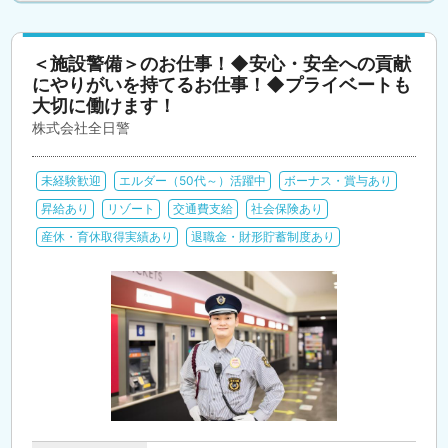
＜施設警備＞のお仕事！◆安心・安全への貢献
にやりがいを持てるお仕事！◆プライベートも
大切に働けます！
株式会社全日警
未経験歓迎
エルダー（50代～）活躍中
ボーナス・賞与あり
昇給あり
リゾート
交通費支給
社会保険あり
産休・育休取得実績あり
退職金・財形貯蓄制度あり