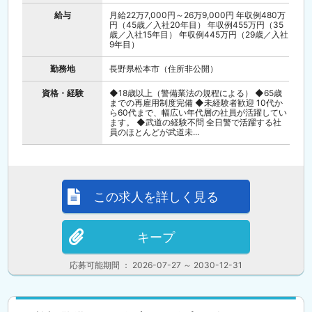
給与
月給22万7,000円～26万9,000円 年収例480万
円（45歳／入社20年目） 年収例455万円（35
歳／入社15年目） 年収例445万円（29歳／入社
9年目）
勤務地
長野県松本市（住所非公開）
資格・経験
◆18歳以上（警備業法の規程による） ◆65歳
までの再雇用制度完備 ◆未経験者歓迎 10代か
ら60代まで、幅広い年代層の社員が活躍してい
ます。 ◆武道の経験不問 全日警で活躍する社
員のほとんどが武道未...
この求人を詳しく見る
キープ
応募可能期間 ： 2026-07-27 ～ 2030-12-31