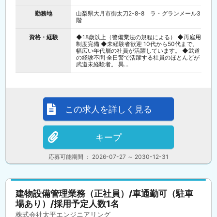
勤務地
山梨県大月市御太刀2-8-8 ラ・グランメール3
階
資格・経験
◆18歳以上（警備業法の規程による） ◆再雇用
制度完備 ◆未経験者歓迎 10代から50代まで、
幅広い年代層の社員が活躍しています。 ◆武道
の経験不問 全日警で活躍する社員のほとんどが
武道未経験者。 異...
この求人を詳しく見る
キープ
応募可能期間 ： 2026-07-27 ～ 2030-12-31
建物設備管理業務（正社員）/車通勤可（駐車
場あり）/採用予定人数1名
株式会社太平エンジニアリング