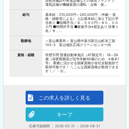
み処理施設や発電設備などの環境プラントで、
電気設備や機械装置の運転・点検・保...
給与
基本給：210,000円～240,000円 （年齢・資
格・経験等による） 上記基本給に加え下記の手
当有り ■役職手当／８，０００円～８０，００
０円 ■時間外手当 ■家族手当※規定あり 扶養１
名／８，...
勤務地
＜富山事業所＞ 富山県中新川郡立山町末三賀
103-3 富山地区広域クリーンセンター内
資格・経験
学歴不問 普通自動車免許（AT限定可） 18～59
歳（深夜勤務及び定年年齢60歳のため ※省令1
号） 業務に活かせる国家資格が会社全額負担で
取得可能です！ ＼こんな国家資格が取得できま
す！／ ・ボ...
この求人を詳しく見る
キープ
応募可能期間 ： 2026-05-21 ～ 2026-08-31