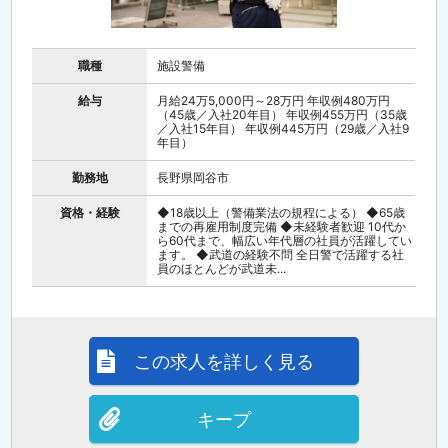
職種
施設警備
給与
月給24万5,000円～28万円 年収例480万円
（45歳／入社20年目） 年収例455万円（35歳
／入社15年目） 年収例445万円（29歳／入社9
年目）
勤務地
長野県岡谷市
資格・経験
◆18歳以上（警備業法の規程による） ◆65歳
までの再雇用制度完備 ◆未経験者歓迎 10代か
ら60代まで、幅広い年代層の社員が活躍してい
ます。 ◆武道の経験不問 全日警で活躍する社
員のほとんどが武道未...
この求人を詳しく見る
キープ