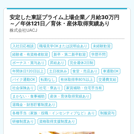
安定した東証プライム上場企業／月給30万円
～／年休121日／育休・産休取得実績あり
株式会社UACJ
入社日応相談
職場見学OKまたは説明会あり
未経験歓迎
経験者・有資格者歓迎
新卒・第二新卒歓迎
学歴不問
ボーナス・賞与あり
昇給あり
完全週休2日制
年間休日120日以上
土日祝休み
食堂・売店あり
車通勤OK
バイク通勤OK
転勤なし
有休取得率80%以上
交通費支給
社会保険あり
社宅・寮あり
家賃補助・住宅手当有
まかない・食事補助
産休・育休取得実績あり
退職金・財形貯蓄制度あり
各種手当（家族・役職・インセンティブなど）あり
制服貸与
研修制度あり
資格取得支援制度あり