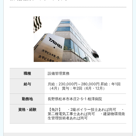
職種
設備管理業務
給与
月給：230,000円～280,000円 昇給：年1回
（4月） 賞与：年2回（6月・12月）
勤務地
長野県松本市本庄2-5-1 相澤病院
資格・経験
【免許】 ・2級ボイラー技士あれば尚可 ・
第二種電気工事士あれば尚可 ・建築物環境衛
生管理技術者あれば尚可