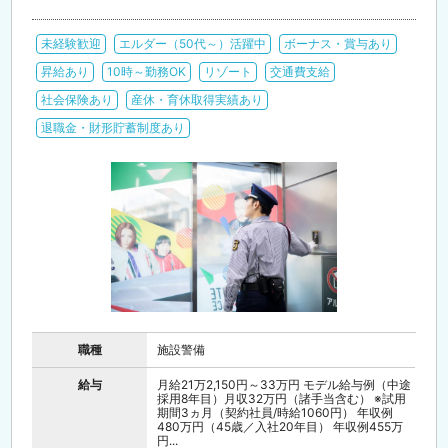
未経験歓迎
エルダー（50代～）活躍中
ボーナス・賞与あり
昇給あり
10時～勤務OK
リゾート
交通費支給
社会保険あり
産休・育休取得実績あり
退職金・財形貯蓄制度あり
職種
施設警備
給与
月給21万2,150円～33万円 モデル給与例（中途
採用8年目）月収32万円（諸手当含む） ※試用
期間3ヵ月（契約社員/時給1060円） 年収例
480万円（45歳／入社20年目） 年収例455万
円...