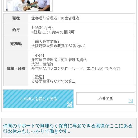
職種
旅客運行管理者・衛生管理者
月給30万円～
給与
※経験により給与の相談可
（南大阪営業所）
勤務地
大阪府泉大津市我孫子67番地の1
【必須】
旅客運行管理者・衛生管理者資格
大型二種免許
資格・経験
基本的なパソコン操作（ワード、エクセル）できる方
【歓迎】
支援学校運行などでの業...
応募する
この求人を詳しく見る
仲間のサポートで無理なく保育に専念できる環境がここにある
◎お休みもしっかりで働きやす...