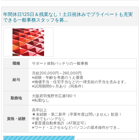
年間休日125日＆残業なし！土日祝休みでプライベートも充実
できる一般事務スタッフを募...
職種
サポート体制バッチリの一般事務
月給200,000円～260,000円
※経験・年齢を考慮のうえ優遇
給与
※物価手当・住宅手当などの一律支給の手当を含みます。
※試用期間6ヶ月あり（同条件）
大阪府羽曳野市広瀬180-1
勤務地
※転勤なし
高卒以上
★未経験・第二新卒（卒業年度は問いません）歓迎！
資格・経験
中途でもハンデなし
※要普通自動車免許（AT限定可）
※ワード・エクセルなどパソコンの基本操作ができ...