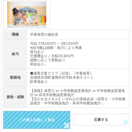
職種
学童保育の施設長
月給 278,000円 ～ 287,000円
※給与幅は経験・能力により考慮
賞与あり
給与
交通費あり／月額25,900円
経験に応じて変動あり
昇給あり...
■逢隈児童クラブ（分室）（学童保育）
勤務地
宮城県亘理町逢隈田沢字鈴木堀９３ー１
駐車場あり
【資格】保育士 or 小学校教諭普通免許 or 中学校教諭普通免
許 or 高等学校教諭普通免許
資格・経験
【活かせるスキル】いずれかの資格必須（保育士・小学校教
諭免許・中学校教諭免許・高等学校教諭免許...
応募する
この求人を詳しく見る