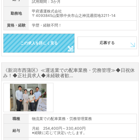
試用期間：3か月
甲府通運株式会社
勤務地
〒4093845山梨県中央市山之神流通団地3211-14
資格・経験
学歴・経験不問！
応募する
この求人を詳しく見る
《新潟市西蒲区》≪運送業での配車業務・労務管理≫◆日祝休
み！◆正社員求人◆未経験者歓...
職種
物流業での配車業務・労務管理業務
月給 254,400円～330,400円
給与
※経験に応じて決定いたします。