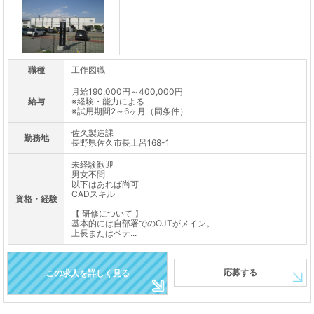
職種
工作図職
月給190,000円～400,000円
給与
※経験・能力による
※試用期間2～6ヶ月（同条件）
佐久製造課
勤務地
長野県佐久市長土呂168-1
未経験歓迎
男女不問
以下はあれば尚可
CADスキル
資格・経験
【 研修について 】
基本的には自部署でのOJTがメイン。
上長またはベテ...
応募する
この求人を詳しく見る