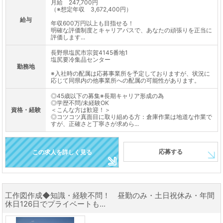
月給 247,700円
（※想定年収 3,672,400円）
給与
年収600万円以上も目指せる！
明確な評価制度とキャリアパスで、あなたの頑張りを正当に
評価します...
長野県塩尻市宗賀4145番地1
塩尻要冷集品センター
勤務地
※入社時の配属は応募事業所を予定しておりますが、状況に
応じて同県内の他事業所への配属の可能性があります。
◎45歳以下の募集※長期キャリア形成の為
◎学歴不問/未経験OK
資格・経験
＜こんな方は歓迎！＞
◎コツコツ真面目に取り組める方：倉庫作業は地道な作業で
すが、正確さと丁寧さが求めら...
応募する
この求人を詳しく見る
工作図作成◆知識・経験不問！ 昼勤のみ・土日祝休み・年間
休日126日でプライベートも...