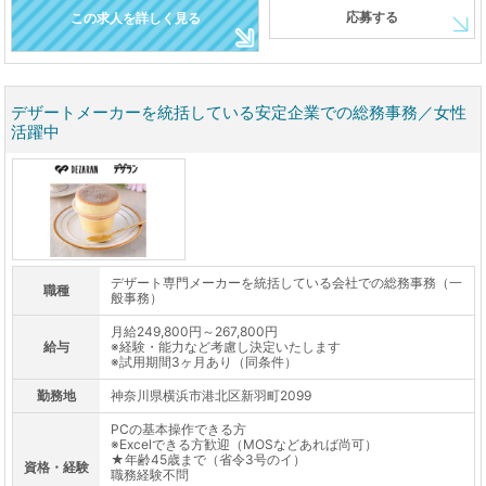
応募する
この求人を詳しく見る
デザートメーカーを統括している安定企業での総務事務／女性
活躍中
デザート専門メーカーを統括している会社での総務事務（一
職種
般事務）
月給249,800円～267,800円
給与
※経験・能力など考慮し決定いたします
※試用期間3ヶ月あり（同条件）
勤務地
神奈川県横浜市港北区新羽町2099
PCの基本操作できる方
※Excelできる方歓迎（MOSなどあれば尚可）
★年齢45歳まで（省令3号のイ）
資格・経験
職務経験不問