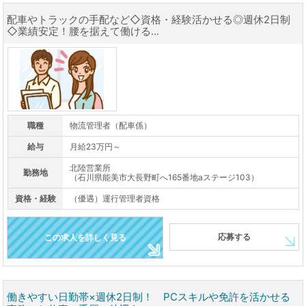
配車やトラックの手配など◇資格・経験活かせる◎週休2日制
◇業績安定！腰を据えて働ける...
職種
物流管理者（配車係）
給与
月給23万円～
北陸営業所
勤務地
（石川県能美市大長野町へ165番地aステージ103）
資格・経験
（優遇）運行管理者資格
応募する
この求人を詳しく見る
働きやすい日勤帯×週休2日制！ PCスキルや免許を活かせる