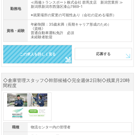
≪両備トランスポート株式会社 群馬支店 新潟営業所 ≫
新潟県新潟市西蒲区漆山7869-1
勤務地
※就業場所の変更の可能性あり（会社の定める場所）
年齢制限：35歳未満（長期キャリア形成のため）
《資格》
資格・経験
普通自動車運転免許 必須
未経験者歓迎
応募する
この求人を詳しく見る
◇倉庫管理スタッフ◇幹部候補◇完全週休2日制◇残業月20時
間程度
職種
物流センター内の管理者