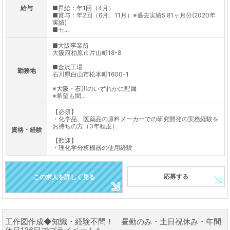
給与
■昇給：年1回（4月）
■賞与：年2回（6月、11月）※過去実績5.81ヶ月分(2020年
実績)
■モ...
■大阪事業所
大阪府柏原市片山町18-8
■金沢工場
勤務地
石川県白山市松本町1600-1
※大阪・石川のいずれかに配属
※希望も聞...
【必須】
・化学品、医薬品の原料メーカーでの研究開発の実務経験を
お持ちの方（3年程度）
資格・経験
【歓迎】
・理化学分析機器の使用経験
応募する
この求人を詳しく見る
工作図作成◆知識・経験不問！ 昼勤のみ・土日祝休み・年間