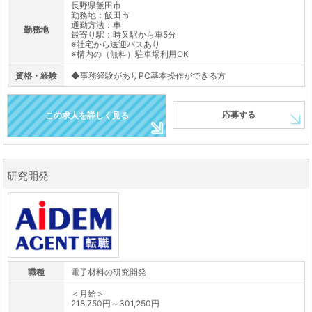
長野県飯田市
勤務地：飯田市
通勤方法：車
勤務地
最寄り駅：時又駅から車5分
※社宅から送迎バスあり
※構内の（無料）駐車場利用OK
資格・経験
◆事務経験がありPC基本操作ができる方
応募する
この求人を詳しく見る
研究開発
職種
電子材料の研究開発
＜月給＞
218,750円～301,250円