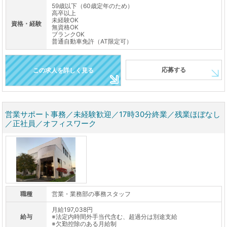
59歳以下（60歳定年のため）
高卒以上
未経験OK
資格・経験
無資格OK
ブランクOK
普通自動車免許（AT限定可）
応募する
この求人を詳しく見る
営業サポート事務／未経験歓迎／17時30分終業／残業ほぼなし
／正社員／オフィスワーク
職種
営業・業務部の事務スタッフ
月給197,038円
給与
※法定内時間外手当代含む、超過分は別途支給
※欠勤控除のある月給制