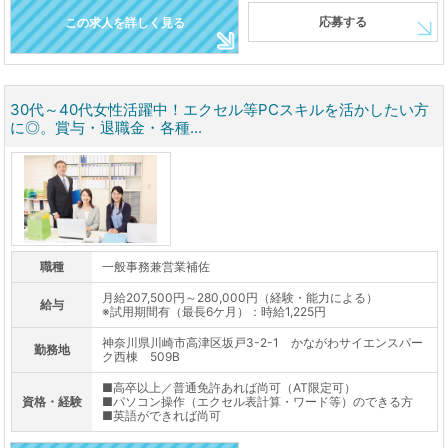
応募する
この求人を詳しく見る
30代～40代女性活躍中！エクセル等PCスキルを活かしたい方
に◎。賞与・退職金・各種...
職種
一般事務兼営業補佐
月給207,500円～280,000円（経験・能力による）
給与
※試用期間有（最長6ケ月）：時給1,225円
神奈川県川崎市高津区坂戸3-2-1 かながわサイエンスパー
勤務地
ク西棟 509B
■高卒以上／普通免許あれば尚可（AT限定可）
資格・経験
■パソコン操作（エクセル表計算・ワード等）のできる方
■英語ができれば尚可