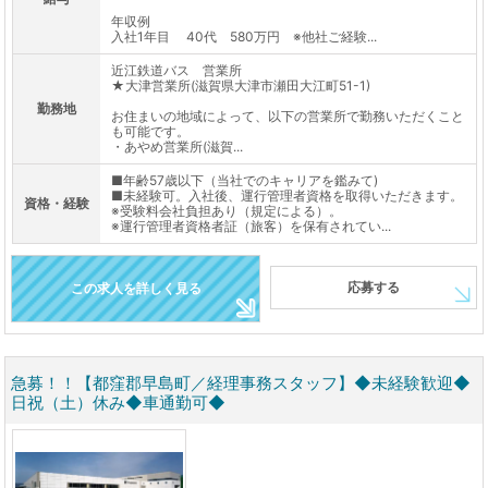
年収例
入社1年目 40代 580万円 ※他社ご経験...
近江鉄道バス 営業所
★大津営業所(滋賀県大津市瀬田大江町51-1)
勤務地
お住まいの地域によって、以下の営業所で勤務いただくこと
も可能です。
・あやめ営業所(滋賀...
■年齢57歳以下（当社でのキャリアを鑑みて)
■未経験可。入社後、運行管理者資格を取得いただきます。
資格・経験
※受験料会社負担あり（規定による）。
※運行管理者資格者証（旅客）を保有されてい...
応募する
この求人を詳しく見る
急募！！【都窪郡早島町／経理事務スタッフ】◆未経験歓迎◆
日祝（土）休み◆車通勤可◆