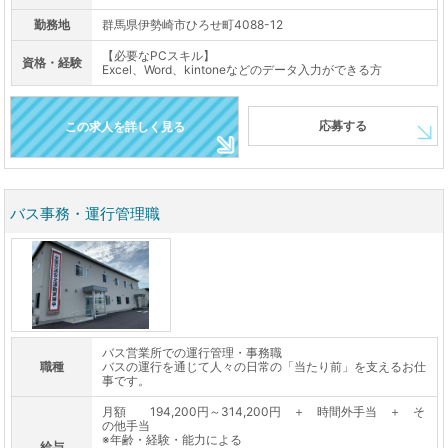
勤務地
群馬県伊勢崎市ひろせ町4088-12
【必要なPCスキル】
資格・経験
Excel、Word、kintoneなどのデータ入力ができる方
応募する
この求人を詳しく見る
バス事務・運行管理職
バス営業所での運行管理・事務職
職種
バスの運行を通じて人々の日常の「当たり前」を支えるお仕
事です。
月額 194,200円～314,200円 ＋ 時間外手当 ＋ そ
の他手当
※年齢・経験・能力による
給与