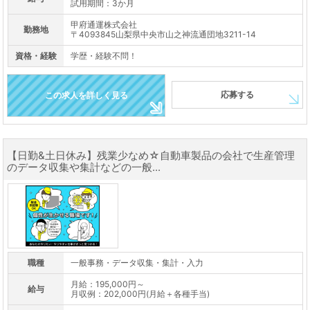
試用期間：3か月
甲府通運株式会社
勤務地
〒4093845山梨県中央市山之神流通団地3211-14
資格・経験
学歴・経験不問！
応募する
この求人を詳しく見る
【日勤&土日休み】残業少なめ☆自動車製品の会社で生産管理
のデータ収集や集計などの一般...
職種
一般事務・データ収集・集計・入力
月給：195,000円～
給与
月収例：202,000円(月給＋各種手当)