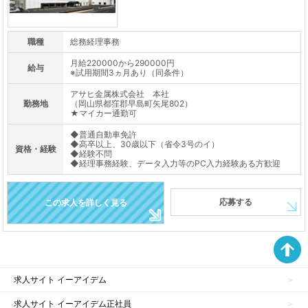
職種
総務経理事務
月給220000から290000円
給与
※試用期間3ヵ月あり（同条件）
アサヒ金属株式会社 本社
勤務地
（岡山県都窪郡早島町矢尾802）
★マイカー通勤可
◆普通自動車免許
◆高卒以上、30歳以下（省令3号のイ）
資格・経験
◆経験不問
◆経理事務経験、データ入力等のPC入力経験ある方歓迎
応募する
この求人を詳しく見る
求人サイト イーアイデム
求人サイト イーアイデム正社員