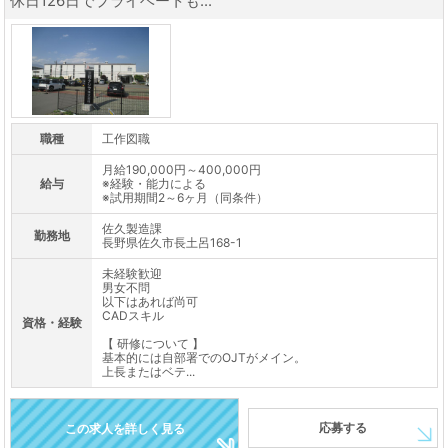
休日126日でプライベートも...
職種
工作図職
月給190,000円～400,000円
給与
※経験・能力による
※試用期間2～6ヶ月（同条件）
佐久製造課
勤務地
長野県佐久市長土呂168-1
未経験歓迎
男女不問
以下はあれば尚可
CADスキル
資格・経験
【 研修について 】
基本的には自部署でのOJTがメイン。
上長またはベテ...
応募する
この求人を詳しく見る