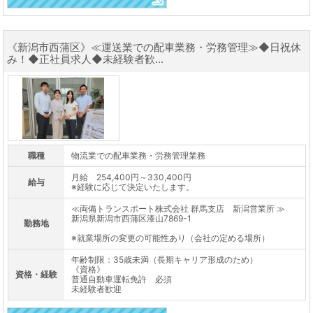
《新潟市西蒲区》≪運送業での配車業務・労務管理≫◆日祝休
み！◆正社員求人◆未経験者歓...
職種
物流業での配車業務・労務管理業務
月給 254,400円～330,400円
給与
※経験に応じて決定いたします。
≪両備トランスポート株式会社 群馬支店 新潟営業所 ≫
新潟県新潟市西蒲区漆山7869-1
勤務地
※就業場所の変更の可能性あり（会社の定める場所）
年齢制限：35歳未満（長期キャリア形成のため）
《資格》
資格・経験
普通自動車運転免許 必須
未経験者歓迎