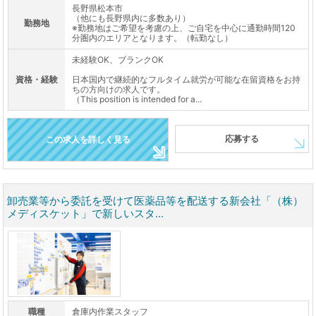
長野県松本市
（他にも長野県内に多数あり）
勤務地
※勤務地はご希望を考慮の上、ご自宅を中心に通勤時間120
分圏内のエリアとなります。（転勤なし）
未経験OK、ブランクOK
資格・経験
日本国内で継続的なフルタイム就労が可能な在留資格をお持
ちの方向けの求人です。
（This position is intended for a...
応募する
この求人を詳しく見る
卸売業等から委託を受けて医薬品等を配送する新会社「（株）
メディスケット」で新しいスタ...
職種
倉庫内作業スタッフ