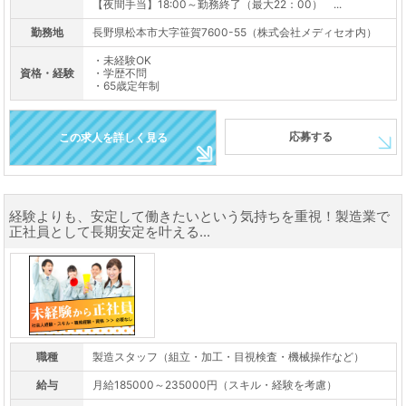
【夜間手当】18:00～勤務終了（最大22：00） ...
勤務地
長野県松本市大字笹賀7600-55（株式会社メディセオ内）
・未経験OK
資格・経験
・学歴不問
・65歳定年制
応募する
この求人を詳しく見る
経験よりも、安定して働きたいという気持ちを重視！製造業で
正社員として長期安定を叶える...
職種
製造スタッフ（組立・加工・目視検査・機械操作など）
給与
月給185000～235000円（スキル・経験を考慮）