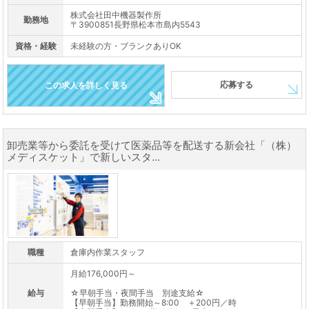
株式会社田中機器製作所
勤務地
〒3900851長野県松本市島内5543
資格・経験
未経験の方・ブランクありOK
応募する
この求人を詳しく見る
卸売業等から委託を受けて医薬品等を配送する新会社「（株）
メディスケット」で新しいスタ...
職種
倉庫内作業スタッフ
月給176,000円～
給与
☆早朝手当・夜間手当 別途支給☆
【早朝手当】勤務開始～8:00 ＋200円／時