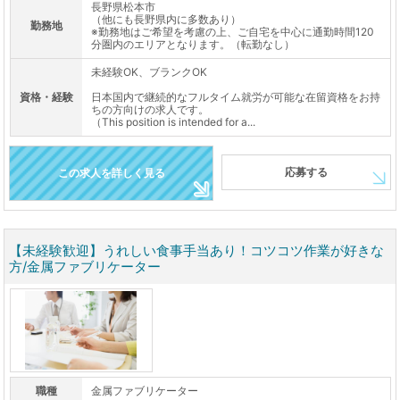
長野県松本市
（他にも長野県内に多数あり）
勤務地
※勤務地はご希望を考慮の上、ご自宅を中心に通勤時間120
分圏内のエリアとなります。（転勤なし）
未経験OK、ブランクOK
資格・経験
日本国内で継続的なフルタイム就労が可能な在留資格をお持
ちの方向けの求人です。
（This position is intended for a...
応募する
この求人を詳しく見る
【未経験歓迎】うれしい食事手当あり！コツコツ作業が好きな
方/金属ファブリケーター
職種
金属ファブリケーター