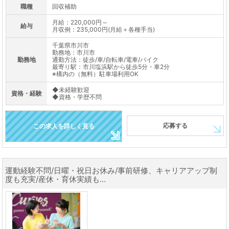
職種
回収補助
月給：220,000円～
給与
月収例：235,000円(月給＋各種手当)
千葉県市川市
勤務地：市川市
勤務地
通勤方法：徒歩/車/自転車/電車/バイク
最寄り駅：市川塩浜駅から徒歩5分・車2分
※構内の（無料）駐車場利用OK
◆未経験歓迎
資格・経験
◆資格・学歴不問
応募する
この求人を詳しく見る
運動経験不問/日曜・祝日お休み/事前研修、キャリアアップ制
度も充実/産休・育休実績も...