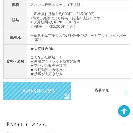
職種
アパレル販売スタッフ（正社員）
［正社員］月給215,000円～365,000円
※能力、経験により給与・待遇を決定します
給与
※ 試用期間6カ月 205,000円～
(地域手当一律5,000円含む）
千葉県千葉市美浜区ひび野2-6-132 三井アウトレットパー
勤務地
ク 幕張
★未経験者OK
こんなかた歓迎！！
資格・経験
★幕張アウトレット就業経験者
★アパレル販売経験者
★長期勤務出来る方
★接客が大好きな方
応募する
この求人を詳しく見る
求人サイト イーアイデム