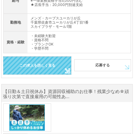
給与
※一律業務資格手当5,000円含む
★店長手当：20,000円別途支給
メンズ・カーブスユーカリが丘
勤務地
千葉県佐倉市ユーカリが丘4丁目1番
スカイプラザ・モール1階
・未経験大歓迎
・資格不問
資格・経験
・ブランクOK
・学歴不問
応募する
この求人を詳しく見る
【日勤＆土日祝休み】資源回収補助のお仕事！残業少なめ☆頑
張り次第で直接雇用の可能性あ...