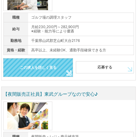
職種
ゴルフ場の調理スタッフ
月給230,200円～282,900円
給与
※経験・能力等により優遇
勤務地
千葉県山武郡芝山町大台2176
資格・経験
高卒以上、未経験OK、通勤手段確保できる方
応募する
この求人を詳しく見る
【夜間販売正社員】東武グループなので安心♪
職種
夜間販売・レジ・商品補充等