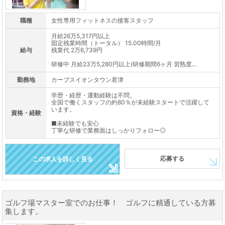
職種
女性専用フィットネスの接客スタッフ
月給26万5,317円以上
固定残業時間（トータル） 15.00時間/月
給与
残業代 2万6,739円
研修中 月給23万5,280円以上(研修期間6ヶ月 習熟度...
勤務地
カーブスイオンタウン君津
学歴・経歴・運動経験は不問。
全国で働くスタッフの約80％が未経験スタートで活躍して
います。
資格・経験
■未経験でも安心
丁寧な研修で業務面はしっかりフォロー◎
応募する
この求人を詳しく見る
ゴルフ場マスター室でのお仕事！ ゴルフに精通している方募
集します。