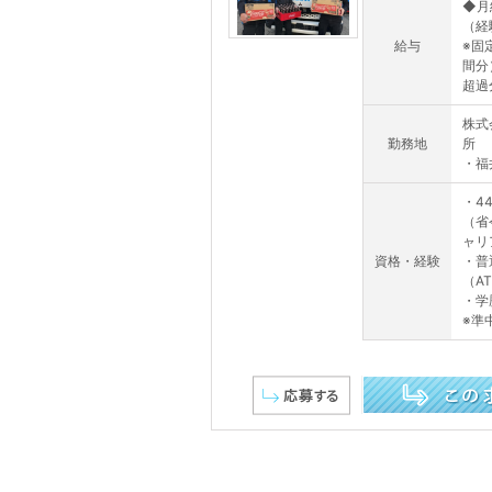
◆月給
（経
給与
※固
間分
超過
株式
勤務地
所 
・福
・4
（省
ャリ
資格・経験
・普
（A
・学
※準
この求人を詳しく見る