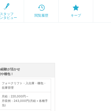
スタッフ
閲覧履歴
キープ
ンタビュー
の経験が活かせ
搬や梱包！
フォークリフト・入出庫・梱包・
在庫管理
月給：220,000円～
月収例：243,000円(月給＋各種手
当)