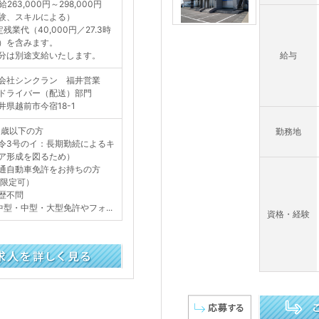
263,000円～298,000円
験、スキルによる）
定残業代（40,000円／27.3時
）を含みます。
分は別途支給いたします。
給与
会社シンクラン 福井営業
ドライバー（配送）部門
井県越前市今宿18-1
4歳以下の方
勤務地
令3号のイ：長期勤続によるキ
ア形成を図るため）
通自動車免許をお持ちの方
T限定可）
歴不問
中型・中型・大型免許やフォ...
資格・経験