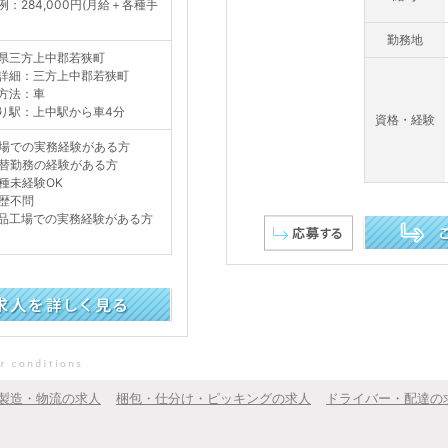
例：284,000円(月給＋各種手
勤務地
県三方上中郡若狭町
詳細：三方上中郡若狭町
方法：車
り駅：上中駅から車4分
資格・経験
場での実務経験がある方
替勤務の経験がある方
種未経験OK
歴不問
品工場での実務経験がある方
この求人を詳し
製造・物流の求人
梱包・仕分け・ピッキングの求人
ドライバー・配達の