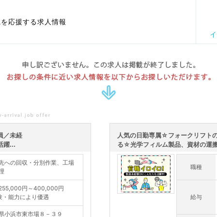
職を応援する求人情報
イ
申し訳ございません。この求人は掲載が終了しました。
お探しの条件に近い求人情報を以下からお探しいただけます。
員／未経
人気の日勤専属☆フォークリフト
...
る☆光学フィルム製品、資材の運
先への回収・分別作業、工場
職種
理
55,000円～400,000円
験・能力により優遇
給与
県小浜市東市場８－３９