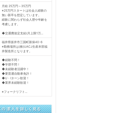
月給 25万円～35万円
※25万円スタートは社会人経験の
無い新卒を想定しています。
経験に関わらず社会人歴や年齢を
考慮します。
◆交通費規定支給(月上限1万...
福井県坂井市三国町新保40-6
※勤務場所は(株)UACJ生産本部福
井製造所となります。
◆経験不問！
◆学歴不問！
◆未経験者活躍中！
◆要普通自動車免許！
◆U・Iターン歓迎！
◆業界未経験歓迎！
※フォークリフト...