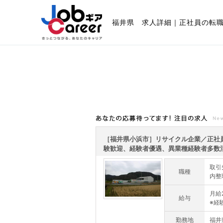
福井県 求人詳細｜正社員の転
あなたの応募待ってます!注目の求人
［福井県小浜市］リサイクル企業／正社
験歓迎、経験者優遇、異業種経験者多数活躍
取引
職種
内整
月給2
給与
※経
勤務地
福井