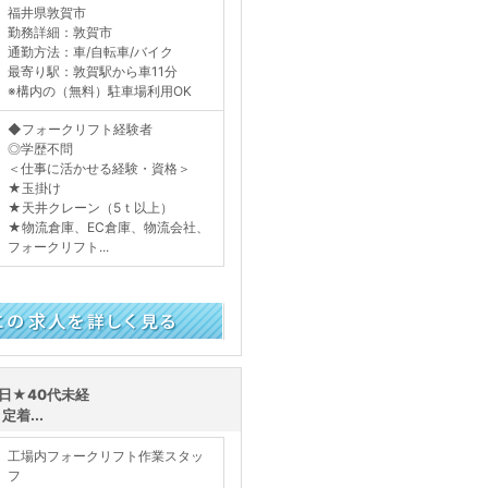
福井県敦賀市
勤務詳細：敦賀市
通勤方法：車/自転車/バイク
最寄り駅：敦賀駅から車11分
※構内の（無料）駐車場利用OK
◆フォークリフト経験者
◎学歴不問
＜仕事に活かせる経験・資格＞
★玉掛け
★天井クレーン（5ｔ以上）
★物流倉庫、EC倉庫、物流会社、
フォークリフト...
く見る
日★40代未経
着...
工場内フォークリフト作業スタッ
フ