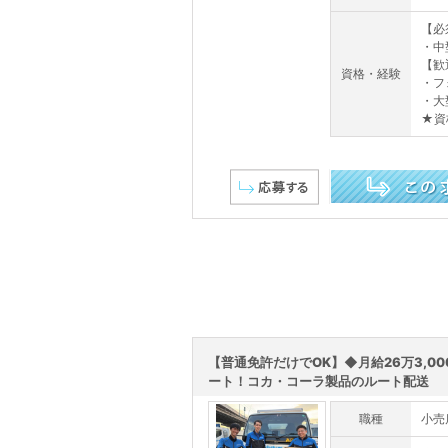
【必
・中
【歓
資格・経験
・フ
・大
★資
この求人を詳しく見る
【普通免許だけでOK】◆月給26万3,00
ート！コカ・コーラ製品のルート配送
職種
小売