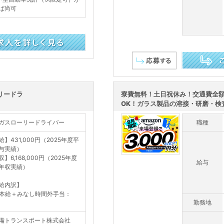
ば尚可
この求人を詳し
リードラ
寮費無料！土日祝休み！交通費全
OK！ガラス製品の溶接・研磨・検
ガスローリードライバー
職種
給】431,000円（2025年度平
与実績）
】6,168,000円（2025年度
給与
年収実績）
給内訳】
本給＋みなし時間外手当：
勤務地
備トランスポート株式会社