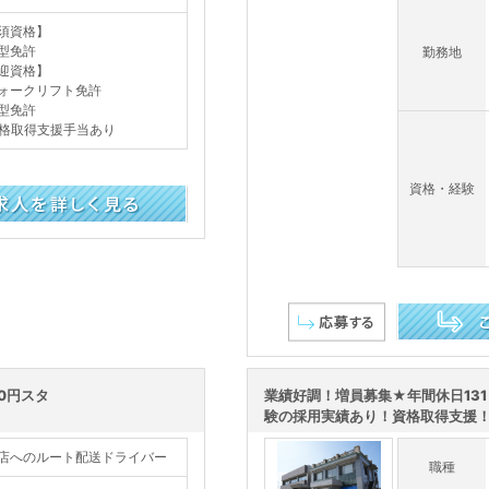
須資格】
型免許
勤務地
迎資格】
ォークリフト免許
型免許
格取得支援手当あり
資格・経験
この求人を詳し
0円スタ
業績好調！増員募集★年間休日131
験の採用実績あり！資格取得支援！定
店へのルート配送ドライバー
職種