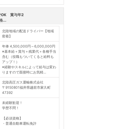
く見る
OK 賞与年2
...
北陸地域の配送ドライバー【地域
密着】
年俸 4,500,000円～6,000,000円
※基本給＋賞与＋残業代＋各種手当
含む（役職もついてくると給料も
アップ！）
※経験やスキルによって給与は変わ
りますので面接時にお気軽...
北陸高圧ガス運輸株式会社
〒9150801福井県越前市家久町
47392
未経験歓迎！
学歴不問！
【必須資格】
・普通自動車運転免許