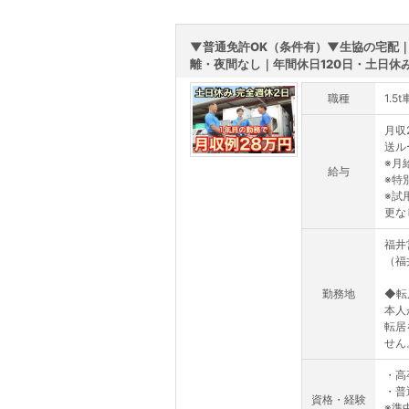
▼普通免許OK（条件有）▼生協の宅配
離・夜間なし｜年間休日120日・土日休み｜
職種
1.
月収2
送ル
※月
給与
※特
※試
更な
福井
（福
勤務地
◆転
本人
転居
せん
・高
・普
資格・経験
※準