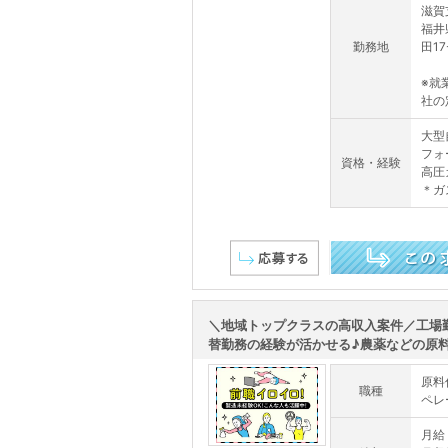
滋賀
福井
勤務地
田17
※就
社の
大型
フォ
資格・経験
高圧
＊ガ
この求人を詳しく見る
＼地域トップクラスの高収入案件／工場
替勤務の経験が活かせる♪農薬などの原料仕
原料
職種
ペレ
月給