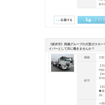
あれ
この求人を詳しく見る
《坂井市》両備グループの大型ガスロー
イバーとして共に働きませんか？
職種
大型
【月
均給
【年収
平均
給与
【支
◆基
29...
≪両