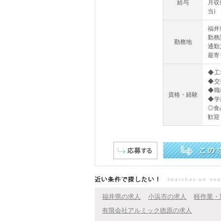
給与
月収
当)
福井
勤務
勤務地
通勤
最寄
◆工
◆交
◆職
資格・経験
◆学
◎食
歓迎
この求人を詳しく見る
近い条件で探したい！
福井県の求人
小浜市の求人
軽作業・
有限会社アルミック徳原の求人