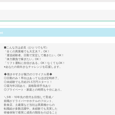
■こんな方は必見（ひとつでも可）
「全くの異業種でも大丈夫？」OK！
「運送経験者。日勤で安定して働きたい」OK！
「体力勝負で稼ぎたい」OK！
「リフト運転に自信がある」OK！なくてもOK！
※あなたの前向きなチャレンジを応援します。
◆働きやすさが魅力のリサイクル業◆
◎日勤のみ！早出はあってもほぼ定時終了。
◎未経験でも月給25.5万円スタート！
◎賞与年2回あり、資格取得手当あり
◎プライベート・家庭との時間も十分にあり。
＼5年・10年先の世代を目指して育成／
前職がドライバーやホテルのフロント、
飲食店、土建屋など当社は異業種からの
転職組が多数活躍中。未経験でも充実した
研修体制で着実に成長の階段をのぼること