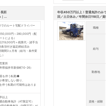
この求人を詳し
｜長距
年収450万円以上！普通免許のみで
...
回／土日休み／年間休日118日／資格
5t車でのルート宅配ドライバー
職種
50,000円～280,000円（配
ートによる）
給219,000円＋残業代・諸手当
別条項付き協定締結済み
給与
用期間3ヵ月有（給与・条件変
し）
営業所
井県福井市新保町10-26）
勤務地
居を伴う転勤◆
が希望しない限り、
を伴う転勤の可能性はありま
。
卒以上
通自動車免許（AT限定可）
資格・経験
中型自動車免許（5t限定可）が