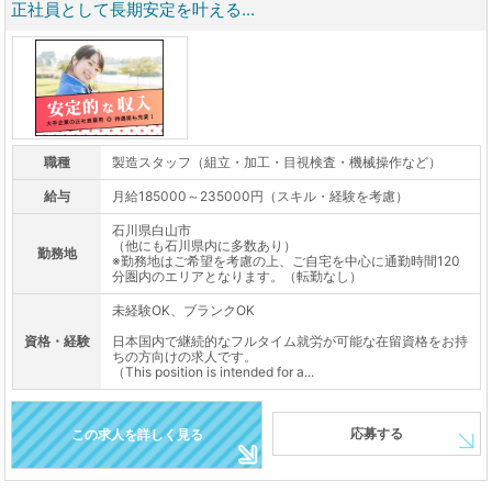
正社員として長期安定を叶える...
職種
製造スタッフ（組立・加工・目視検査・機械操作など）
給与
月給185000～235000円（スキル・経験を考慮）
石川県白山市
（他にも石川県内に多数あり）
勤務地
※勤務地はご希望を考慮の上、ご自宅を中心に通勤時間120
分圏内のエリアとなります。（転勤なし）
未経験OK、ブランクOK
資格・経験
日本国内で継続的なフルタイム就労が可能な在留資格をお持
ちの方向けの求人です。
（This position is intended for a...
応募する
この求人を詳しく見る