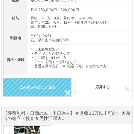
職種
橋やクレーンの製造スタッフ
月給 250,000円～320,000円
給与
昇給：年1回（4月）昇給率3.5～4.0％
賞与：年2回（6月、12月）※前年度実績4か月分
試用期間：3ヶ月
〒924-0051
勤務地
石川県白山市福留町555
＼＼未経験歓迎／／
・モノづくりが好きな方
・手に職をつけたい方
資格・経験
・チームで働くのが好きな方
・普通自動車免許（AT限定不可）をお持ちの方
応募する
この求人を詳しく見る
【寮費無料・日勤のみ・土日休み】★月収30万以上可能！★荷
台の組立・検査★男性活躍★...