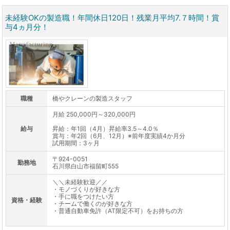
未経験OKの製造職！年間休日120日！残業月平均7.７時間！賞
与4ヵ月分！
職種
橋やクレーンの製造スタッフ
月給 250,000円～320,000円
給与
昇給：年1回（4月）昇給率3.5～4.0％
賞与：年2回（6月、12月）※前年度実績4か月分
試用期間：3ヶ月
〒924-0051
勤務地
石川県白山市福留町555
＼＼未経験歓迎／／
・モノづくりが好きな方
・手に職をつけたい方
資格・経験
・チームで働くのが好きな方
・普通自動車免許（AT限定不可）をお持ちの方