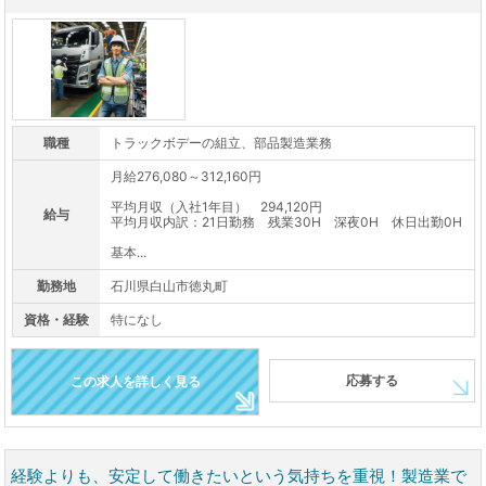
職種
トラックボデーの組立、部品製造業務
月給276,080～312,160円
平均月収（入社1年目） 294,120円
給与
平均月収内訳：21日勤務 残業30H 深夜0H 休日出勤0H
基本...
勤務地
石川県白山市徳丸町
資格・経験
特になし
応募する
この求人を詳しく見る
経験よりも、安定して働きたいという気持ちを重視！製造業で