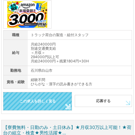
職種
トラック荷台の製造・組付スタッフ
月給240000円
別途交通費支給
給与
＜月収＞
294000円以上可
月給240000円＋残業1804円×30H
勤務地
石川県白山市
経験不問
資格・経験
ひらがな・漢字の読み書きができる方
応募する
この求人を詳しく見る
【寮費無料・日勤のみ・土日休み】★月収30万以上可能！★荷
台の組立・検査★男性活躍★...