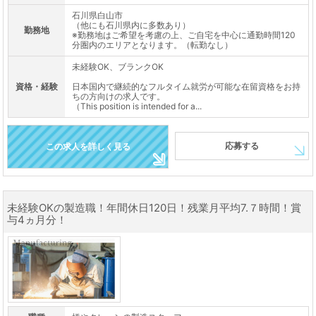
石川県白山市
（他にも石川県内に多数あり）
勤務地
※勤務地はご希望を考慮の上、ご自宅を中心に通勤時間120
分圏内のエリアとなります。（転勤なし）
未経験OK、ブランクOK
資格・経験
日本国内で継続的なフルタイム就労が可能な在留資格をお持
ちの方向けの求人です。
（This position is intended for a...
応募する
この求人を詳しく見る
未経験OKの製造職！年間休日120日！残業月平均7.７時間！賞
与4ヵ月分！