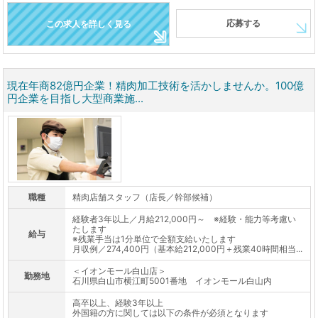
応募する
この求人を詳しく見る
現在年商82億円企業！精肉加工技術を活かしませんか。100億
円企業を目指し大型商業施...
職種
精肉店舗スタッフ（店長／幹部候補）
経験者3年以上／月給212,000円～ ※経験・能力等考慮い
たします
給与
※残業手当は1分単位で全額支給いたします
月収例／274,400円（基本給212,000円＋残業40時間相当...
＜イオンモール白山店＞
勤務地
石川県白山市横江町5001番地 イオンモール白山内
高卒以上、経験3年以上
外国籍の方に関しては以下の条件が必須となります