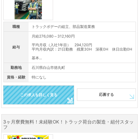
職種
トラックボデーの組立、部品製造業務
月給276,080～312,160円
平均月収（入社1年目） 294,120円
給与
平均月収内訳：21日勤務 残業30H 深夜0H 休日出勤0H
基本...
勤務地
石川県白山市徳丸町
資格・経験
特になし
応募する
この求人を詳しく見る
3ヶ月寮費無料！未経験OK！トラック荷台の製造・組付スタッ
フ