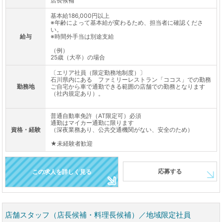
店長候補
基本給186,000円以上
※年齢によって基本給が変わるため、担当者に確認くださ
い。
給与
※時間外手当は別途支給
（例）
25歳（大卒）の場合
〔エリア社員（限定勤務地制度）〕
石川県内にある ファミリーレストラン「ココス」での勤務
勤務地
ご自宅から車で通勤できる範囲の店舗での勤務となります
（社内規定あり）。
普通自動車免許（AT限定可）必須
通勤はマイカー通勤に限ります
資格・経験
（深夜業務あり、公共交通機関がない、安全のため）
★未経験者歓迎
応募する
この求人を詳しく見る
店舗スタッフ（店長候補・料理長候補）／地域限定社員