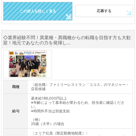
応募する
この求人を詳しく見る
◇業界経験不問！異業種・異職種からの転職を目指す方も大歓
迎！地元であなたの力を発揮し...
〔総合職〕ファミリーレストラン「ココス」のマネジャー・
職種
店長候補
基本給186,000円以上
※年齢によって基本給が変わるため、担当者に確認くださ
い。
給与
※時間外手当は別途支給
（例）
25歳（大卒）の場合
〔エリア社員（限定勤務地制度）〕