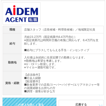
職種
店舗スタッフ（店長候補・料理長候補）／地域限定社員
月給23.2万円（固定残業代6.4万円含む）
※固定残業代は時間外労働の有無に関わらず、6.4万円を支
給与
給します。
■給与にプラスしてもらえる手当・インセンティブ
入社後は永続的に住居近隣での勤務となります。
※勤務地は希望を考慮します。
勤務地
※U・Iターン歓迎します。
※マイカー通勤可能です。
【必須条件】
■社会人経験
【歓迎要件】
資格・経験
■飲食業界での店長/スーパーバイザー/エリアマネジャー等
の就業経験をお持ちの方
■調理・接客が好きな方
応募する
この求人を詳しく見る