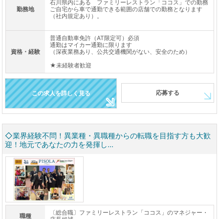
石川県内にある ファミリーレストラン「ココス」での勤務
勤務地
ご自宅から車で通勤できる範囲の店舗での勤務となります
（社内規定あり）。
普通自動車免許（AT限定可）必須
通勤はマイカー通勤に限ります
資格・経験
（深夜業務あり、公共交通機関がない、安全のため）
★未経験者歓迎
応募する
この求人を詳しく見る
◇業界経験不問！異業種・異職種からの転職を目指す方も大歓
迎！地元であなたの力を発揮し...
〔総合職〕ファミリーレストラン「ココス」のマネジャー・
職種