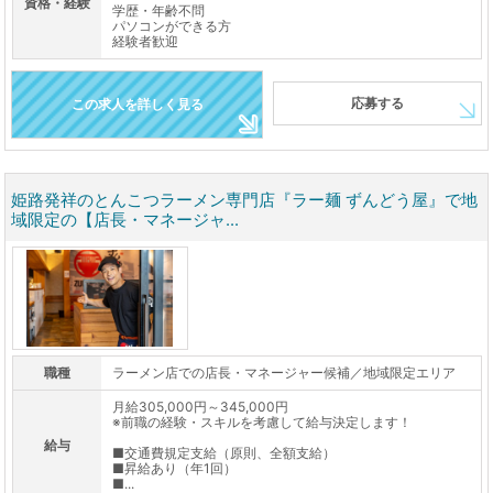
資格・経験
学歴・年齢不問
パソコンができる方
経験者歓迎
応募する
この求人を詳しく見る
姫路発祥のとんこつラーメン専門店『ラー麺 ずんどう屋』で地
域限定の【店長・マネージャ...
職種
ラーメン店での店長・マネージャー候補／地域限定エリア
月給305,000円～345,000円
※前職の経験・スキルを考慮して給与決定します！
給与
■交通費規定支給（原則、全額支給）
■昇給あり（年1回）
■...