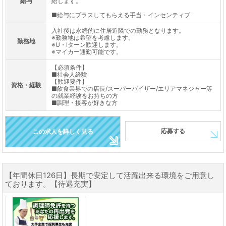
給与
給します。
■給与にプラスしてもらえる手当・インセンティブ
入社後は永続的に住居近隣での勤務となります。
※勤務地は希望を考慮します。
勤務地
※U・Iターン歓迎します。
※マイカー通勤可能です。
【必須条件】
■社会人経験
【歓迎要件】
資格・経験
■飲食業界での店長/スーパーバイザー/エリアマネジャー等
の就業経験をお持ちの方
■調理・接客が好きな方
応募する
この求人を詳しく見る
【年間休日126日】長期で安定して活躍出来る環境をご用意し
ております。【待遇充実】