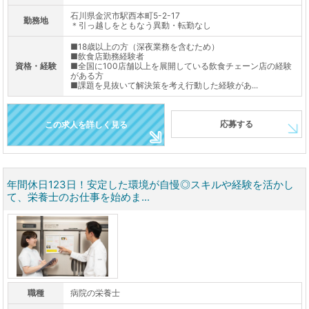
石川県金沢市駅西本町5-2-17
勤務地
＊引っ越しをともなう異動・転勤なし
■18歳以上の方（深夜業務を含むため）
■飲食店勤務経験者
資格・経験
■全国に100店舗以上を展開している飲食チェーン店の経験
がある方
■課題を見抜いて解決策を考え行動した経験があ...
応募する
この求人を詳しく見る
年間休日123日！安定した環境が自慢◎スキルや経験を活かし
て、栄養士のお仕事を始めま...
職種
病院の栄養士