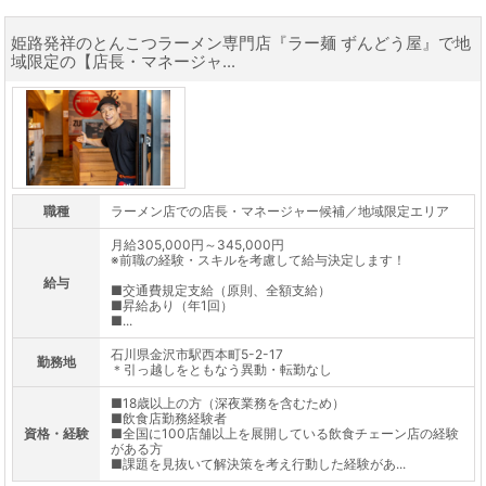
姫路発祥のとんこつラーメン専門店『ラー麺 ずんどう屋』で地
域限定の【店長・マネージャ...
職種
ラーメン店での店長・マネージャー候補／地域限定エリア
月給305,000円～345,000円
※前職の経験・スキルを考慮して給与決定します！
給与
■交通費規定支給（原則、全額支給）
■昇給あり（年1回）
■...
石川県金沢市駅西本町5-2-17
勤務地
＊引っ越しをともなう異動・転勤なし
■18歳以上の方（深夜業務を含むため）
■飲食店勤務経験者
資格・経験
■全国に100店舗以上を展開している飲食チェーン店の経験
がある方
■課題を見抜いて解決策を考え行動した経験があ...