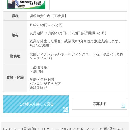
職種
調理師責任者【正社員】
月給29万円～32万円
試用期間中 月給29万円～32万円(試用期間3ヶ月)
給与
残業が発生した場合、残業代を1分単位で別途支給します。
※給与は経験...
北國フィナンシャルホールディングス （石川県金沢市広岡
勤務地
２－１２－６）
【必須資格】
・調理師
資格・経験
学歴・年齢不問
パソコンができる方
経験者歓迎
応募する
この求人を詳しく見る
いよいよ8月稼働！ リニューアルされた広 々とした職場でみん