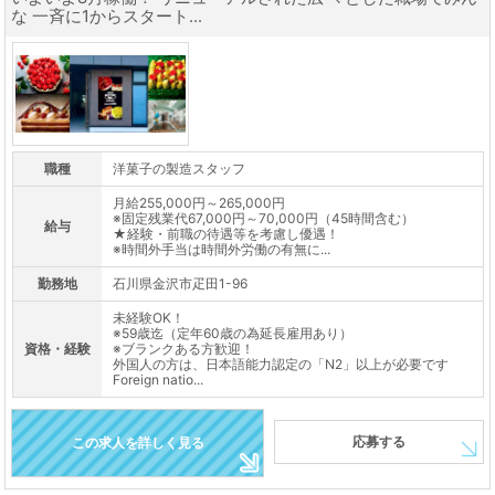
な 一斉に1からスタート...
職種
洋菓子の製造スタッフ
月給255,000円～265,000円
※固定残業代67,000円～70,000円（45時間含む）
給与
★経験・前職の待遇等を考慮し優遇！
※時間外手当は時間外労働の有無に...
勤務地
石川県金沢市疋田1-96
未経験OK！
※59歳迄（定年60歳の為延長雇用あり）
資格・経験
※ブランクある方歓迎！
外国人の方は、日本語能力認定の「N2」以上が必要です
Foreign natio...
応募する
この求人を詳しく見る