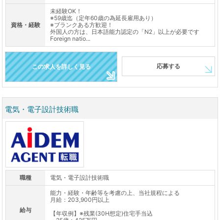
未経験OK！
※59歳迄（定年60歳の為延長雇用あり）
資格・経験
※ブランクある方歓迎！
外国人の方は、日本語能力認定の「N2」以上が必要です
Foreign natio...
応募する
この求人を詳しく見る
電気・電子設計技術職
職種
電気・電子設計技術職
能力・経験・年齢等を考慮の上、当社規程による
月給：203,900円以上
給与
【年収例】※残業(30H想定)住宅手当込