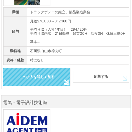
職種
トラックボデーの組立、部品製造業務
月給276,080～312,160円
平均月収（入社1年目） 294,120円
給与
平均月収内訳：21日勤務 残業30H 深夜0H 休日出勤0H
基本...
勤務地
石川県白山市徳丸町
資格・経験
特になし
応募する
この求人を詳しく見る
電気・電子設計技術職