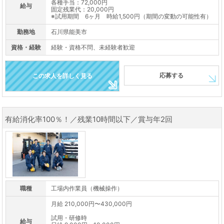
各種手当：72,000円
給与
固定残業代：20,000円
※試用期間 6ヶ月 時給1,500円（期間の変動の可能性有）
勤務地
石川県能美市
資格・経験
経験・資格不問、未経験者歓迎
応募する
この求人を詳しく見る
有給消化率100％！／残業10時間以下／賞与年2回
職種
工場内作業員（機械操作）
月給 210,000円〜430,000円
試用・研修時
給与