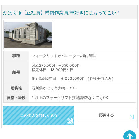
かほく市【正社員】構内作業員/車好きにはもってこい！
職種
フォークリフトオペレーター/構内管理
月給275,000円～350,000円
指定休日 13,000円/1日
給与
例）勤続8年目・月収335000円（各種手当込み）
勤務地
石川県かほく市大崎ロ30-1
資格・経験
1t以上のフォークリフト技能講習/なくてもOK
応募する
この求人を詳しく見る