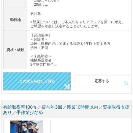
・25歳：425万円
・29歳：...
石川県
勤務地
※配属については、ご本人のキャリアアップを第一に考え、
ご希望を考慮し決定することといたします。
【必須要件】
＜経験者＞
経験：職務内容に関連する経験を1年以上有する方
学歴：不問
資格・経験
＜未経験者＞
機械系履修者
2年制専門校卒...
応募する
この求人を詳しく見る
有給取得率100％／賞与年3回／残業10時間以内／資格取得支援
あり／手作業少なめ