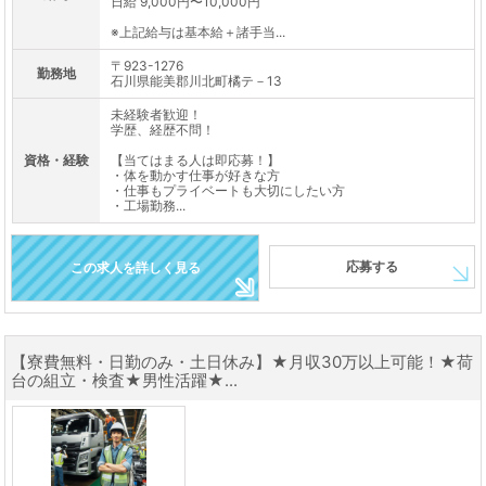
日給 9,000円〜10,000円
※上記給与は基本給＋諸手当...
〒923-1276
勤務地
石川県能美郡川北町橘テ－13
未経験者歓迎！
学歴、経歴不問！
資格・経験
【当てはまる人は即応募！】
・体を動かす仕事が好きな方
・仕事もプライベートも大切にしたい方
・工場勤務...
応募する
この求人を詳しく見る
【寮費無料・日勤のみ・土日休み】★月収30万以上可能！★荷
台の組立・検査★男性活躍★...