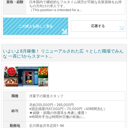
資格・経験
日本国内で継続的なフルタイム就労が可能な在留資格をお持
ちの方向けの求人です。
（This position is intended for a...
応募する
この求人を詳しく見る
いよいよ8月稼働！ リニューアルされた広 々とした職場でみん
な 一斉に1からスタート...
職種
洋菓子の製造スタッフ
月給255,000円～265,000円
※固定残業代67,000円～70,000円（45時間含む）
給与
★経験・前職の待遇等を考慮し優遇！
※時間外手当は時間外労働の有無に...
勤務地
石川県金沢市疋田1-96