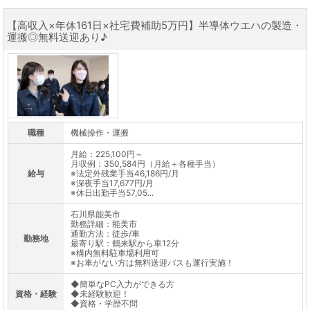
【高収入×年休161日×社宅費補助5万円】半導体ウエハの製造・
運搬◎無料送迎あり♪
職種
機械操作・運搬
月給：225,100円～
月収例：350,584円（月給＋各種手当）
給与
※法定外残業手当46,186円/月
※深夜手当17,677円/月
※休日出勤手当57,05...
石川県能美市
勤務詳細：能美市
通勤方法：徒歩/車
勤務地
最寄り駅：鶴来駅から車12分
※構内無料駐車場利用可
※お車がない方は無料送迎バスも運行実施！
◆簡単なPC入力ができる方
資格・経験
◆未経験歓迎！
◆資格・学歴不問