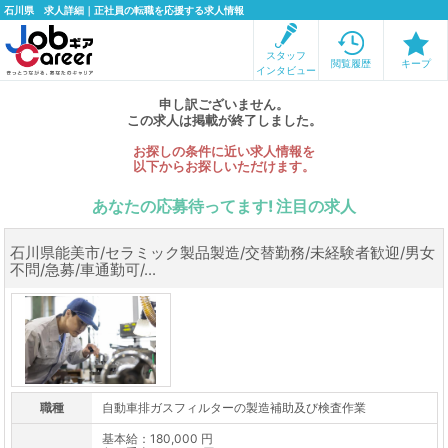
石川県 求人詳細｜正社員の転職を応援する求人情報
スタッフ
閲覧履歴
キープ
インタビュー
申し訳ございません。
この求人は掲載が終了しました。
お探しの条件に近い求人情報を
以下からお探しいただけます。
あなたの応募待ってます! 注目の求人
石川県能美市/セラミック製品製造/交替勤務/未経験者歓迎/男女
不問/急募/車通勤可/...
職種
自動車排ガスフィルターの製造補助及び検査作業
基本給：180,000 円