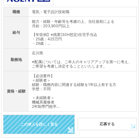
職種
電気・電子設計技術職
能力・経験・年齢等を考慮の上、当社規程による
月給：203,900円以上
給与
【年収例】※残業(30H想定)住宅手当込
・25歳：425万円
・29歳：...
石川県
勤務地
※配属については、ご本人のキャリアアップを第一に考え、
ご希望を考慮し決定することといたします。
【必須要件】
＜経験者＞
経験：職務内容に関連する経験を1年以上有する方
学歴：不問
資格・経験
＜未経験者＞
機械系履修者
2年制専門校卒...
応募する
この求人を詳しく見る