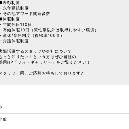
■表彰制度
・永年勤続制度
・その他アワード関連多数
■休暇制度
・年間休日110日
・有給休暇10日（繁忙期以外は取得しやすい環境）
・産休/育休制度（復帰率100％）
・介護休暇制度
実際活躍するスタッフや会社について
もっと知りたい！という方はぜひ当社の
採用HP「フォトギャラリー」をご覧ください！
スタッフ一同、ご応募お待ちしております♪
フ
全般