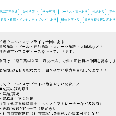
第二新卒歓迎
女性活躍中
学歴不問
ボーナス・賞与あり
昇給あり
完全
（家族・役職・インセンティブなど）あり
研修制度あり
資格取得支援制度あり
私達ウエルネスサプライは全国にある
温浴施設・プール・宿泊施設・スポーツ施設・遊園地などの
施設運営やプロデュースを行っております。
今回は 「薬草薬樹公園 丹波の湯」で働く正社員の仲間を募集し
地域限定職も可能なので、働きやすい環境を目指してます！！
＼＼ウエルネスサプライの働きやすい秘訣／／
■充実の福利厚生
・昇給/賞与
・資格取得支援制度
（例：健康運動指導士、ヘルスケアトレーナーなど多数有）
・役職/家族/住宅手当（規定あり）
・社内図書館制度（社内書籍150冊程度が貸出可能）など