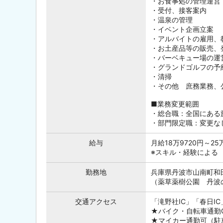
・お食事処の管理運営
・受付、接客案内
・温泉の管理
・イベント企画立案
・アルバイトの雇用、
・お土産品等の販売
・バーベキュー場の運
・グランドゴルフの予
・清掃
・その他 庶務業務、
■業務変更範囲
・総合職：全国にある
・部門限定職：変更な
給与
月給18万9720円～
※スキル・経験による
勤務地
兵庫県丹波市山南町和田
（薬草薬樹公園 丹波
交通アクセス
「滝野社IC」「春日IC
★バイク・自転車通勤
★マイカー通勤可（駐