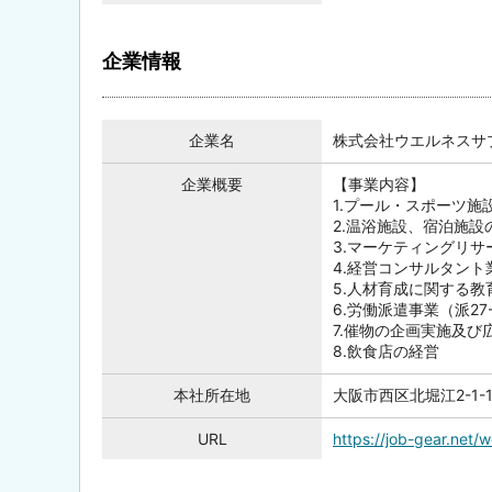
企業情報
企業名
株式会社ウエルネスサ
企業概要
【事業内容】
1.プール・スポーツ
2.温浴施設、宿泊施
3.マーケティングリ
4.経営コンサルタント
5.人材育成に関する
6.労働派遣事業（派27-
7.催物の企画実施及び
8.飲食店の経営
本社所在地
大阪市西区北堀江2-1-
URL
https://job-gear.net/w