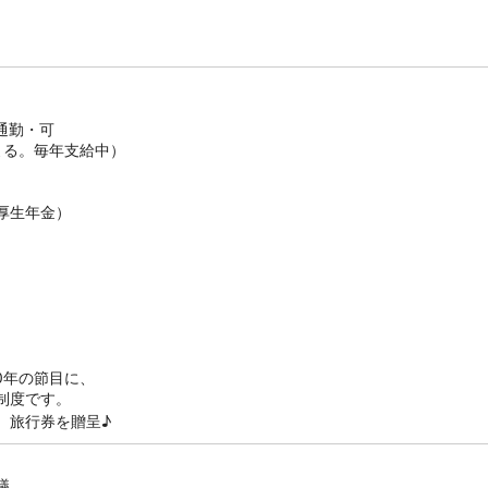
）
通勤・可
よる。毎年支給中）
厚生年金）
）
）
30年の節目に、
制度です。
、旅行券を贈呈♪
議