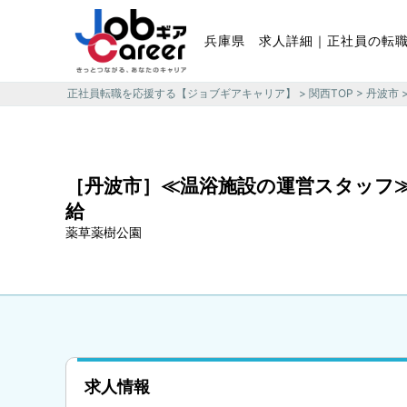
兵庫県 求人詳細｜正社員の転
正社員転職を応援する【ジョブギアキャリア】
>
関西TOP
>
丹波市
［丹波市］≪温浴施設の運営スタッフ≫
給
薬草薬樹公園
求人情報