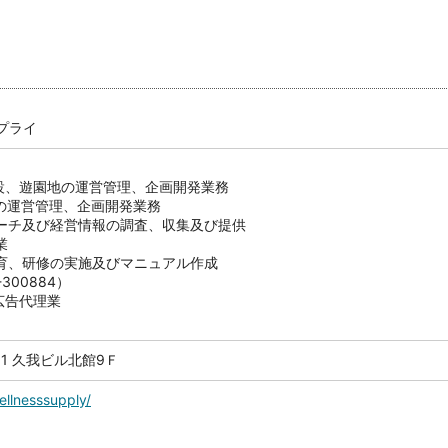
プライ
施設、遊園地の運営管理、企画開発業務
設の運営管理、企画開発業務
サーチ及び経営情報の調査、収集及び提供
業
教育、研修の実施及びマニュアル作成
300884）
広告代理業
11 久我ビル北館9Ｆ
ellnesssupply/