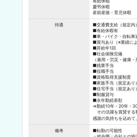
有給休暇
慶弔休暇
産前産後・育児休暇
待遇
■交通費支給（規定内
■有給休暇有
■車・バイク・自転車
■賞与あり（※業績に
■昇給年1回
■社会保険完備
（雇用・労災・健康・
■残業手当
■役職手当
■資格取得支援制度
■家族手当（規定あり
■住宅手当（規定あり
■制服貸与
■永年勤続表彰
⇒勤続10年・20年・
その活躍を賞賛する
感謝の気持ちを込めて
備考
■転勤の可能性
・総合職：会社との協