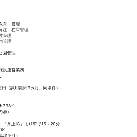
教育、管理
、発注、在庫管理
営管理
約管理
公園管理
施設運営業務
し
25万円（試用期間3ヵ月、同条件）
338-1
の湯）
」「氷上IC」より車で15～20分
OK
車場あり）