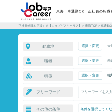
東海 車通勤OK｜正社員の転職
正社員転職を応援する【ジョブギアキャリア】
>
東海TOP
> 車通勤
選択・変更
未
勤務地
選択・変更
未
職種
選択・変更
職
特徴
フリーワード
その他の条件