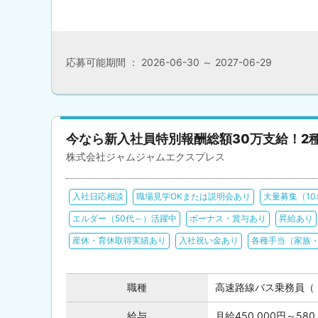
応募可能期間 ： 2026-06-30 ～ 2027-06-29
今なら新入社員特別報酬総額30万支給！2
株式会社ジャムジャムエクスプレス
入社日応相談
職場見学OKまたは説明会あり
大量募集（1
エルダー（50代～）活躍中
ボーナス・賞与あり
昇給あり
産休・育休取得実績あり
入社祝い金あり
各種手当（家族
職種
高速路線バス乗務員（
給与
月給450,000円～5