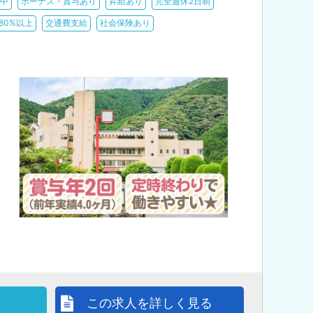
躍中
ボーナス・賞与あり
昇給あり
完全週休2日制
80%以上
交通費支給
社会保険あり
この求人を詳しく見る