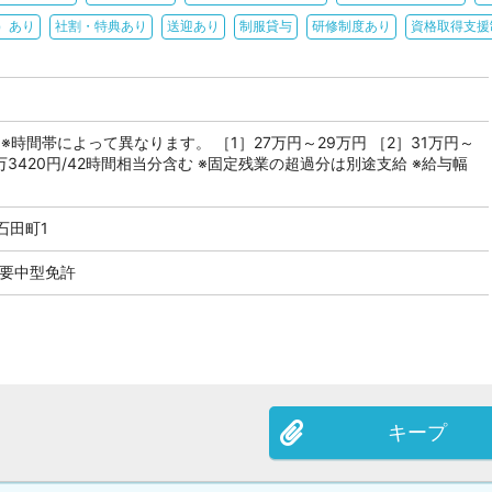
）あり
社割・特典あり
送迎あり
制服貸与
研修制度あり
資格取得支援
※時間帯によって異なります。 ［1］27万円～29万円 ［2］31万円～
万3420円/42時間相当分含む ※固定残業の超過分は別途支給 ※給与幅
石田町1
 要中型免許
キープ