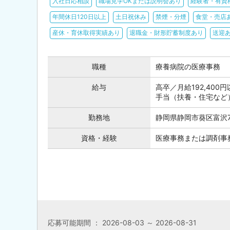
入社日応相談
職場見学OKまたは説明会あり
経験者・有資
年間休日120日以上
土日祝休み
禁煙・分煙
食堂・売店
産休・育休取得実績あり
退職金・財形貯蓄制度あり
送迎
職種
療養病院の医療事務
給与
高卒／月給192,400
手当（扶養・住宅など
勤務地
静岡県静岡市葵区富沢79
資格・経験
医療事務または調剤事
応募可能期間 ： 2026-08-03 ～ 2026-08-31