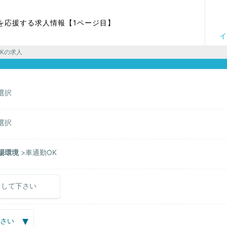
を応援する求人情報【1ページ目】
イ
OKの求人
選択
選択
場環境
車通勤OK