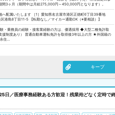
間3ヶ月（期間中は月給275,000円～450,000円となります）。
地へ配属いたします ［1］愛知県名古屋市港区正徳町6丁目39番地
区港島8丁目11-5 【転勤なし／マイカー通勤OK（※要相談）】
経験・乗務員の経験・接客業経験の方は、優遇採用 ◆大型二種免許取
支援制度あり） 普通自動車運転免許を取得後3年以上の方 ★外国籍の
住...
キープ
25日／医療事務経験ある方歓迎！残業殆どなく定時で