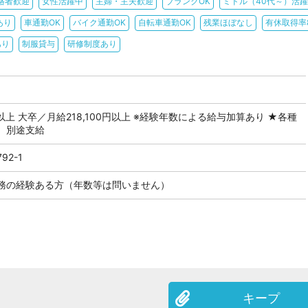
格者歓迎
女性活躍中
主婦・主夫歓迎
ブランクOK
ミドル（40代～）活
あり
車通勤OK
バイク通勤OK
自転車通勤OK
残業ほぼなし
有休取得率
あり
制服貸与
研修制度あり
円以上 大卒／月給218,100円以上 ※経験年数による給与加算あり ★各種
）別途支給
2-1
務の経験ある方（年数等は問いません）
キープ