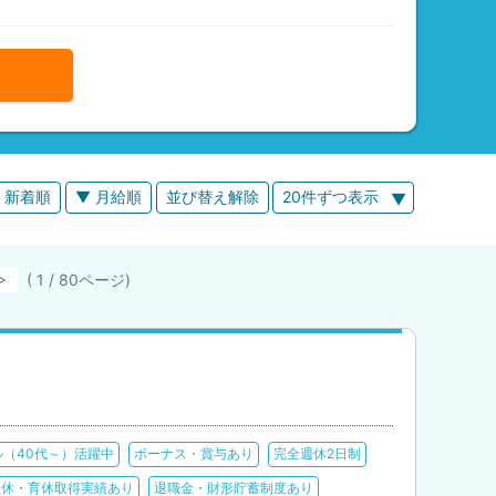
 新着順
▼ 月給順
並び替え解除
20件ずつ表示
( 1 / 80ページ)
！
ル（40代～）活躍中
ボーナス・賞与あり
完全週休2日制
産休・育休取得実績あり
退職金・財形貯蓄制度あり