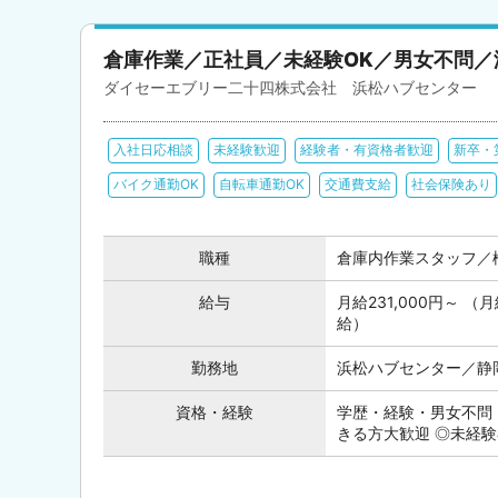
倉庫作業／正社員／未経験OK／男女不問
ダイセーエブリー二十四株式会社 浜松ハブセンター
入社日応相談
未経験歓迎
経験者・有資格者歓迎
新卒・
バイク通勤OK
自転車通勤OK
交通費支給
社会保険あり
職種
倉庫内作業スタッフ／
給与
月給231,000円～ （
給）
勤務地
浜松ハブセンター／静
資格・経験
学歴・経験・男女不問
きる方大歓迎 ◎未経