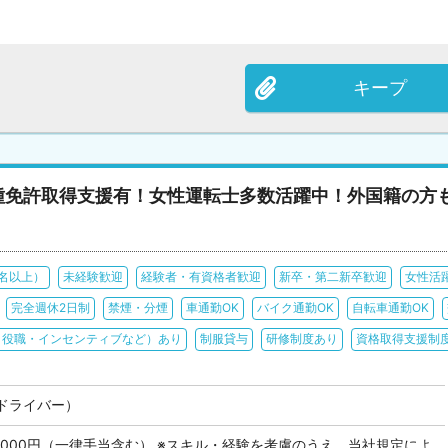
キープ
種免許取得支援有！女性運転士多数活躍中！外国籍の方
0名以上）
未経験歓迎
経験者・有資格者歓迎
新卒・第二新卒歓迎
女性活
完全週休2日制
禁煙・分煙
車通勤OK
バイク通勤OK
自転車通勤OK
・役職・インセンティブなど）あり
制服貸与
研修制度あり
資格取得支援制
ドライバー）
80,000円（一律手当含む） ※スキル・経験を考慮のうえ、当社規定によ