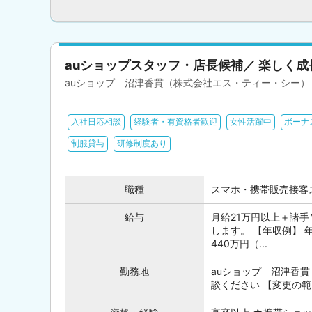
auショップスタッフ・店長候補／ 楽しく
auショップ 沼津香貫（株式会社エス・ティー・シー）
入社日応相談
経験者・有資格者歓迎
女性活躍中
ボーナ
制服貸与
研修制度あり
職種
スマホ・携帯販売接客
給与
月給21万円以上＋諸手
します。 【年収例】 年
440万円（...
勤務地
auショップ 沼津香貫
談ください 【変更の範