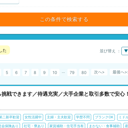
この条件で検索する
した
並び替え ：
▼
…
次へ>
最後へ
5
6
7
8
9
10
79
80
ら挑戦できます／待遇充実／大手企業と取引多数で安心
第二新卒歓迎
女性活躍中
主婦・主夫歓迎
学歴不問
ブランクOK
ミド
社会保険あり
社宅・寮あり
家賃補助・住宅手当有
まかない・食事補助