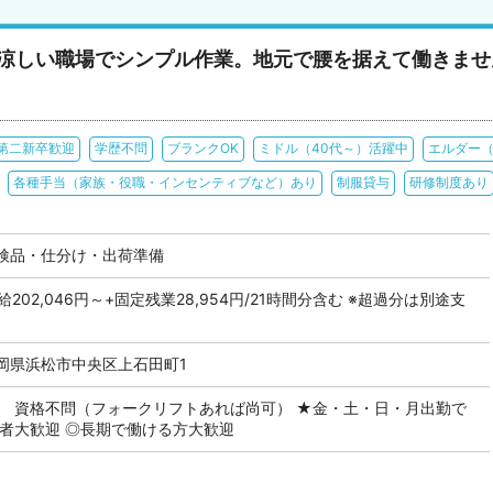
／涼しい職場でシンプル作業。地元で腰を据えて働きませ
第二新卒歓迎
学歴不問
ブランクOK
ミドル（40代～）活躍中
エルダー（
各種手当（家族・役職・インセンティブなど）あり
制服貸与
研修制度あり
検品・仕分け・出荷準備
月給202,046円～+固定残業28,954円/21時間分含む ※超過分は別途支
岡県浜松市中央区上石田町1
 資格不問（フォークリフトあれば尚可） ★金・土・日・月出勤で
験者大歓迎 ◎長期で働ける方大歓迎