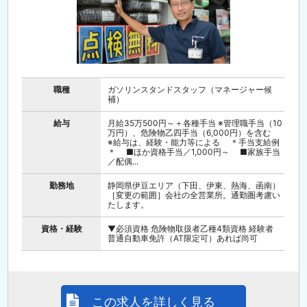
職種
ガソリンスタンドスタッフ（マネージャー候
補）
給与
月給35万500円～＋各種手当 ※管理職手当（10
万円）、危険物乙四手当（6,000円）を含む
※給与は、経験・能力等による ＊手当支給例
＊ ■ほか資格手当／1,000円～ ■家族手当
／配偶...
勤務地
静岡県伊豆エリア（下田、伊東、熱海、函南）
［変更の範囲］会社の全営業所。通勤圏考慮い
たします。
資格・経験
▼必須資格 危険物取扱者乙種4類資格 経験者
普通自動車免許（AT限定可）あれば尚可
この求人を詳しく見る