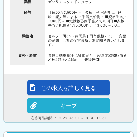
職種
ガソリンスタンドスタッフ
給与
月給20万3,500円～＋各種手当 ※給与は、経
験・能力等による ＊手当支給例＊ ■資格手当／
1,000円～ ■危険物乙四手当／6,000円 ■家族
手当／配偶者1万5,000円、子3,000～5,0...
勤務地
セルフ下田SS（静岡県下田市敷根2-3） ［変更
の範囲］会社の全営業所。通勤圏考慮いたしま
す。
資格・経験
普通自動車免許（AT限定可）必須 危険物取扱者
乙種4類あれば尚可 未経験OK
この求人を詳しく見る
キープ
応募可能期間 ： 2026-08-01 ～ 2030-12-31