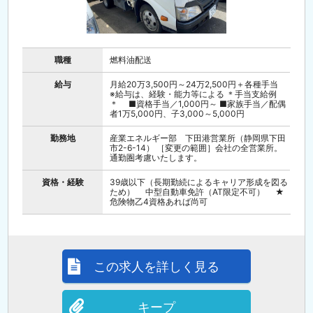
職種
燃料油配送
給与
月給20万3,500円～24万2,500円＋各種手当
※給与は、経験・能力等による ＊手当支給例
＊ ■資格手当／1,000円～ ■家族手当／配偶
者1万5,000円、子3,000～5,000円
勤務地
産業エネルギー部 下田港営業所（静岡県下田
市2-6-14） ［変更の範囲］会社の全営業所。
通勤圏考慮いたします。
資格・経験
39歳以下（長期勤続によるキャリア形成を図る
ため） 中型自動車免許（AT限定不可） ★
危険物乙4資格あれば尚可
この求人を詳しく見る
キープ