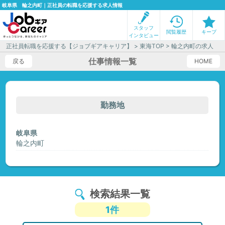
岐阜県 輪之内町｜正社員の転職を応援する求人情報
スタッフ
閲覧履歴
キープ
インタビュー
正社員転職を応援する【ジョブギアキャリア】
>
東海TOP
> 輪之内町の求人
仕事情報一覧
戻る
HOME
勤務地
岐阜県
輪之内町
検索結果一覧
1件