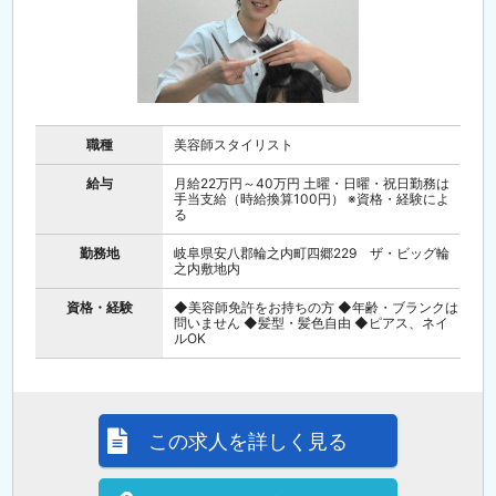
職種
美容師スタイリスト
給与
月給22万円～40万円 土曜・日曜・祝日勤務は
手当支給（時給換算100円） ※資格・経験によ
る
勤務地
岐阜県安八郡輪之内町四郷229 ザ・ビッグ輪
之内敷地内
資格・経験
◆美容師免許をお持ちの方 ◆年齢・ブランクは
問いません ◆髪型・髪色自由 ◆ピアス、ネイ
ルOK
この求人を詳しく見る